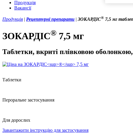
Продукція
Вакансії
®
Продукція
|
Рецептурні препарати
|
ЗОКАРДІС
7,5 мг таблет
®
ЗОКАРДІС
7,5 мг
Таблетки, вкриті плівковою оболонкою,
Таблетки
Пероральне застосування
Для дорослих
Завантажити інструкцію для застосування