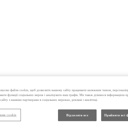
вуємо файли cookie, щоб дозволити нашому сайту працювати належним чином, персоналізу
авати функції соціальних мереж і аналізувати наш трафік. Ми також ділимося інформацією 
сайту з нашими партнерами в соціальних мережах, рекламі і аналітиці.
ння cookie
Відхилити все
Прийняти всі 