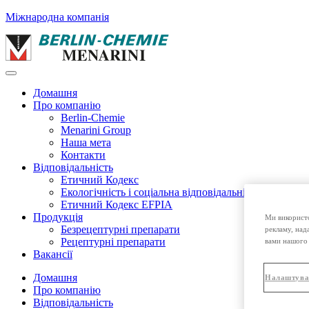
Міжнародна компанія
Домашня
Про компанію
Berlin-Chemie
Menarini Group
Наша мета
Контакти
Відповідальність
Етичний Кодекс
Екологічність і соціальна відповідальність
Етичний Кодекс EFPIA
Продукція
Ми використо
Безрецептурні препарати
рекламу, над
Рецептурні препарати
вами нашого 
Вакансії
Домашня
Налаштува
Про компанію
Відповідальність