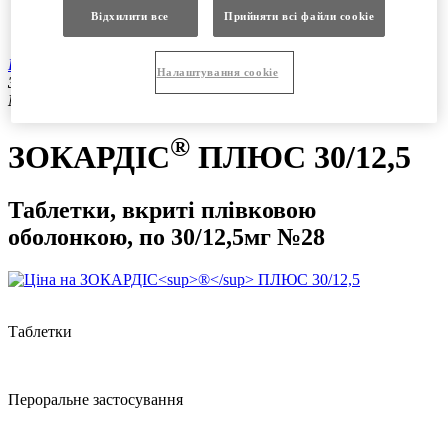
Продукція
Відхилити все
Прийняти всі файли сookie
Вакансії
®
Продукція
|
Рецептурні препарати
|
ЗОКАРДІС
ПЛЮС
Налаштування cookie
30/12,5 таблетки, вкриті плівковою оболонкою, по 30/12,5мг
№28
®
ЗОКАРДІС
ПЛЮС 30/12,5
Таблетки, вкриті плівковою
оболонкою, по 30/12,5мг №28
Таблетки
Пероральне застосування