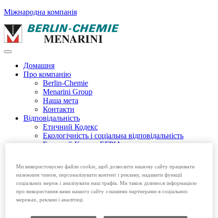
Міжнародна компанія
Домашня
Про компанію
Berlin-Chemie
Menarini Group
Наша мета
Контакти
Відповідальність
Етичний Кодекс
Екологічність і соціальна відповідальність
Етичний Кодекс EFPIA
Продукція
Безрецептурні препарати
Ми використовуємо файли cookie, щоб дозволити нашому сайту працювати
Рецептурні препарати
належним чином, персоналізувати контент і рекламу, надавати функції
Вакансії
соціальних мереж і аналізувати наш трафік. Ми також ділимося інформацією
про використання вами нашого сайту з нашими партнерами в соціальних
Домашня
мережах, рекламі і аналітиці.
Про компанію
Відповідальність