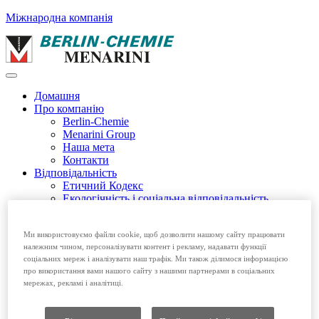
Міжнародна компанія
Домашня
Про компанію
Berlin-Chemie
Menarini Group
Наша мета
Контакти
Відповідальність
Етичний Кодекс
Екологічність і соціальна відповідальність
Етичний Кодекс EFPIA
Продукція
Ми використовуємо файли cookie, щоб дозволити нашому сайту працювати
Безрецептурні препарати
належним чином, персоналізувати контент і рекламу, надавати функції
Рецептурні препарати
соціальних мереж і аналізувати наш трафік. Ми також ділимося інформацією
Вакансії
про використання вами нашого сайту з нашими партнерами в соціальних
мережах, рекламі і аналітиці.
Домашня
Про компанію
Відповідальність