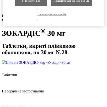
Відхилити все
Прийняти всі файли сookie
Продукція
Вакансії
®
Налаштування cookie
Продукція
|
Рецептурні препарати
|
ЗОКАРДІС
30 мг
таблетки, вкриті плівковою оболонкою, по 30 мг №28
®
ЗОКАРДІС
30 мг
Таблетки, вкриті плівковою
оболонкою, по 30 мг №28
Таблетки
Пероральне застосування