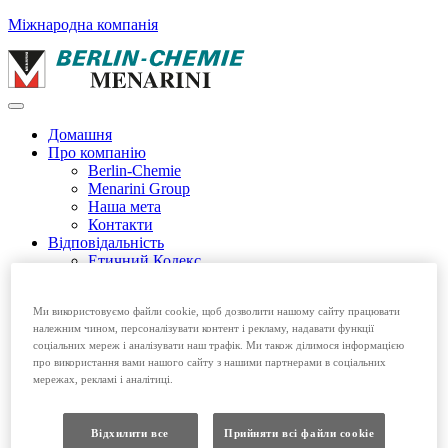
Міжнародна компанія
Домашня
Про компанію
Berlin-Chemie
Menarini Group
Наша мета
Контакти
Відповідальність
Етичний Кодекс
Екологічність і соціальна відповідальність
Етичний Кодекс EFPIA
Ми використовуємо файли cookie, щоб дозволити нашому сайту працювати
Продукція
належним чином, персоналізувати контент і рекламу, надавати функції
Безрецептурні препарати
соціальних мереж і аналізувати наш трафік. Ми також ділимося інформацією
Рецептурні препарати
про використання вами нашого сайту з нашими партнерами в соціальних
Вакансії
мережах, рекламі і аналітиці.
Домашня
Про компанію
Відхилити все
Прийняти всі файли сookie
Відповідальність