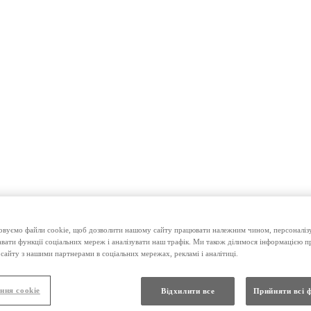
вуємо файли cookie, щоб дозволити нашому сайту працювати належним чином, персоналізу
авати функції соціальних мереж і аналізувати наш трафік. Ми також ділимося інформацією 
сайту з нашими партнерами в соціальних мережах, рекламі і аналітиці.
ння cookie
Відхилити все
Прийняти всі 