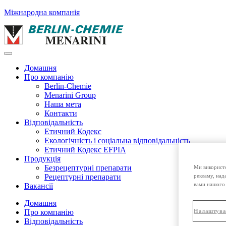
Міжнародна компанія
Домашня
Про компанію
Berlin-Chemie
Menarini Group
Наша мета
Контакти
Відповідальність
Етичний Кодекс
Екологічність і соціальна відповідальність
Етичний Кодекс EFPIA
Продукція
Безрецептурні препарати
Ми використо
рекламу, над
Рецептурні препарати
вами нашого 
Вакансії
Домашня
Налаштува
Про компанію
Відповідальність