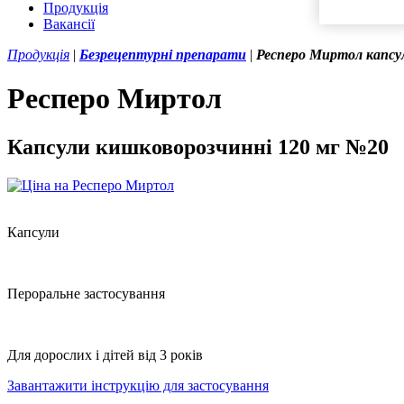
Продукція
Вакансії
Продукція
|
Безрецептурні препарати
|
Респеро Миртол капсу
Респеро Миртол
Капсули кишковорозчинні 120 мг №20
Капсули
Пероральне застосування
Для дорослих і дітей від 3 років
Завантажити інструкцію для застосування