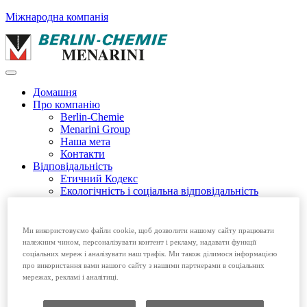
Міжнародна компанія
Домашня
Про компанію
Berlin-Chemie
Menarini Group
Наша мета
Контакти
Відповідальність
Етичний Кодекс
Екологічність і соціальна відповідальність
Етичний Кодекс EFPIA
Продукція
Безрецептурні препарати
Ми використовуємо файли cookie, щоб дозволити нашому сайту працювати
Рецептурні препарати
належним чином, персоналізувати контент і рекламу, надавати функції
Вакансії
соціальних мереж і аналізувати наш трафік. Ми також ділимося інформацією
про використання вами нашого сайту з нашими партнерами в соціальних
Домашня
мережах, рекламі і аналітиці.
Про компанію
Відповідальність