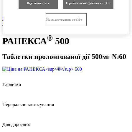
Продукція
Відхилити все
Прийняти всі файли сookie
Вакансії
®
Продукція
|
Рецептурні препарати
|
РАНЕКСА
500
Налаштування cookie
таблетки пролонгованої дії 500мг №60
®
РАНЕКСА
500
Таблетки пролонгованої дії 500мг №60
Таблетки
Пероральне застосування
Для дорослих