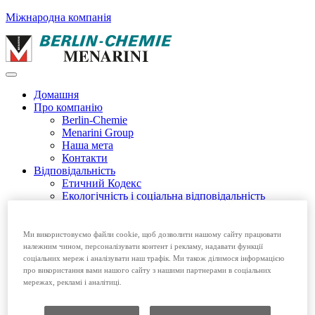
Міжнародна компанія
Домашня
Про компанію
Berlin-Chemie
Menarini Group
Наша мета
Контакти
Відповідальність
Етичний Кодекс
Екологічність і соціальна відповідальність
Етичний Кодекс EFPIA
Продукція
Безрецептурні препарати
Ми використовуємо файли cookie, щоб дозволити нашому сайту працювати
Рецептурні препарати
належним чином, персоналізувати контент і рекламу, надавати функції
Вакансії
соціальних мереж і аналізувати наш трафік. Ми також ділимося інформацією
про використання вами нашого сайту з нашими партнерами в соціальних
Домашня
мережах, рекламі і аналітиці.
Про компанію
Відповідальність