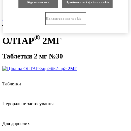
Продукція
Відхилити все
Прийняти всі файли сookie
Вакансії
®
Продукція
|
Рецептурні препарати
|
ОЛТАР
2МГ таблетки
Налаштування cookie
2 мг №30
®
ОЛТАР
2МГ
Таблетки 2 мг №30
Таблетки
Пероральне застосування
Для дорослих