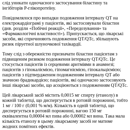
слід уникати одночасного застосування біластину та
інгібіторів P-глікопротеїну.
Повідомлялося про випадки подовження інтервалу QT на
електрокардіограмі у пацієнтів, які застосовували біластин
(див. розділи «Побічні реакції», «Передозування» та
«Фармакологічні властивості»). Припускається, що лікарські
засоби, які спричиняють подовження QT/QTc, збільшують
ризик піруетної шлуночкової тахікардії.
Тому слід з обережністю призначати біластин пацієнтам з
підвищеним ризиком подовження інтервалу QT/QTc. Це
стосується пацієнтів із серцевими аритміями в анамнезі;
пацієнтів з гіпокаліємією, гіпомагніємією, гіпокальціємією;
пацієнтів з підтвердженим подовженням інтервалу QT або
значною брадикардією; пацієнтів, які одночасно застосовують
інші лікарські засоби, що асоціюються з подовженням QT/QTc.
Цей лікарський засіб містить 0,0015 мг спирту (етанолу) в
кожній таблетці, що диспергується в ротовій порожнині, тобто
1 мг / 100 г (0,001 % м/м). Кількість в одній таблетці, що
диспергується в ротовій порожнині, вагою 150 мг
еквівалентна 0,00004 мл пива або 0,00002 мл вина. Така мала
кількість етанолу в цьому лікарському засобі не матиме
жодних помітних ефектів.