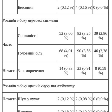
Безсоння
2 (0,12 %)
4 (0,16 %)
0 (0,0 %)
Розлади з боку нервової системи
52 (3,06
82 (3,25
39 (2,86
Сонливість
%)
%)
%)
Часто
68 (4,01
90 (3,56
46 (3,38
Головний біль
%)
%)
%)
14 (0,83
23 (0,91
8 (0,59
Нечасто
Запаморочення
%)
%)
%)
Розлади
з боку органів слуху та
лабіринту
Нечасто
Шум у вухах
2 (0,12 %)
2 (0,08 %)
0 (0,0 %)
Вертиго
3 (0,18 %)
3 (0,12 %)
0 (0,0 %)