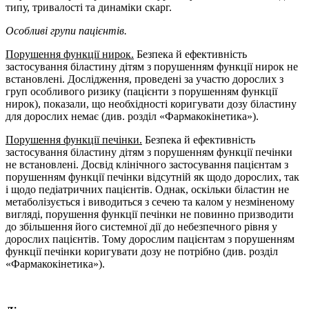
типу, тривалості та динаміки скарг.
Особливі групи пацієнтів.
Порушення функції нирок.
Безпека й ефективність
застосування біластину дітям з порушенням функції нирок не
встановлені. Дослідження, проведені за участю дорослих з
груп особливого ризику (пацієнти з порушенням функції
нирок), показали, що необхідності коригувати дозу біластину
для дорослих немає (див. розділ «Фармакокінетика»).
Порушення функції печінки.
Безпека й ефективність
застосування біластину дітям з порушенням функції печінки
не встановлені. Досвід клінічного застосування пацієнтам з
порушенням функції печінки відсутній як щодо дорослих, так
і щодо педіатричних пацієнтів. Однак, оскільки біластин не
метаболізується і виводиться з сечею та калом у незміненому
вигляді, порушення функції печінки не повинно призводити
до збільшення його системної дії до небезпечного рівня у
дорослих пацієнтів. Тому дорослим пацієнтам з порушенням
функції печінки коригувати дозу не потрібно (див. розділ
«Фармакокінетика»).