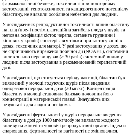
фармакологічної безпеки, токсичності при повторному
застосуванні, генотоксичності та канцерогенного потенціалу
біластину, не виявили особливої небезпеки для людини.
У дослідженнях репродуктивної токсичності вплив біластину
на плід (пре- і постімплантаційна загибель плода у щурів та
неповна осифікація кісток черепа, сегмента груднини і
кінцівок у кролів) спостерігався тільки при застосуванні в
дозах, токсичних для матері. У разі застосування у дозах, що
не спричиняють вираженої побічної дії (NOAEL), системний
вплив значно перевищував (> 30 разів) системний вплив у
людини після застосування в рекомендованій терапевтичній
дозі.
У дослідженні, що стосується періоду лактації, біластин був
виявлений у молоці годуючих щурів після введення
одноразової пероральної дози (20 мг/кг). Концентрація
біластину в молоці становила близько половини його
концентрації в материнській плазмі. Значущість цих
результатів для людини невідома.
У дослідженні фертильності у щурів пероральне введення
біластину в дозі до 1000 мг/кг/добу не виявляло жодного
впливу на жіночі та чоловічі репродуктивні органи. Індекси
спарювання, фертильності та вагітності не змінювалися.