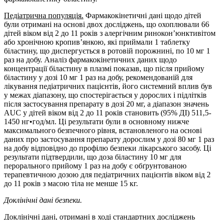
Педіатрична популяція.
Фармакокінетичні дані щодо дітей
були отримані на основі двох досліджень, що охоплювали 66
дітей віком від 2 до 11 років з алергічним ринокон’юнктивітом
або хронічною кропив’янкою, які приймали 1 таблетку
біластину, що диспергується в ротовій порожнині, по 10 мг 1
раз на добу. Аналіз фармакокінетичних даних щодо
концентрації біластину в плазмі показав, що після прийому
біластину у дозі 10 мг 1 раз на добу, рекомендованій для
лікування педіатричних пацієнтів, його системний вплив був
у межах діапазону, що спостерігається у дорослих і підлітків
після застосування препарату в дозі 20 мг, а діапазон значень
AUC у дітей віком від 2 до 11 років становить (95% ДІ) 511,5-
1450 нг•год/мл. Ці результати були в основному нижче
максимального безпечного рівня, встановленого на основі
даних про застосування препарату дорослим у дозі 80 мг 1 раз
на добу відповідно до профілю безпеки лікарського засобу. Ці
результати підтвердили, що доза біластину 10 мг для
перорального прийому 1 раз на добу є обґрунтованою
терапевтичною дозою для педіатричних пацієнтів віком від 2
до 11 років з масою тіла не менше 15 кг.
Доклінічні дані безпеки.
Доклінічні дані, отримані в ході стандартних досліджень