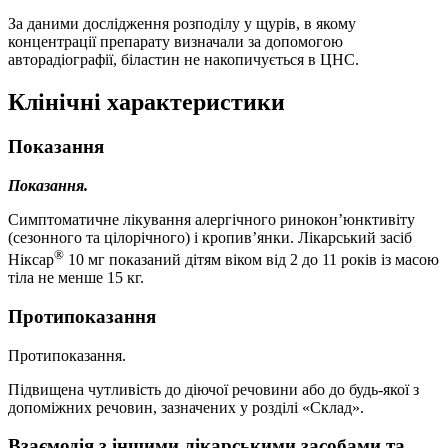
За даними дослідження розподілу у щурів, в якому
концентрації препарату визначали за допомогою
авторадіографії, біластин не накопичується в ЦНС.
Клінічні характеристики
Показання
Показання.
Симптоматичне лікування алергічного ринокон’юнктивіту
(сезонного та цілорічного) і кропив’янки. Лікарський засіб
®
Ніксар
10 мг показаний дітям віком від 2 до 11 років із масою
тіла не менше 15 кг.
Протипоказання
Протипоказання.
Підвищена чутливість до діючої речовини або до будь-якої з
допоміжних речовин, зазначених у розділі «Склад».
Взаємодія з іншими лікарськими засобами та