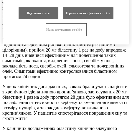
тіла не менше 15 кг відповідає впливу у дорослих при
прийомі 20 мг біластину (див. розділ «Фармакокінетика»).
Екстраполяція даних, отриманих у дорослих і підлітків,
Відхилити все
Прийняти всі файли сookie
вважається обґрунтованою для даного лікарського засобу,
оскільки патофізіологія алергічного ринокон’юнктивіту і
кропив’янки є однаковою у всіх вікових групах.
Налаштування cookie
У клінічних дослідженнях, проведених за участю дорослих і
підлітків з алергічним ринокон’юнктивітом (сезонним і
цілорічним), прийом 20 мг біластину 1 раз на добу впродовж
14–28 днів виявився ефективним для полегшення таких
симптомів, як чхання, виділення з носа, свербіж у носі,
закладеність носа, свербіж очей, сльозотеча та почервоніння
очей. Симптоми ефективно контролювалися біластином
протягом 24 годин.
У двох клінічних дослідженнях, в яких брали участь пацієнти
з хронічною ідіопатичною кропив’янкою, застосування 20 мг
біластину 1 раз на добу протягом 28 днів було ефективним для
послаблення інтенсивності свербежу та зменшення кількості і
розміру пухирів, а також дискомфорту, викликаного
кропив’янкою. У пацієнтів спостерігалося покращення сну та
якості життя.
У клінічних дослідженнях біластину клінічно значущого