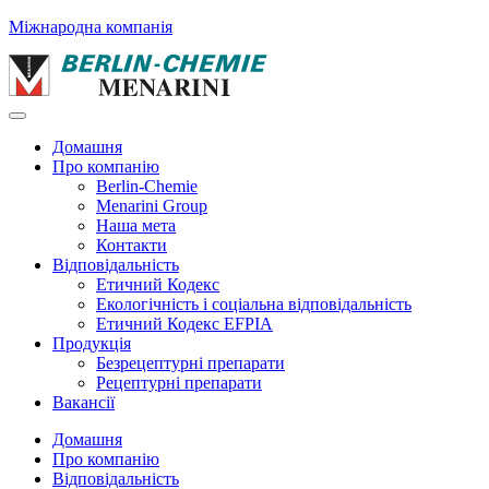
Міжнародна компанія
Домашня
Про компанію
Berlin-Chemie
Menarini Group
Наша мета
Контакти
Відповідальність
Етичний Кодекс
Екологічність і соціальна відповідальність
Етичний Кодекс EFPIA
Продукція
Безрецептурні препарати
Рецептурні препарати
Вакансії
Домашня
Про компанію
Відповідальність