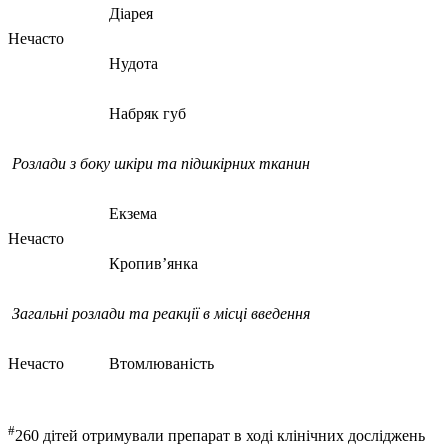
Діарея
Нечасто
Нудота
Набряк губ
Розлади з
боку шкіри та підшкірн
их
тканин
Екзема
Нечасто
Кропив’янка
Загальні
розлади та реакції в місці введення
Нечасто
Втомлюваність
#
260 дітей отримували препарат в ході клінічних досліджень