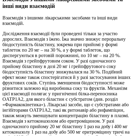
інші види взаємодій
Взаємодія з іншими лікарськими засобами та інші види
взаємодій.
Дослідження взаємодії були проведені тільки за участю
дорослих. Взаємодія з їжею. Їжа значно знижує пероральну
біодоступність біластину, зокрема при прийомі у формі
таблеток по 20 мг – на 30 %, а у формі таблеток, що
диспергуються в ротовій порожнині, по 10 мг – на 20 %.
Взаємодія з грейпфрутовим соком. У разі одночасного
прийому біластину в дозі 20 мг і грейпфрутового соку
біодоступність біластину знижувалася на 30 %. Подібний
ефект може також спостерігатися й у разі застосування інших
фруктових соків. Ступінь зменшення біодоступності може
різнитися залежно від виробника соку та фруктів. Механізм
цієї взаємодії полягає у пригніченні білка-переносника
OATP1A2, для якого біластин є субстратом (див. розділ
«Фармакокінетика»). Лікарські засоби, що є субстратами або
інгібіторами OATP1A2, такі як ритонавір або рифампіцин,
також можуть зменшувати концентрацію біластину в плазмі.
Взаємодія з кетоконазолом або еритроміцином. У разі
одночасного прийому 20 мг біластину 1 раз на добу і 400 мг
кетоконазолу 1 раз на добу або 500 мг еритроміцину тричі на