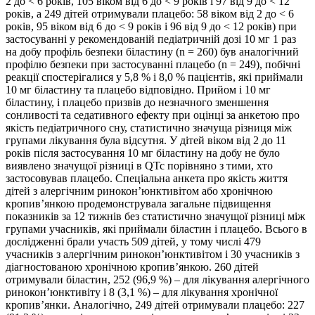
2 до < 6 років, 105 віком від 6 до < 9 років і 97 від 9 до < 12
років, а 249 дітей отримували плацебо: 58 віком від 2 до < 6
років, 95 віком від 6 до < 9 років і 96 від 9 до < 12 років) при
застосуванні у рекомендованій педіатричній дозі 10 мг 1 раз
на добу профіль безпеки біластину (n = 260) був аналогічний
профілю безпеки при застосуванні плацебо (n = 249), побічні
реакції спостерігалися у 5,8 % і 8,0 % пацієнтів, які приймали
10 мг біластину та плацебо відповідно. Прийом і 10 мг
біластину, і плацебо призвів до незначного зменшення
сонливості та седативного ефекту при оцінці за анкетою про
якість педіатричного сну, статистично значуща різниця між
групами лікування була відсутня. У дітей віком від 2 до 11
років після застосування 10 мг біластину на добу не було
виявлено значущої різниці в QTc порівняно з тими, хто
застосовував плацебо. Спеціальна анкета про якість життя
дітей з алергічним ринокон’юнктивітом або хронічною
кропив’янкою продемонструвала загальне підвищення
показників за 12 тижнів без статистично значущої різниці між
групами учасників, які приймали біластин і плацебо. Всього в
дослідженні брали участь 509 дітей, у тому числі 479
учасників з алергічним ринокон’юнктивітом і 30 учасників з
діагностованою хронічною кропив’янкою. 260 дітей
отримували біластин, 252 (96,9 %) – для лікування алергічного
ринокон’юнктивіту і 8 (3,1 %) – для лікування хронічної
кропив’янки. Аналогічно, 249 дітей отримували плацебо: 227