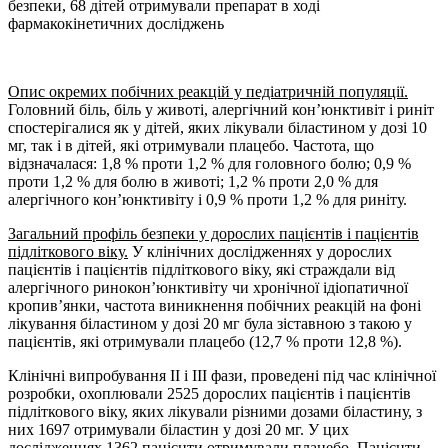
безпеки, 68 дітей отримували препарат в ході
фармакокінетичних досліджень
Опис окремих побічних реакцій у педіатричній популяції.
Головний біль, біль у животі, алергічний кон’юнктивіт і риніт
спостерігалися як у дітей, яких лікували біластином у дозі 10
мг, так і в дітей, які отримували плацебо. Частота, що
відзначалася: 1,8 % проти 1,2 % для головного болю; 0,9 %
проти 1,2 % для болю в животі; 1,2 % проти 2,0 % для
алергічного кон’юнктивіту і 0,9 % проти 1,2 % для риніту.
Загальний профіль безпеки у дорослих пацієнтів і пацієнтів
підліткового віку.
У клінічних дослідженнях у дорослих
пацієнтів і пацієнтів підліткового віку, які страждали від
алергічного ринокон’юнктивіту чи хронічної ідіопатичної
кропив’янки, частота виникнення побічних реакцій на фоні
лікування біластином у дозі 20 мг була зіставною з такою у
пацієнтів, які отримували плацебо (12,7 % проти 12,8 %).
Клінічні випробування II і III фази, проведені під час клінічної
розробки, охоплювали 2525 дорослих пацієнтів і пацієнтів
підліткового віку, яких лікували різними дозами біластину, з
них 1697 отримували біластин у дозі 20 мг. У цих
дослідженнях 1362 пацієнти отримували плацебо. Пацієнти,