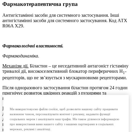
Фармакотерапевтична група
Антигістамінні засоби для системного застосування. Інші
антигістамінні засоби для системного застосування. Код АТХ
R06A X29.
Фармакологічні властивості.
Фармакодинаміка.
Механізм дії.
Біластин – це неседативний антагоніст гістаміну
тривалої дії, високоселективний блокатор периферичних H
-
1
рецепторів, що не зв’язується з мускариновими рецепторами.
Після одноразового застосування біластин протягом 24 годин
пригнічує розвиток шкірних реакцій з пухирями та
почервонінням, спричинених гістаміном.
Клінічна ефективність.
Ефективність біластину була
Ми використовуємо файли cookie, щоб дозволити нашому сайту працювати
досліджена у дорослих і підлітків. Згідно з рекомендаціями
належним чином, персоналізувати контент і рекламу, надавати функції
доведена ефективність у дорослих і підлітків може вважатися
соціальних мереж і аналізувати наш трафік. Ми також ділимося інформацією
прийнятною для дітей з урахуванням того, що системний
про використання вами нашого сайту з нашими партнерами в соціальних
вплив 10 мг біластину у дітей віком від 2 до 11 років з масою
мережах, рекламі і аналітиці.