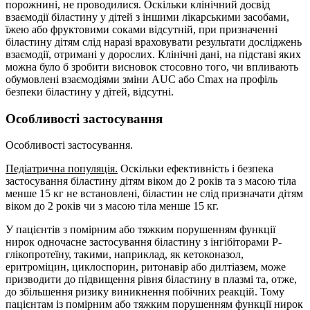
порожнині, не проводилися. Оскільки клінічний досвід
взаємодії біластину у дітей з іншими лікарськими засобами,
їжею або фруктовими соками відсутній, при призначенні
біластину дітям слід наразі враховувати результати досліджень
взаємодії, отримані у дорослих. Клінічні дані, на підставі яких
можна було б зробити висновок стосовно того, чи впливають
обумовлені взаємодіями зміни AUC або Cmax на профіль
безпеки біластину у дітей, відсутні.
Особливості застосування
Особливості застосування.
Педіатрична популяція.
Оскільки ефективність і безпека
застосування біластину дітям віком до 2 років та з масою тіла
менше 15 кг не встановлені, біластин не слід призначати дітям
віком до 2 років чи з масою тіла менше 15 кг.
У пацієнтів з помірним або тяжким порушенням функції
нирок одночасне застосування біластину з інгібіторами P-
глікопротеїну, такими, наприклад, як кетоконазол,
еритроміцин, циклоспорин, ритонавір або дилтіазем, може
призводити до підвищення рівня біластину в плазмі та, отже,
до збільшення ризику виникнення побічних реакцій. Тому
пацієнтам із помірним або тяжким порушенням функції нирок