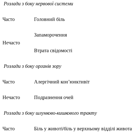
Розлади з
боку нервової системи
Часто
Головний біль
Запаморочення
Нечасто
Втрата свідомості
Розлади
з боку органів зору
Часто
Алергічний кон’юнктивіт
Нечасто
Подразнення очей
Розлади
з
боку
шлунково-кишкового тракту
Часто
Біль у животі/біль у верхньому відділі живота