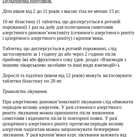
Педіатрична популяція.
Діти віком від 2 до 11 років з масою тіла не менше 15 кг.
10 мг біластину (1 таблетка, що диспергується в ротовій
порожнині) 1 раз на добу для полегшення симптомів
алергічного ринокон’юнктивіту (сезонного алергічного риніту
і цілорічного алергічного риніту) і кропив’янки.
Таблетку, що диспергується в ротовій порожнині, слід
застосовувати за 1 годину до або через 2 години після
прийому їжі або фруктового соку (див. розділ «Взаємодія з
іншими лікарськими засобами та інші види взаємодій»).
Дорослі та підлітки (віком від 12 років) можуть застосовувати
таблетки біластину по 20 мг.
Тривалість лікування.
При алергічному ринокон’юнктивіті лікування слід обмежити
періодом впливу алергенів. У разі сезонного алергічного
риніту лікування можна припинити після зникнення
симптомів і відновити після їх повторної появи. У разі
цілорічного алергічного риніту протягом періодів впливу
алергенів пацієнтам можна запропонувати безперервне
лікування. У разі кропив’янки курс лікування залежить від