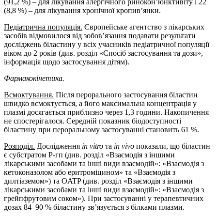
(91,2 %) – для лікування алергічного ринокон’юнктивіту і 22
(8,8 %) – для лікування хронічної кропив’янки.
Педіатрична популяція.
Європейське агентство з лікарських
засобів відмовилося від зобов’язання подавати результати
досліджень біластину у всіх учасників педіатричної популяції
віком до 2 років (див. розділ «Спосіб застосування та дози»,
інформація щодо застосування дітям).
Фармакокінетика.
Всмоктування.
Після перорального застосування біластин
швидко всмоктується, а його максимальна концентрація у
плазмі досягається приблизно через 1,3 години. Накопичення
не спостерігалося. Середній показник біодоступності
біластину при пероральному застосуванні становить 61 %.
Розподіл.
Дослідження
in vitro
та
in vivo
показали, що біластин
є субстратом P-гп (див. розділ «Взаємодія з іншими
лікарськими засобами та інші види взаємодій»: «Взаємодія з
кетоконазолом або еритроміцином» та «Взаємодія з
дилтіаземом») та OATP (див. розділ «Взаємодія з іншими
лікарськими засобами та інші види взаємодій»: «Взаємодія з
грейпфрутовим соком»). При застосуванні у терапевтичних
дозах 84–90 % біластину зв’язується з білками плазми.