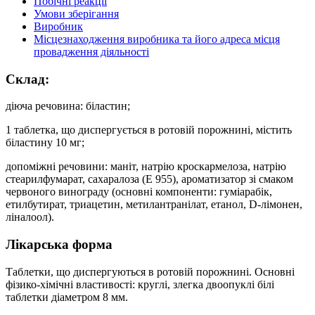
Побічні реакції
Умови зберігання
Виробник
Місцезнаходження виробника та його адреса місця
провадження діяльності
Склад:
діюча речовина: біластин;
1 таблетка, що диспергується в ротовій порожнині, містить
біластину 10 мг;
допоміжні речовини: маніт, натрію кроскармелоза, натрію
стеарилфумарат, сахаралоза (Е 955), ароматизатор зі смаком
червоного винограду (основні компоненти: гуміарабік,
етилбутират, триацетин, метилантранілат, етанол, D-лімонен,
ліналоол).
Лікарська форма
Таблетки, що диспергуються в ротовій порожнині. Основні
фізико-хімічні властивості: круглі, злегка двоопуклі білі
таблетки діаметром 8 мм.