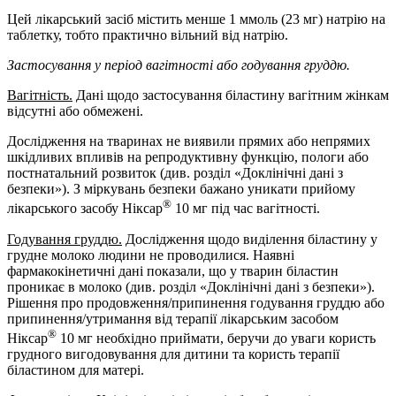
Цей лікарський засіб містить менше 1 ммоль (23 мг) натрію на
таблетку, тобто практично вільний від натрію.
Застосування у період вагітності або годування груддю.
Вагітність.
Дані щодо застосування біластину вагітним жінкам
відсутні або обмежені.
Дослідження на тваринах не виявили прямих або непрямих
шкідливих впливів на репродуктивну функцію, пологи або
постнатальний розвиток (див. розділ «Доклінічні дані з
безпеки»). З міркувань безпеки бажано уникати прийому
®
лікарського засобу Ніксар
10 мг під час вагітності.
Годування груддю.
Дослідження щодо виділення біластину у
грудне молоко людини не проводилися. Наявні
фармакокінетичні дані показали, що у тварин біластин
проникає в молоко (див. розділ «Доклінічні дані з безпеки»).
Рішення про продовження/припинення годування груддю або
припинення/утримання від терапії лікарським засобом
®
Ніксар
10 мг необхідно приймати, беручи до уваги користь
грудного вигодовування для дитини та користь терапії
біластином для матері.