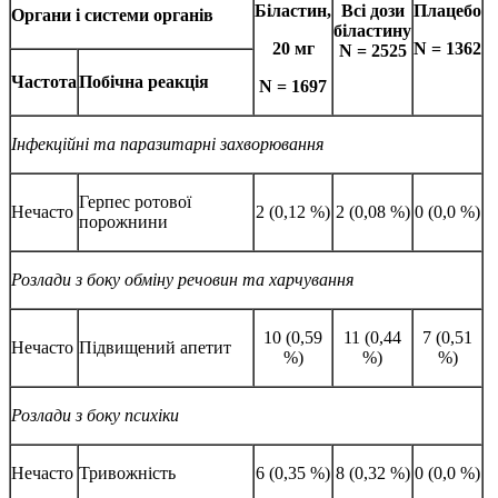
Біластин
,
Всі дози
Плацебо
Органи і системи органів
біластину
20
мг
N
=
1362
N
=
2525
Частота
Побічна реакція
N
=
1697
Інфекці
йні та паразитарні захворювання
Герпес ротової
Нечасто
2 (0,12 %)
2 (0,08 %)
0 (0,0 %)
порожнини
Розлади з боку обміну речовин та харчування
10 (0,59
11 (0,44
7 (0,51
Нечасто
Підвищений апетит
%)
%)
%)
Розлади
з боку психіки
Нечасто
Тривожність
6 (0,35 %)
8 (0,32 %)
0 (0,0 %)