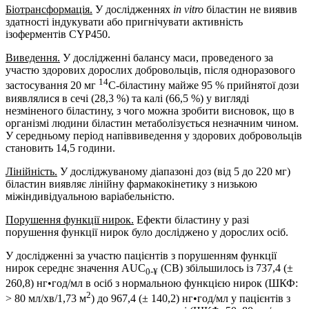
Біотрансформація.
У дослідженнях
in vitro
біластин не виявив
здатності індукувати або пригнічувати активність
ізоферментів CYP450.
Виведення.
У дослідженні балансу маси, проведеного за
участю здорових дорослих добровольців, після одноразового
14
застосування 20 мг
C-біластину майже 95 % прийнятої дози
виявлялися в сечі (28,3 %) та калі (66,5 %) у вигляді
незміненого біластину, з чого можна зробити висновок, що в
організмі людини біластин метаболізується незначним чином.
У середньому період напіввиведення у здорових добровольців
становить 14,5 години.
Лінійність.
У досліджуваному діапазоні доз (від 5 до 220 мг)
біластин виявляє лінійну фармакокінетику з низькою
міжіндивідуальною варіабельністю.
Порушення функції нирок
.
Ефекти біластину у разі
порушення функції нирок було досліджено у дорослих осіб.
У дослідженні за участю пацієнтів з порушенням функції
нирок середнє значення AUC
(СВ) збільшилось із 737,4 (±
0-
¥
260,8) нг•год/мл в осіб з нормальною функцією нирок (ШКФ:
2
> 80 мл/хв/1,73 м
) до 967,4 (± 140,2) нг•год/мл у пацієнтів з