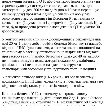
подовження інтервалу QTс або будь-якого іншого впливу на
серцево-судинну систему не спостерігалося, навіть при
застосуванні у дозі 200 мг на добу (що в 10 разів перевищує
клінічну дозу) протягом 7 днів у 9 учасників або у разі
одночасного застосування з інгібіторами P-гп, такими як
кетоконазол (24 учасники) і еритроміцин (24 учасники). Крім
того, було проведено ретельне дослідження QT за участю 30
добровольців.
У контрольованих клінічних дослідженнях у рекомендованій
дозі 20 мг 1 раз на добу профіль безпеки біластину та плацебо
відносно ЦНС були схожими, а частота появи сонливості на
тлі прийому біластину статистично не відрізнялася від такої
при застосуванні плацебо. Біластин у дозах до 40 мг на добу
не чинив впливу на психомоторні показники у клінічних
дослідженнях і не впливав на здатність керувати
транспортними засобами у стандартному тесті на водіння.
У пацієнтів літнього віку (≥ 65 років), які брали участь у
дослідженнях II і III фази, ефективність і безпека препарату не
відрізнялися від таких у пацієнтів молодшого віку.
Клінічна безпека.
У 12-тижневому контрольованому
клінічному дослідженні у дітей віком від 2 до 11 років (всього
509 дітей, з яких 260 отримували 10 мг біластину: 58 віком від