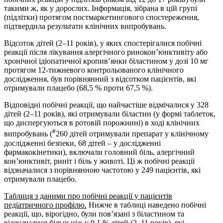
такими ж, як у дорослих. Інформація, зібрана в цій групі
(підлітки) протягом постмаркетингового спостереження,
підтвердила результати клінічних випробувань.
Відсоток дітей (2–11 років), у яких спостерігалися побічні
реакції після лікування алергічного ринокон’юнктивіту або
хронічної ідіопатичної кропив’янки біластином у дозі 10 мг
протягом 12-тижневого контрольованого клінічного
дослідження, був порівнянний з відсотком пацієнтів, які
отримували плацебо (68,5 % проти 67,5 %).
Відповідні побічні реакції, що найчастіше відмічалися у 328
дітей (2–11 років), які отримували біластин (у формі таблеток,
що диспергуються в ротовій порожнині) в ході клінічних
#
випробувань (
260 дітей отримували препарат у клінічному
дослідженні безпеки, 68 дітей – у дослідженні
фармакокінетики), включали головний біль, алергічний
кон’юнктивіт, риніт і біль у животі. Ці ж побічні реакції
відзначалися з порівнянною частотою у 249 пацієнтів, які
отримували плацебо.
Таблиця з даними про побічні реакції у пацієнтів
педіатричного профілю.
Нижче в таблиці наведено побічні
реакції, що, вірогідно, були пов’язані з біластином та
відзначалися більш ніж у 0,1 % дітей (2–11 років), які