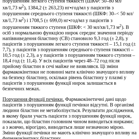
порушенням легкого ступеня тяжкості (ШКФ: 50–80 мл/
2
хв/1,73 м
), 1384,2 (± 263,23) нг•год/мл у пацієнтів з
порушенням середнього ступеня тяжкості (ШКФ: 30–< 50 мл/
2
хв/1,73 м
) і 1708,5 (± 699,0) нг•год/мл у пацієнтів з
2
порушенням тяжкого ступеня (ШКФ: < 30 мл/хв/1,73 м
). В
осіб з нормальною функцією нирок середнє значення періоду
напіввиведення біластину (СВ) становило 9,3 год (± 2,8), у
пацієнтів з порушенням легкого ступеня тяжкості – 15,1 год (±
7,7), у пацієнтів з порушенням середнього ступеня тяжкості –
10,5 год (± 2,3), а у пацієнтів з порушенням тяжкого ступеня –
18,4 год (± 11,4). У всіх пацієнтів через 48–72 год після
прийому біластин в сечі майже не виявлявся. Ці зміни
фармакокінетики не повинні мати клінічно значущого впливу
на безпеку біластину, оскільки рівень біластину у плазмі у
пацієнтів з порушенням функції нирок залишається в
безпечних межах.
Порушення функції печінки.
Фармакокінетичні дані щодо
пацієнтів з порушенням функції печінки відсутні. В організмі
людини біластин не метаболізується. Результати дослідження,
в якому брали участь пацієнти з порушенням функції нирок,
показали, що біластин головним чином виводиться нирками;
а з жовчю, вірогідно, виводиться лише незначною мірою.
Зміни функції печінки не мають клінічно значущого впливу на
фармакокінетику біластину.