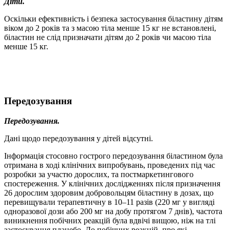
Діти.
Оскільки ефективність і безпека застосування біластину дітям
віком до 2 років та з масою тіла менше 15 кг не встановлені,
біластин не слід призначати дітям до 2 років чи масою тіла
менше 15 кг.
Передозування
Передозування.
Дані щодо передозування у дітей відсутні.
Інформація стосовно гострого передозування біластином була
отримана в ході клінічних випробувань, проведених під час
розробки за участю дорослих, та постмаркетингового
спостереження. У клінічних дослідженнях після призначення
26 дорослим здоровим добровольцям біластину в дозах, що
перевищували терапевтичну в 10–11 разів (220 мг у вигляді
одноразової дози або 200 мг на добу протягом 7 днів), частота
виникнення побічних реакцій була вдвічі вищою, ніж на тлі
застосування плацебо. До побічних реакцій, про які