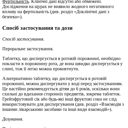
Фертильність
. Клінічні дані відсутні або обмежені.
Дослідження на щурах не виявило жодного негативного
впливу на фертильність (див. розділ «Доклінічні дані з
безпеки»).
Спосіб застосування та дози
Спосіб застосування.
Пероральне застосування.
Таблетку, що диспергується в ротовій порожнині, необхідно
покласти в порожнину рота, де вона швидко диспергується у
слині, тож її легко можна проковтнути.
Альтернативно таблетку, що диспергується в ротовій
порожнині, можна диспергувати у воді перед застосуванням.
Це настійно рекомендується дітям до 6 років, оскільки вони
схильні до вдихання сторонніх предметів, зокрема таблеток.
Грейпфрутовий сік або будь-які інші фруктові соки не слід
використовувати для диспергування (див. розділ «Взаємодія з
іншими лікарськими засобами та інші види взаємодій»).
Дозування.