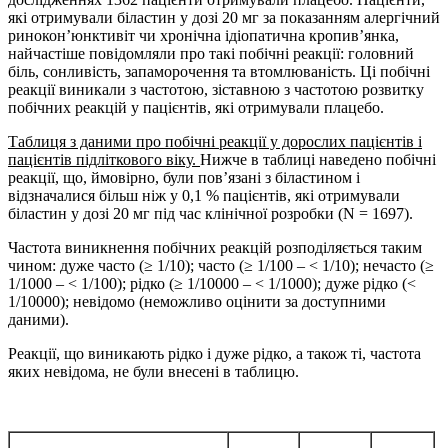
які отримували біластин у дозі 20 мг за показанням алергічний
ринокон’юнктивіт чи хронічна ідіопатична кропив’янка,
найчастіше повідомляли про такі побічні реакції: головний
біль, сонливість, запаморочення та втомлюваність. Ці побічні
реакції виникали з частотою, зіставною з частотою розвитку
побічних реакцій у пацієнтів, які отримували плацебо.
Таблиця з даними про побічні реакції у дорослих пацієнтів і
пацієнтів підліткового віку.
Нижче в таблиці наведено побічні
реакції, що, ймовірно, були пов’язані з біластином і
відзначалися більш ніж у 0,1 % пацієнтів, які отримували
біластин у дозі 20 мг під час клінічної розробки (N = 1697).
Частота виникнення побічних реакцій розподіляється таким
чином: дуже часто (≥ 1/10); часто (≥ 1/100 – < 1/10); нечасто (≥
1/1000 – < 1/100); рідко (≥ 1/10000 – < 1/1000); дуже рідко (<
1/10000); невідомо (неможливо оцінити за доступними
даними).
Реакції, що виникають рідко і дуже рідко, а також ті, частота
яких невідома, не були внесені в таблицю.