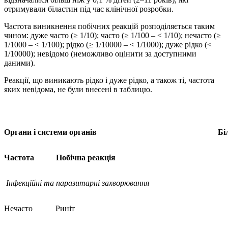
отримували біластин під час клінічної розробки.
Частота виникнення побічних реакцій розподіляється таким
чином: дуже часто (≥ 1/10); часто (≥ 1/100 – < 1/10); нечасто (≥
1/1000 – < 1/100); рідко (≥ 1/10000 – < 1/1000); дуже рідко (<
1/10000); невідомо (неможливо оцінити за доступними
даними).
Реакції, що виникають рідко і дуже рідко, а також ті, частота
яких невідома, не були внесені в таблицю.
Орган
и
і
систем
и
орган
і
в
Бі
Частота
Побічна реакція
Інфекційні та паразитарні захворювання
Нечасто
Риніт