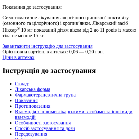
Показання до застосування:
Симптоматичне лікування алергічного ринокон’юнктивіту
(сезонного та цілорічного) і кропив’янки. Лікарський засіб
®
Ніксар
10 мг показаний дітям віком від 2 до 11 років із масою
тіла не менше 15 кг.
Завантажити інструкцію для застосування
Орієнтовна вартість в аптеках:
0
,
06
—
0
,
20
грн.
Ціни в аптеках
Інструкція до застосування
Склад:
Лікарська форма
Фармакотерапевтична група
Показання
Протипоказання
Взаємодія з іншими лікарськими засобами та інші види
взаємодій
Особливості застосування
Спосіб застосування та дози
Передозування