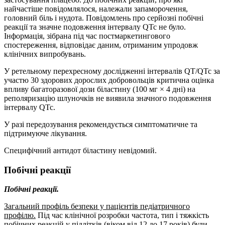
найчастіше повідомлялося, належали запаморочення,
головний біль і нудота. Повідомлень про серйозні побічні
реакції та значне подовження інтервалу QTc не було.
Інформація, зібрана під час постмаркетингового
спостереження, відповідає даним, отриманим упродовж
клінічних випробувань.
У ретельному перехресному дослідженні інтервалів QT/QTc за
участю 30 здорових дорослих добровольців критична оцінка
впливу багаторазової дози біластину (100 мг × 4 дні) на
реполяризацію шлуночків не виявила значного подовження
інтервалу QTc.
У разі передозування рекомендується симптоматичне та
підтримуюче лікування.
Специфічний антидот біластину невідомий.
Побічні реакції
Побічні реакції.
Загальний профіль безпеки у пацієнтів педіатричного
профілю.
Під час клінічної розробки частота, тип і тяжкість
побічних реакцій у підлітків (віком від 12 до 17 років) були