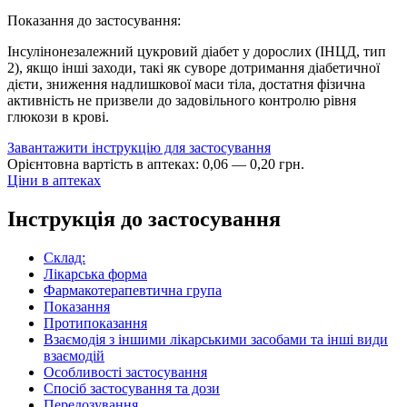
Показання до застосування:
Інсулінонезалежний цукровий діабет у дорослих (ІНЦД, тип
2), якщо інші заходи, такі як суворе дотримання діабетичної
дієти, зниження надлишкової маси тіла, достатня фізична
активність не призвели до задовільного контролю рівня
глюкози в крові.
Завантажити інструкцію для застосування
Орієнтовна вартість в аптеках:
0
,
06
—
0
,
20
грн.
Ціни в аптеках
Інструкція до застосування
Склад:
Лікарська форма
Фармакотерапевтична група
Показання
Протипоказання
Взаємодія з іншими лікарськими засобами та інші види
взаємодій
Особливості застосування
Спосіб застосування та дози
Передозування