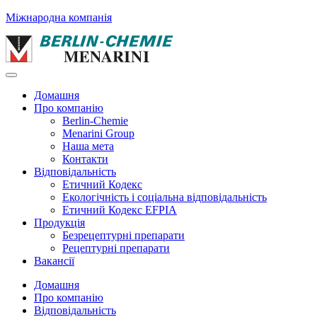
Міжнародна компанія
Домашня
Про компанію
Berlin-Chemie
Menarini Group
Наша мета
Контакти
Відповідальність
Етичний Кодекс
Екологічність і соціальна відповідальність
Етичний Кодекс EFPIA
Продукція
Безрецептурні препарати
Рецептурні препарати
Вакансії
Домашня
Про компанію
Відповідальність