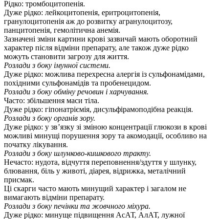
Рідко: тромбоцитопенія.
Дуже рідко: лейкоцитопенія, еритроцитопенія,
гранулоцитопенія аж до розвитку агранулоцитозу,
панцитопенія, гемолітична анемія.
Зазначені зміни картини крові зазвичай мають оборотний
характер після відміни препарату, але також дуже рідко
можуть становити загрозу для життя.
Розлади з боку імунної системи.
Дуже рідко: можлива перехресна алергія із сульфонамідами,
похідними сульфонамідів та пробенецидом.
Розлади з боку обміну речовин і харчування.
Часто: збільшення маси тіла.
Дуже рідко: гіпонатріємія, дисульфірамоподібна реакція.
Розлади з боку органів зору.
Дуже рідко: у зв’язку зі зміною концентрації глюкози в крові
можливі минущі порушення зору та акомодації, особливо на
початку лікування.
Розлади з боку шлунково-кишкового тракту.
Нечасто: нудота, відчуття переповнення/здуття у шлунку,
блювання, біль у животі, діарея, відрижка, металічний
присмак.
Ці скарги часто мають минущий характер і загалом не
вимагають відміни препарату.
Розлади з боку печінки та жовчного міхура.
Дуже рідко: минуще підвищення АсАТ, АлАТ, лужної