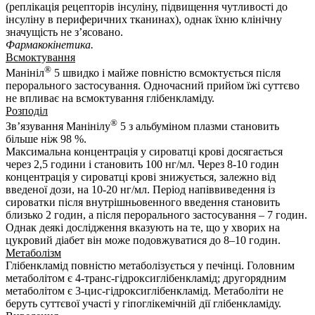
(реплікація рецепторів інсуліну, підвищення чутливості до
інсуліну в периферичних тканинах), однак їхню клінічну
значущість не з’ясовано.
Фармакокінетика.
Всмоктування
®
Манініл
5 швидко і майже повністю всмоктується після
перорального застосування. Одночасний прийом їжі суттєво
не впливає на всмоктування глібенкламіду.
Розподіл
®
Зв’язування Манінілу
5 з альбуміном плазми становить
більше ніж 98 %.
Максимальна концентрація у сироватці крові досягається
через 2,5 години і становить 100 нг/мл. Через 8-10 годин
концентрація у сироватці крові знижується, залежно від
введеної дози, на 10-20 нг/мл. Період напіввиведення із
сироватки після внутрішньовенного введення становить
близько 2 годин, а після перорального застосування – 7 годин.
Однак деякі дослідження вказують на те, що у хворих на
цукровий діабет він може подовжуватися до 8–10 годин.
Метаболізм
Глібенкламід повністю метаболізується у печінці. Головним
метаболітом є 4-транс-гідроксиглібенкламід; другорядним
метаболітом є 3-цис-гідроксиглібенкламід. Метаболіти не
беруть суттєвої участі у гіпоглікемічній дії глібенкламіду.