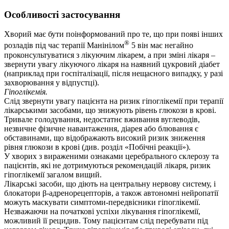
Особливості застосування
Хворий має бути поінформований про те, що при появі інших
®
розладів під час терапії Манінілом
5 він має негайно
проконсультуватися з лікуючим лікарем, а при зміні лікаря –
звернути увагу лікуючого лікаря на наявний цукровий діабет
(наприклад при госпіталізації, після нещасного випадку, у разі
захворювання у відпустці).
Гіпоглікемія.
Слід звернути увагу пацієнта на ризик гіпоглікемії при терапії
лікарськими засобами, що знижують рівень глюкози в крові.
Тривале голодування, недостатнє вживання вуглеводів,
незвичне фізичне навантаження, діарея або блювання є
обставинами, що відображають високий ризик зниження
рівня глюкози в крові (див. розділ «Побічні реакції»).
У хворих з вираженими ознаками церебрального склерозу та
пацієнтів, які не дотримуються рекомендацій лікаря, ризик
гіпоглікемії загалом вищий.
Лікарські засоби, що діють на центральну нервову систему, і
блокатори β-адренорецепторів, а також автономні нейропатії
можуть маскувати симптоми-передвісники гіпоглікемії.
Незважаючи на початкові успіхи лікування гіпоглікемії,
можливий її рецидив. Тому пацієнтам слід перебувати під