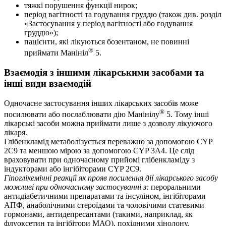
тяжкі порушення функції нирок;
період вагітності та годування груддю (також див. розділ
«Застосування у період вагітності або годування
груддю»);
пацієнти, які лікуються бозентаном, не повинні
®
приймати Манініл
5.
Взаємодія з іншими лікарськими засобами та
інші види взаємодій
Одночасне застосування інших лікарських засобів може
®
посилювати або послаблювати дію Манінілу
5. Тому інші
лікарські засоби можна приймати лише з дозволу лікуючого
лікаря.
Глібенкламід метаболізується переважно за допомогою CYP
2C9 та меншою мірою за допомогою CYP 3A4. Це слід
враховувати при одночасному прийомі глібенкламіду з
індукторами або інгібіторами CYP 2C9.
Гіпоглікемічні реакції як прояв посилення дії лікарського засобу
можливі при одночасному застосуванні з:
пероральними
антидіабетичними препаратами та інсуліном, інгібіторами
АПФ, анаболічними стероїдами та чоловічими статевими
гормонами, антидепресантами (такими, наприклад, як
флуоксетин та інгібітори МАО), похідними хінолону,