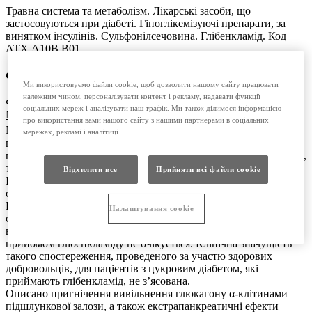
Травна система та метаболізм. Лікарські засоби, що
застосовуються при діабеті. Гіпоглікемізуючі препарати, за
винятком інсулінів. Сульфонілсечовина. Глібенкламід. Код
АТХ А10В В01.
Фармакологічні властивості
Ми використовуємо файли cookie, щоб дозволити нашому сайту працювати
належним чином, персоналізувати контент і рекламу, надавати функції
Фармакодинаміка.
соціальних мереж і аналізувати наш трафік. Ми також ділимося інформацією
Механізм дії
про використання вами нашого сайту з нашими партнерами в соціальних
®
Манініл
5 чинить гіпоглікемічну дію, обумовлену
мережах, рекламі і аналітиці.
підвищенням секреції інсуліну β-клітинами острівців
підшлункової залози, як у осіб з нормальним обміном речовин,
так і у хворих на інсулінонезалежний цукровий діабет (тип 2,
Відхилити все
Прийняти всі файли сookie
ІНЦД). Ця дія залежить від концентрації глюкози в
середовищі, що оточує β-клітини острівців.
При дуже високій концентрації глюкози в крові, при якій
Налаштування cookie
стимуляція секреції глюкозою максимальна, додаткового
вивільнення інсуліну у великих кількостях у зв’язку з
прийомом глібенкламіду не очікується. Клінічна значущість
такого спостереження, проведеного за участю здорових
добровольців, для пацієнтів з цукровим діабетом, які
приймають глібенкламід, не з’ясована.
Описано пригнічення вивільнення глюкагону α-клітинами
підшлункової залози, а також екстрапанкреатичні ефекти