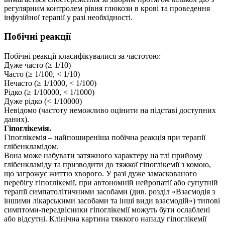
регулярним контролем рівня глюкози в крові та проведення
інфузійної терапії у разі необхідності.
Побічні реакції
Побічні реакції класифікувалися за частотою:
Дуже часто (≥ 1/10)
Часто (≥ 1/100, < 1/10)
Нечасто (≥ 1/1000, < 1/100)
Рідко (≥ 1/10000, < 1/1000)
Дуже рідко (< 1/10000)
Невідомо (частоту неможливо оцінити на підставі доступних
даних).
Гіпоглікемія.
Гіпоглікемія – найпоширеніша побічна реакція при терапії
глібенкламідом.
Вона може набувати затяжного характеру на тлі прийому
глібенкламіду та призводити до тяжкої гіпоглікемії з комою,
що загрожує життю хворого. У разі дуже замаскованого
перебігу гіпоглікемії, при автономній нейропатії або супутній
терапії симпатолітичними засобами (див. розділ «Взаємодія з
іншими лікарськими засобами та інші види взаємодій») типові
симптоми-передвісники гіпоглікемії можуть бути ослаблені
або відсутні. Клінічна картина тяжкого нападу гіпоглікемії