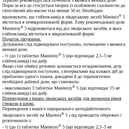
Терапію рекомендується починати з якомога меншої дози.
Перш за все це стосується хворих із особливою схильністю до
гіпоглікемії або масою тіла менше 50 кг. Необхідно
®
враховувати, що глібенкламід в лікарському засобі Манініл
5
міститься в немікронізованій формі. Тому рекомендовані дози
®
Манінілу
5 відрізняються від доз лікарських засобів, в яких
глібенкламід міститься в мікронізованій формі.
Початок лікування.
Дозування слід підвищувати поступово, починаючи з якомога
меншої дози:
®
- ½ (до 1) таблетки Манінілу
5 (що відповідає 2,5–5 мг
глібенкламіду) на добу.
Якщо стан обміну речовин залишається незадовільним, дозу
слід підвищувати поступово, з інтервалами від кількох діб до
приблизно одного тижня, доводячи її до терапевтично
необхідної добової дози, що становить:
®
- максимально 3 таблетки Манінілу
5 (що відповідає 15 мг
глібенкламіду) на добу.
Переведення з інших лікарських засобів для зниження рівня
глюкози в крові.
Переведення з іншого перорального антидіабетичного
®
лікарського засобу на Манініл
5 слід проводити обережно і
розпочинати з:
®
- ½ (до 1) таблетки Манінілу
5 (що відповідає 2,5–5 мг