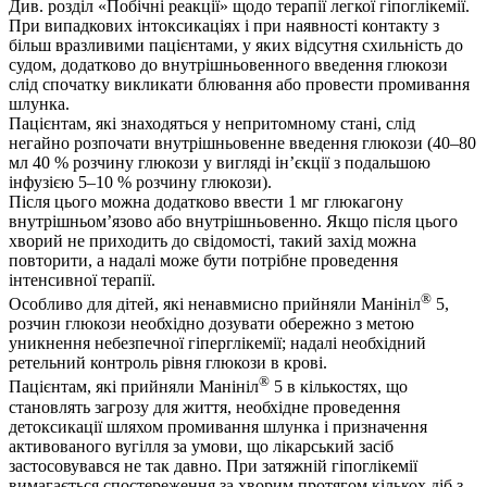
Див. розділ «Побічні реакції» щодо терапії легкої гіпоглікемії.
При випадкових інтоксикаціях і при наявності контакту з
більш вразливими пацієнтами, у яких відсутня схильність до
судом, додатково до внутрішньовенного введення глюкози
слід спочатку викликати блювання або провести промивання
шлунка.
Пацієнтам, які знаходяться у непритомному стані, слід
негайно розпочати внутрішньовенне введення глюкози (40–80
мл 40 % розчину глюкози у вигляді ін’єкції з подальшою
інфузією 5–10 % розчину глюкози).
Після цього можна додатково ввести 1 мг глюкагону
внутрішньом’язово або внутрішньовенно. Якщо після цього
хворий не приходить до свідомості, такий захід можна
повторити, а надалі може бути потрібне проведення
інтенсивної терапії.
®
Особливо для дітей, які ненавмисно прийняли Манініл
5,
розчин глюкози необхідно дозувати обережно з метою
уникнення небезпечної гіперглікемії; надалі необхідний
ретельний контроль рівня глюкози в крові.
®
Пацієнтам, які прийняли Манініл
5 в кількостях, що
становлять загрозу для життя, необхідне проведення
детоксикації шляхом промивання шлунка і призначення
активованого вугілля за умови, що лікарський засіб
застосовувався не так давно. При затяжній гіпоглікемії
вимагається спостереження за хворим протягом кількох діб з