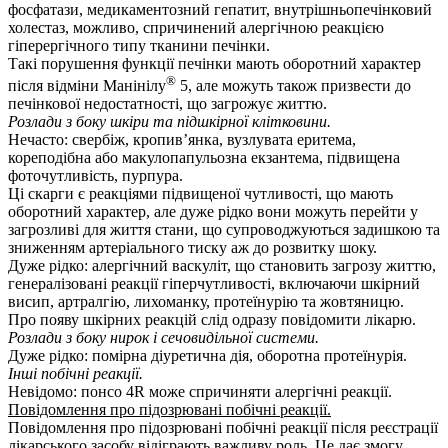
фосфатази, медикаментозний гепатит, внутрішньопечінковий
холестаз, можливо, спричинений алергічною реакцією
гіперергічного типу тканини печінки.
Такі порушення функції печінки мають оборотний характер
®
після відміни Манінілу
5, але можуть також призвести до
печінкової недостатності, що загрожує життю.
Розлади з боку шкіри та підшкірної клітковини.
Нечасто: свербіж, кропив’янка, вузлувата еритема,
кореподібна або макулопапульозна екзантема, підвищена
фоточутливість, пурпура.
Ці скарги є реакціями підвищеної чутливості, що мають
оборотний характер, але дуже рідко вони можуть перейти у
загрозливі для життя стани, що супроводжуються задишкою та
зниженням артеріального тиску аж до розвитку шоку.
Дуже рідко: алергічний васкуліт, що становить загрозу життю,
генералізовані реакції гіперчутливості, включаючи шкірний
висип, артралгію, лихоманку, протеїнурію та жовтяницю.
Про появу шкірних реакцій слід одразу повідомити лікарю.
Розлади з боку нирок і сечовидільної системи.
Дуже рідко: помірна діуретична дія, оборотна протеїнурія.
Інші побічні реакції.
Невідомо: понсо 4R може спричиняти алергічні реакції.
Повідомлення про підозрювані побічні реакції.
Повідомлення про підозрювані побічні реакції після реєстрації
лікарського засобу відіграють важливу роль. Це дає змогу