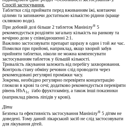
Спосіб застосування.
Таблетки слід приймати перед вживанням їжі, ковтаючи
цілими та запиваючи достатньою кількістю рідини (краще
склянкою води).
®
При добовій дозі більше 2 таблеток Манінілу
5
рекомендується розділяти загальну кількість на ранкову та
вечірню дози у співвідношенні 2:1.
Важливо застосовувати препарат щоразу в один і той же час.
Помилки при прийомі, наприклад, якщо хворий забув
прийняти таблетки, ніколи не можна компенсувати
застосуванням таблеток у більшій кількості.
Тривалість лікування залежить від перебігу захворювання.
Контроль стану обміну речовин слід проводити через
рекомендовані регулярні проміжки часу.
Зокрема, необхідно регулярно перевіряти концентрацію
глюкози в крові та сечі; додатково рекомендується перевіряти
рівень HbA
і/або фруктозаміну, а також інші показники
1c
(наприклад рівень ліпідів у крові).
Діти
®
Безпека та ефективність застосування Манінілу
5 дітям не
доведені. Тому даний лікарський засіб не слід застосовувати
для лікування дітей.