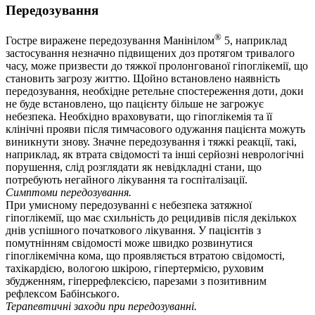
Передозування
®
Гостре виражене передозування Манінілом
5, наприклад
застосування незначно підвищених доз протягом тривалого
часу, може призвести до тяжкої пролонгованої гіпоглікемії, що
становить загрозу життю. Щойно встановлено наявність
передозування, необхідне ретельне спостереження доти, доки
не буде встановлено, що пацієнту більше не загрожує
небезпека. Необхідно враховувати, що гіпоглікемія та її
клінічні прояви після тимчасового одужання пацієнта можуть
виникнути знову. Значне передозування і тяжкі реакції, такі,
наприклад, як втрата свідомості та інші серйозні неврологічні
порушення, слід розглядати як невідкладні стани, що
потребують негайного лікування та госпіталізації.
Симптоми передозування.
При умисному передозуванні є небезпека затяжної
гіпоглікемії, що має схильність до рецидивів після декількох
днів успішного початкового лікування. У пацієнтів з
помутнінням свідомості може швидко розвинутися
гіпоглікемічна кома, що проявляється втратою свідомості,
тахікардією, вологою шкірою, гіпертермією, руховим
збудженням, гіперрефлексією, парезами з позитивним
рефлексом Бабінського.
Терапевтичні заходи при передозуванні.