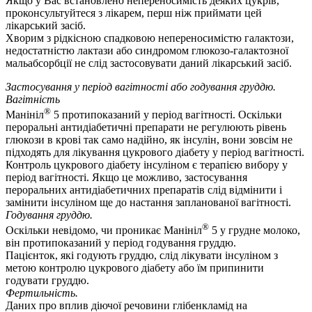
Якщо у Вас встановлено непереносимість деяких цукрів,
проконсультуйтеся з лікарем, перш ніж приймати цей
лікарський засіб.
Хворим з рідкісною спадковою непереносимістю галактози,
недостатністю лактази або синдромом глюкозо-галактозної
мальабсорбції не слід застосовувати даний лікарський засіб.
Застосування у період вагітності або годування груддю.
Вагітність
®
Манініл
5 протипоказаний у період вагітності. Оскільки
пероральні антидіабетичні препарати не регулюють рівень
глюкози в крові так само надійно, як інсулін, вони зовсім не
підходять для лікування цукрового діабету у період вагітності.
Контроль цукрового діабету інсуліном є терапією вибору у
період вагітності. Якщо це можливо, застосування
пероральних антидіабетичних препаратів слід відмінити і
замінити інсуліном ще до настання запланованої вагітності.
Годування груддю.
®
Оскільки невідомо, чи проникає Манініл
5 у грудне молоко,
він протипоказаний у період годування груддю.
Пацієнток, які годують груддю, слід лікувати інсуліном з
метою контролю цукрового діабету або їм припинити
годувати груддю.
Фертильність.
Даних про вплив діючої речовини глібенкламід на