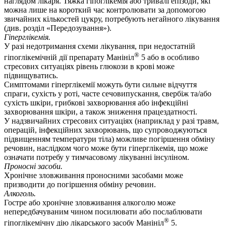
наглядом лікаря. Тяжка гіпоглікемія або тривалі епізоди, які
можна лише на короткий час контролювати за допомогою
звичайних кількостей цукру, потребують негайного лікування
(див. розділ «Передозування»).
Гіперглікемія.
У разі недотримання схеми лікування, при недостатній
®
гіпоглікемічній дії препарату Манініл
5 або в особливо
стресових ситуаціях рівень глюкози в крові може
підвищуватись.
Симптомами гіперглікемії можуть бути сильне відчуття
спраги, сухість у роті, часте сечовипускання, свербіж та/або
сухість шкіри, грибкові захворювання або інфекційні
захворювання шкіри, а також зниження працездатності.
У надзвичайних стресових ситуаціях (наприклад у разі травм,
операцій, інфекційних захворювань, що супроводжуються
підвищенням температури тіла) можливе погіршення обміну
речовин, наслідком чого може бути гіперглікемія, що може
означати потребу у тимчасовому лікуванні інсуліном.
Проносні засоби.
Хронічне зловживання проносними засобами може
призводити до погіршення обміну речовин.
Алкоголь.
Гостре або хронічне зловживання алкоголю може
непередбачуваним чином посилювати або послаблювати
®
гіпоглікемічну дію лікарського засобу Манініл
5.