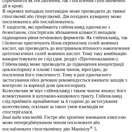
спричинити як послаблення, так і посилення гіпоглікемічної
дії в крові.
В окремих випадках пентамідин може призводити до тяжкої
гіпоглікемії або гіперглікемії. Дія похідних кумарину може
посилюватись або послаблюватись.
У пацієнтів, які приймають глібенкламід одночасно з
бозентаном, спостерігали збільшення кількості випадків
підвищення рівня печінкових ферментів. Як глібенкламід, так
і бозентан пригнічують білок-переносник солей жовчних
кислот, що призводить до внутрішньоклітинного накопичення
цитотоксичних солей жовчних кислот. Тому таку комбінацію
використовувати не слід (див. розділ «Протипоказання»).
Глібенкламід може призводити до підвищення концентрації
циклоспорину в плазмі і таким чином, вірогідно, до
посилення його токсичності. Тому в разі одночасного
застосування обох речовин рекомендується вживати заходів з
контролю та корекції дози циклоспорину.
Колесевелам зв’язує глібенкламід і таким чином знижує його
всмоктування зі шлунково-кишкового тракту. Глібенкламід
слід приймати щонайменше за 4 години до застосування
колесевеламу, оскільки за таких умов взаємодія не
спостерігалася.
Інші види взаємодій.
Гостре або хронічне вживання алкоголю
може непередбачуваним чином посилювати або
®
послаблювати гіпоглікемічну дію Манінілу
5.