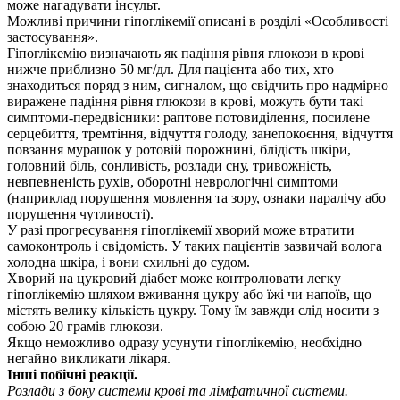
може нагадувати інсульт.
Можливі причини гіпоглікемії описані в розділі «Особливості
застосування».
Гіпоглікемію визначають як падіння рівня глюкози в крові
нижче приблизно 50 мг/дл. Для пацієнта або тих, хто
знаходиться поряд з ним, сигналом, що свідчить про надмірно
виражене падіння рівня глюкози в крові, можуть бути такі
симптоми-передвісники: раптове потовиділення, посилене
серцебиття, тремтіння, відчуття голоду, занепокоєння, відчуття
повзання мурашок у ротовій порожнині, блідість шкіри,
головний біль, сонливість, розлади сну, тривожність,
невпевненість рухів, оборотні неврологічні симптоми
(наприклад порушення мовлення та зору, ознаки паралічу або
порушення чутливості).
У разі прогресування гіпоглікемії хворий може втратити
самоконтроль і свідомість. У таких пацієнтів зазвичай волога
холодна шкіра, і вони схильні до судом.
Хворий на цукровий діабет може контролювати легку
гіпоглікемію шляхом вживання цукру або їжі чи напоїв, що
містять велику кількість цукру. Тому їм завжди слід носити з
собою 20 грамів глюкози.
Якщо неможливо одразу усунути гіпоглікемію, необхідно
негайно викликати лікаря.
Інші побічні реакції.
Розлади з боку системи крові та лімфатичної системи.