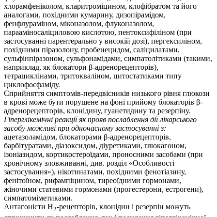
хлорамфеніколом, кларитроміцином, клофібратом та його
аналогами, похідними кумарину, дизопірамідом,
фенфлураміном, міконазолом, флуконазолом,
парааміносаліциловою кислотою, пентоксифіліном (при
застосуванні парентерально у високій дозі), пергексиліном,
похідними піразолону, пробенецидом, саліцилатами,
сульфінпіразоном, сульфонамідами, симпатолітиками (такими,
наприклад, як блокатори β-адренорецепторів),
тетрациклінами, тритокваліном, цитостатиками типу
циклофосфаміду.
Сприйняття симптомів-передвісників низького рівня глюкози
в крові може бути порушене на фоні прийому блокаторів β-
адренорецепторів, клонідину, гуанетидину та резерпіну.
Гіперглікемічні реакції як прояв послаблення дії лікарського
засобу можливі при одночасному застосуванні з:
ацетазоламідом, блокаторами β-адренорецепторів,
барбітуратами, діазоксидом, діуретиками, глюкагоном,
ізоніазидом, кортикостероїдами, проносними засобами (при
хронічному зловживанні, див. розділ «Особливості
застосування»), нікотинатами, похідними фенотіазину,
фенітоїном, рифампіцином, тиреоїдними гормонами,
жіночими статевими гормонами (прогестерони, естрогени),
симпатоміметиками.
Антагоністи Н
-рецепторів, клонідин і резерпін можуть
2