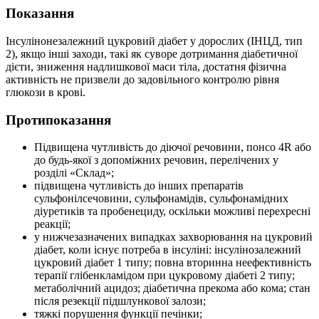
Показання
Інсулінонезалежний цукровий діабет у дорослих (ІНЦД, тип
2), якщо інші заходи, такі як суворе дотримання діабетичної
дієти, зниження надлишкової маси тіла, достатня фізична
активність не призвели до задовільного контролю рівня
глюкози в крові.
Протипоказання
Підвищена чутливість до діючої речовини, понсо 4R або
до будь-якої з допоміжних речовин, перелічених у
розділі «Склад»;
підвищена чутливість до інших препаратів
сульфонілсечовини, сульфонамідів, cульфонамідних
діуретиків та пробенециду, оскільки можливі перехресні
реакції;
у нижчезазначених випадках захворювання на цукровий
діабет, коли існує потреба в інсуліні: інсулінозалежний
цукровий діабет 1 типу; повна вторинна неефективність
терапії глібенкламідом при цукровому діабеті 2 типу;
метаболічний ацидоз; діабетична прекома або кома; стан
після резекції підшлункової залози;
тяжкі порушення функції печінки;