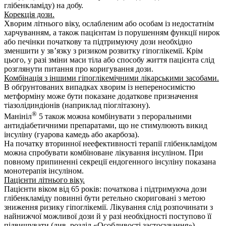
глібенкламіду) на добу.
Корекція дози.
Хворим літнього віку, ослабленим або особам із недостатнім
харчуванням, а також пацієнтам із порушенням функції нирок
або печінки початкову та підтримуючу дози необхідно
зменшити у зв’язку з ризиком розвитку гіпоглікемії. Крім
цього, у разі зміни маси тіла або способу життя пацієнта слід
розглянути питання про коригування дози.
Комбінація з іншими гіпоглікемічними лікарськими засобами.
В обґрунтованих випадках хворим із непереносимістю
метформіну може бути показане додаткове призначення
тіазолідиндіонів (наприклад піоглітазону).
®
Манініл
5 також можна комбінувати з пероральними
антидіабетичними препаратами, що не стимулюють викид
інсуліну (гуарова камедь або акарбоза).
На початку вторинної неефективності терапії глібенкламідом
можна спробувати комбіноване лікування інсуліном. При
повному припиненні секреції ендогенного інсуліну показана
монотерапія інсуліном.
Пацієнти літнього віку.
Пацієнти віком від 65 років: початкова і підтримуюча дози
глібенкламіду повинні бути ретельно скориговані з метою
зниження ризику гіпоглікемії. Лікування слід розпочинати з
найнижчої можливої дози й у разі необхідності поступово її
підвищувати (див. розділ «Особливості застосування»).