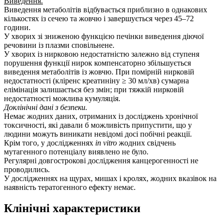
Виведення.
Виведення метаболітів відбувається приблизно в однакових
кількостях із сечею та жовчю і завершується через 45–72
години.
У хворих зі зниженою функцією печінки виведення діючої
речовини із плазми сповільнене.
У хворих із нирковою недостатністю залежно від ступеня
порушення функції нирок компенсаторно збільшується
виведення метаболітів із жовчю. При помірній нирковій
недостатності (кліренс креатиніну ≥ 30 мл/хв) сумарна
елімінація залишається без змін; при тяжкій нирковій
недостатності можлива кумуляція.
Доклінічні дані з безпеки.
Немає жодних даних, отриманих із досліджень хронічної
токсичності, які давали б можливість припустити, що у
людини можуть виникати невідомі досі побічні реакції.
Крім того, у дослідженнях
in vitro
жодних свідчень
мутагенного потенціалу виявлено не було.
Регулярні довгострокові дослідження канцерогенності не
проводились.
У дослідженнях на щурах, мишах і кролях, жодних вказівок на
наявність тератогенного ефекту немає.
Клінічні характеристики