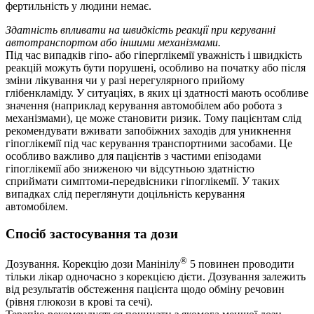
фертильність у людини немає.
Здатність впливати на швидкість реакції при керуванні
автотранспортом або іншими механізмами.
Під час випадків гіпо- або гіперглікемії уважність і швидкість
реакцій можуть бути порушені, особливо на початку або після
зміни лікування чи у разі нерегулярного прийому
глібенкламіду. У ситуаціях, в яких ці здатності мають особливе
значення (наприклад керування автомобілем або робота з
механізмами), це може становити ризик. Тому пацієнтам слід
рекомендувати вживати запобіжних заходів для уникнення
гіпоглікемії під час керування транспортними засобами. Це
особливо важливо для пацієнтів з частими епізодами
гіпоглікемії або зниженою чи відсутньою здатністю
сприймати симптоми-передвісники гіпоглікемії. У таких
випадках слід переглянути доцільність керування
автомобілем.
Спосіб застосування та дози
®
Дозування. Корекцію дози Манінілу
5 повинен проводити
тільки лікар одночасно з корекцією дієти. Дозування залежить
від результатів обстеження пацієнта щодо обміну речовин
(рівня глюкози в крові та сечі).