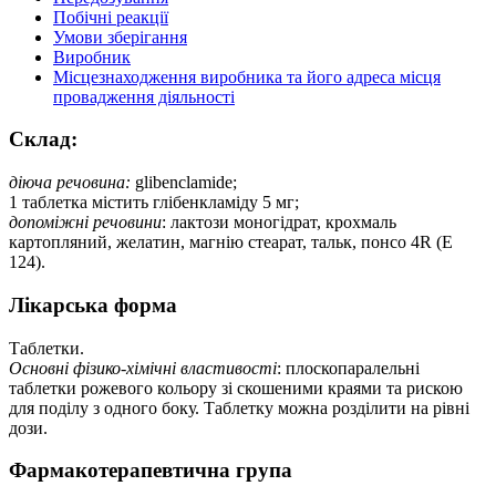
Побічні реакції
Умови зберігання
Виробник
Місцезнаходження виробника та його адреса місця
провадження діяльності
Склад:
діюча речовина:
glibenclamide;
1 таблетка містить глібенкламіду 5 мг;
допоміжні речовини
: лактози моногідрат, крохмаль
картопляний, желатин, магнію стеарат, тальк, понсо 4R (Е
124).
Лікарська форма
Таблетки.
Основні фізико-хімічні властивості
: плоскопаралельні
таблетки рожевого кольору зі скошеними краями та рискою
для поділу з одного боку. Таблетку можна розділити на рівні
дози.
Фармакотерапевтична група