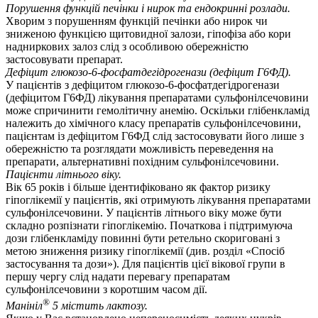
Порушення функцій печінки і нирок та ендокринні розлади.
Хворим з порушенням функцій печінки або нирок чи
зниженою функцією щитовидної залози, гіпофіза або кори
надниркових залоз слід з особливою обережністю
застосовувати препарат.
Дефіцит глюкозо-6-фосфатдегідрогенази (дефіцит Г6ФД).
У пацієнтів з дефіцитом глюкозо-6-фосфатдегідрогенази
(дефіцитом Г6ФД) лікування препаратами сульфонілсечовини
може спричинити гемолітичну анемію. Оскільки глібенкламід
належить до хімічного класу препаратів сульфонілсечовини,
пацієнтам із дефіцитом Г6ФД слід застосовувати його лише з
обережністю та розглядати можливість переведення на
препарати, альтернативні похідним сульфонілсечовини.
Пацієнти літнього віку.
Вік 65 років і більше ідентифіковано як фактор ризику
гіпоглікемії у пацієнтів, які отримують лікування препаратами
сульфонілсечовини. У пацієнтів літнього віку може бути
складно розпізнати гіпоглікемію. Початкова і підтримуюча
дози глібенкламіду повинні бути ретельно скориговані з
метою зниження ризику гіпоглікемії (див. розділ «Спосіб
застосування та дози»). Для пацієнтів цієї вікової групи в
першу чергу слід надати перевагу препаратам
сульфонілсечовини з коротшим часом дії.
®
Манініл
5 містить лактозу.