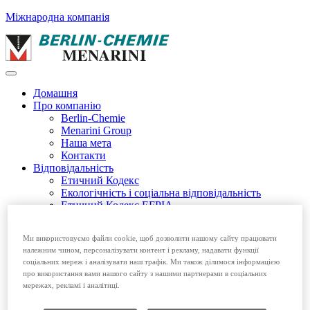
Міжнародна компанія
Домашня
Про компанію
Berlin-Chemie
Menarini Group
Наша мета
Контакти
Відповідальність
Етичний Кодекс
Екологічність і соціальна відповідальність
Етичний Кодекс EFPIA
Продукція
Безрецептурні препарати
Ми використовуємо файли cookie, щоб дозволити нашому сайту працювати
Рецептурні препарати
належним чином, персоналізувати контент і рекламу, надавати функції
Вакансії
соціальних мереж і аналізувати наш трафік. Ми також ділимося інформацією
про використання вами нашого сайту з нашими партнерами в соціальних
Домашня
мережах, рекламі і аналітиці.
Про компанію
Відповідальність