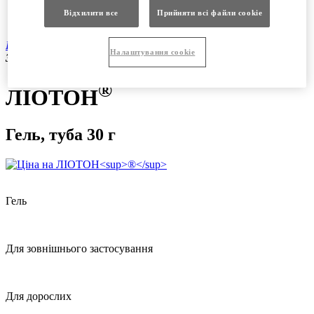
Продукція
Відхилити все
Прийняти всі файли сookie
Вакансії
®
Продукція
|
Безрецептурні препарати
|
ЛІОТОН
гель, туба
Налаштування cookie
30 г
®
ЛІОТОН
Гель, туба 30 г
Гель
Для зовнішнього застосування
Для дорослих