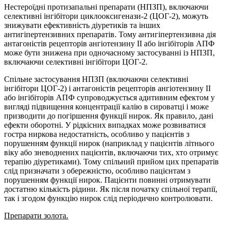
Нестероїдні протизапальні препарати (НПЗП), включаючи
селективні інгібітори циклооксигенази-2 (ЦОГ-2), можуть
знижувати ефективність діуретиків та інших
антигіпертензивних препаратів. Тому антигіпертензивна дія
антагоністів рецепторів ангіотензину II або інгібіторів АПФ
може бути знижена при одночасному застосуванні із НПЗП,
включаючи селективні інгібітори ЦОГ-2.
Спільне застосування НПЗП (включаючи селективні
інгібітори ЦОГ-2) і антагоністів рецепторів ангіотензину II
або інгібіторів АПФ супроводжується адитивним ефектом у
вигляді підвищення концентрації калію в сироватці і може
призводити до погіршення функції нирок. Як правило, дані
ефекти оборотні. У рідкісних випадках може розвиватися
гостра ниркова недостатність, особливо у пацієнтів з
порушенням функції нирок (наприклад у пацієнтів літнього
віку або зневоднених пацієнтів, включаючи тих, хто отримує
терапію діуретиками). Тому спільний прийом цих препаратів
слід призначати з обережністю, особливо пацієнтам з
порушенням функції нирок. Пацієнти повинні отримувати
достатню кількість рідини. Як після початку спільної терапії,
так і згодом функцію нирок слід періодично контролювати.
Препарати золота.