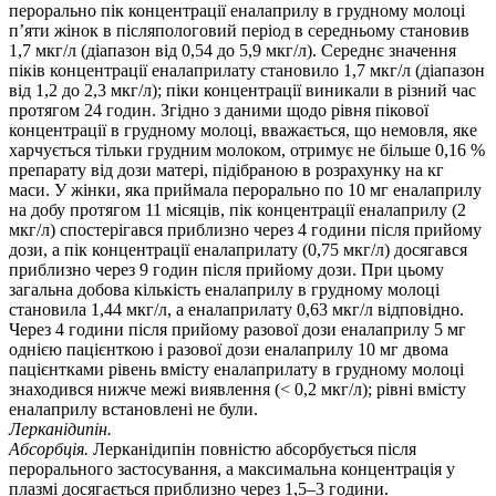
перорально пік концентрації еналаприлу в грудному молоці
п’яти жінок в післяпологовий період в середньому становив
1,7 мкг/л (діапазон від 0,54 до 5,9 мкг/л). Середнє значення
піків концентрації еналаприлату становило 1,7 мкг/л (діапазон
від 1,2 до 2,3 мкг/л); піки концентрації виникали в різний час
протягом 24 годин. Згідно з даними щодо рівня пікової
концентрації в грудному молоці, вважається, що немовля, яке
харчується тільки грудним молоком, отримує не більше 0,16 %
препарату від дози матері, підібраною в розрахунку на кг
маси. У жінки, яка приймала перорально по 10 мг еналаприлу
на добу протягом 11 місяців, пік концентрації еналаприлу (2
мкг/л) спостерігався приблизно через 4 години після прийому
дози, а пік концентрації еналаприлату (0,75 мкг/л) досягався
приблизно через 9 годин після прийому дози. При цьому
загальна добова кількість еналаприлу в грудному молоці
становила 1,44 мкг/л, а еналаприлату 0,63 мкг/л відповідно.
Через 4 години після прийому разової дози еналаприлу 5 мг
однією пацієнткою і разової дози еналаприлу 10 мг двома
пацієнтками рівень вмісту еналаприлату в грудному молоці
знаходився нижче межі виявлення (< 0,2 мкг/л); рівні вмісту
еналаприлу встановлені не були.
Лерканідипін.
Абсорбція.
Лерканідипін повністю абсорбується після
перорального застосування, а максимальна концентрація у
плазмі досягається приблизно через 1,5–3 години.