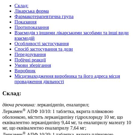
Склад:
Лікарська форма
Фармакотерапевтична група
Показання
Протипоказання
Взаємодія з іншими лікарськими засобами та інші види
взаємодій
Особливості застосування
Спосіб застосування та дози
Передозування
Побічні реакції
Умови зберігання
Виробник
Місцезнаходження виробника та його адреса місця
провадження діяльності
Склад:
діюча речовина:
лерканідипін, еналаприл;
®
Леркамен
АПФ 10/10: 1 таблетка, вкрита плівковою
оболонкою, містить лерканідипіну гідрохлориду 10 мг, що
еквівалентно лерканідипіну 9,44 мг, та еналаприлу малеату 10
мг, що еквівалентно еналаприлу 7,64 мг;
®
Леркамен
АПФ 10/20: 1 таблетка, вкрита плівковою