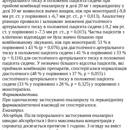
артеріального тиску в положенні пацієнта сидячи при
прийомі комбінації еналаприлу в дозі 20 мг і лерканідипіну у
дозі 10 мг виявилося значно вищим, ніж при монотерапії (-9,8
мм рт. ст. у порівнянні з -6,7 мм рт. ст., p = 0,013). Аналогічну
різницю проявило і залишкове зниження діастолічного
артеріального тиску в положенні пацієнта сидячи (-9,2 мм рт.
ст. у порівнянні з -7,5 мм рт. ст., p = 0,015). Частка пацієнтів з
клінічною відповіддю не була значно більшою при
комбінованому лікуванні, ніж при монотерапії: 53 % в
порівнянні з 43 % (p = 0,076) для діастолічного артеріального
тиску в положенні пацієнта сидячи і 41 % в порівнянні з 33 %
(p = 0,116) для систолічного артеріального тиску в положенні
пацієнта сидячи. У незначно більшого відсотка пацієнтів, які
приймали комбінацію препаратів, спостерігалася нормалізація
діастолічного (48 % у порівнянні з 37 %, p = 0,055) і
систолічного артеріального тиску в положенні пацієнта
сидячи (33 % у порівнянні з 28 %, p = 0,325) у порівнянні з
монотерапією.
Фармакокінетика.
При одночасному застосуванні еналаприлу та лерканідипіну
фармакокінетичної взаємодії не спостерігалося.
Еналаприл.
Абсорбція.
Після перорального застосування еналаприл
швидко абсорбується і його максимальна концентрація у
сироватці досягається протягом 1 години. З огляду на вміст