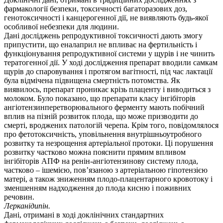
фармакології безпеки, токсичності багаторазових доз,
генотоксичності і канцерогенної дії, не виявляють будь-якої
особливої небезпеки для людини.
Дані досліджень репродуктивної токсичності дають змогу
припустити, що еналаприл не впливає на фертильність і
функціонування репродуктивної системи у щурів і не чинить
тератогенної дії. У ході дослідження препарат вводили самкам
щурів до спаровування і протягом вагітності, під час лактації
була відмічена підвищена смертність потомства. Як
виявилось, препарат проникає крізь плаценту і виводиться з
молоком. Було показано, що препарати класу інгібіторів
ангіотензинперетворювального ферменту мають побічний
вплив на пізній розвиток плода, що може призводити до
смерті, вроджених патологій черепа. Крім того, повідомлялося
про фетотоксичність, уповільнення внутрішньоутробного
розвитку та незрощення артеріальної протоки. Ці порушення
розвитку частково можна пояснити прямим впливом
інгібіторів АПФ на ренін-ангіотензинову систему плода,
частково – ішемією, пов’язаною з артеріальною гіпотензією
матері, а також зниженням плодо-плацентарного кровотоку і
зменшенням надходження до плода кисню і поживних
речовин.
Лерканідипін.
Дані, отримані в ході доклінічних стандартних