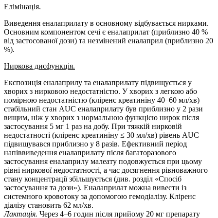
Елімінація.
Виведення еналаприлату в основному відбувається нирками.
Основним компонентом сечі є еналаприлат (приблизно 40 %
від застосованої дози) та незмінений еналаприл (приблизно 20
%).
Ниркова дисфункція.
Експозиція еналаприлу та еналаприлату підвищується у
хворих з нирковою недостатністю. У хворих з легкою або
помірною недостатністю (кліренс креатиніну 40–60 мл/хв)
стабільний стан AUC еналаприлату був приблизно у 2 рази
вищим, ніж у хворих з нормальною функцією нирок після
застосування 5 мг 1 раз на добу. При тяжкій нирковій
недостатності (кліренс креатиніну ≤ 30 мл/хв) рівень AUC
підвищувався приблизно у 8 разів. Ефективний період
напіввиведення еналаприлату після багаторазового
застосування еналаприлу малеату подовжується при цьому
рівні ниркової недостатності, а час досягнення рівноважного
стану концентрації збільшується (див. розділ «Спосіб
застосування та дози»). Еналаприлат можна вивести із
системного кровотоку за допомогою гемодіалізу. Кліренс
діалізу становить 62 мл/хв.
Лактація.
Через 4–6 годин після прийому 20 мг препарату