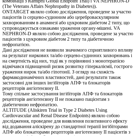
комбінації з Ramipril Global Endpoint Trial) і VA NEPHRON-D
(The Veterans Affairs Nephropathy in Diabetes)).
ONTARGET являло собою дослідження, проведене за участю
пацієнтів із серцево-судинним або цереброваскулярним
захворюванням в анамнезі або цукровим діабетом 2 типу, що
супроводжується ознаками ураження органу-мішені. VA
NEPHRON-D являло собою дослідження, проведене за участю
пацієнтів з цукровим діабетом 2 типу та діабетичною
нефропатією.
Дані дослідження не виявили значимого сприятливого впливу
на результат ниркових та/або серцево-судинних захворювань і
на смертність від них, тоді як у порівнянні з монотерапією
відмічався підвищений ризик розвитку гіперкаліємії, гострого
ураження нирок та/або гіпотонії. З огляду на схожість
фармакодинамічних властивостей, дані результати також
застосовні для інших інгібіторів АПФ та блокаторів
рецепторів ангіотензину II.
Тому спільне застосування інгібіторів АПФ та блокаторів
рецепторів ангіотензину II не показано пацієнтам з
діабетичною нефропатією.
ALTITUDE (Aliskiren Trial in Type 2 Diabetes Using
Cardiovascular and Renal Disease Endpoints) являло собою
дослідження, проведене для виявлення позитивного ефекту
від додавання аліскірену до стандартної терапії інгібіторами
АПФ або блокаторами рецепторів ангіотензину II пацієнтів з