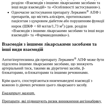
розділи «Взаємодія з іншими лікарськими засобами та
інші види взаємодій» та «Особливості застосування»).
®
Одночасне застосування препарату Леркамен
АПФ і
препаратів, що містять аліскірен, протипоказано
пацієнтам з цукровим діабетом або порушенням функції
2
нирок (ШКФ < 60 мл/хв/1,73 м
) (див. розділи
«Взаємодія з іншими лікарськими засобами та інші види
взаємодій» та «Фармакодинаміка»).
Взаємодія з іншими лікарськими засобами та
інші види взаємодій
®
Антигіпертензивна дія препарату Леркамен
АПФ може бути
підсилена іншими лікарськими засобами, що знижують
артеріальний тиск, такими як діуретичні засоби, β-
блокаторами, α-блокаторами та іншими речовинами.
Крім цього, спостерігаються нижченаведені взаємодії з
кожною із діючих речовин цього лікарського засобу.
Еналаприлу малеа
т.
Препарати, які підвищують ризик виникнення ангіонабряку.