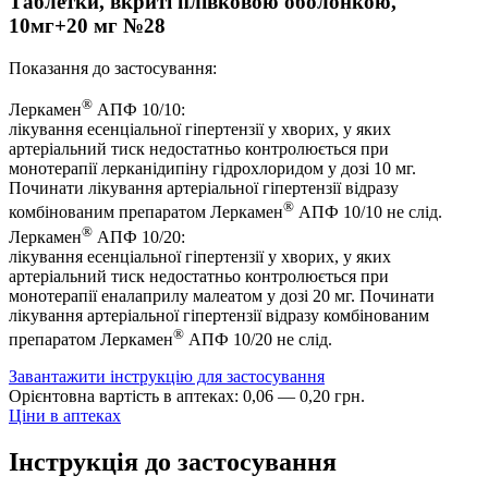
Таблетки, вкриті плівковою оболонкою,
10мг+20 мг №28
Показання до застосування:
®
Леркамен
АПФ 10/10:
лікування есенціальної гіпертензії у хворих, у яких
артеріальний тиск недостатньо контролюється при
монотерапії лерканідипіну гідрохлоридом у дозі 10 мг.
Починати лікування артеріальної гіпертензії відразу
®
комбінованим препаратом Леркамен
АПФ 10/10 не слід.
®
Леркамен
АПФ 10/20:
лікування есенціальної гіпертензії у хворих, у яких
артеріальний тиск недостатньо контролюється при
монотерапії еналаприлу малеатом у дозі 20 мг. Починати
лікування артеріальної гіпертензії відразу комбінованим
®
препаратом Леркамен
АПФ 10/20 не слід.
Завантажити інструкцію для застосування
Орієнтовна вартість в аптеках:
0
,
06
—
0
,
20
грн.
Ціни в аптеках
Інструкція до застосування