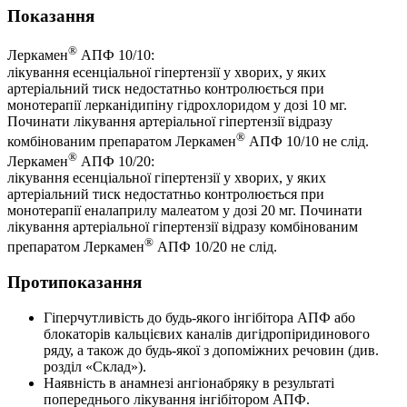
Показання
®
Леркамен
АПФ 10/10:
лікування есенціальної гіпертензії у хворих, у яких
артеріальний тиск недостатньо контролюється при
монотерапії лерканідипіну гідрохлоридом у дозі 10 мг.
Починати лікування артеріальної гіпертензії відразу
®
комбінованим препаратом Леркамен
АПФ 10/10 не слід.
®
Леркамен
АПФ 10/20:
лікування есенціальної гіпертензії у хворих, у яких
артеріальний тиск недостатньо контролюється при
монотерапії еналаприлу малеатом у дозі 20 мг. Починати
лікування артеріальної гіпертензії відразу комбінованим
®
препаратом Леркамен
АПФ 10/20 не слід.
Протипоказання
Гіперчутливість до будь-якого інгібітора АПФ або
блокаторів кальцієвих каналів дигідропіридинового
ряду, а також до будь-якої з допоміжних речовин (див.
розділ «Склад»).
Наявність в анамнезі ангіонабряку в результаті
попереднього лікування інгібітором АПФ.