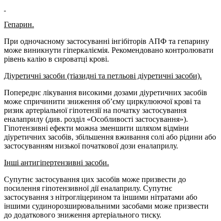
Гепарин.
При одночасному застосуванні інгібіторів АПФ та гепарину
може виникнути гіперкаліємія. Рекомендовано контролювати
рівень калію в сироватці крові.
Діуретичні засоби (тіазидні та петльові діуретичні засоби).
Попереднє лікування високими дозами діуретичних засобів
може спричинити зниження об’єму циркулюючої крові та
ризик артеріальної гіпотензії на початку застосування
еналаприлу (див. розділ «Особливості застосування»).
Гіпотензивні ефекти можна зменшити шляхом відміни
діуретичних засобів, збільшення вживання солі або рідини або
застосуванням низької початкової дози еналаприлу.
І
нші антигіпертензивні засоби.
Супутнє застосування цих засобів може призвести до
посилення гіпотензивної дії еналаприлу. Супутнє
застосування з нітрогліцерином та іншими нітратами або
іншими судинорозширювальними засобами може призвести
до додаткового зниження артеріального тиску.