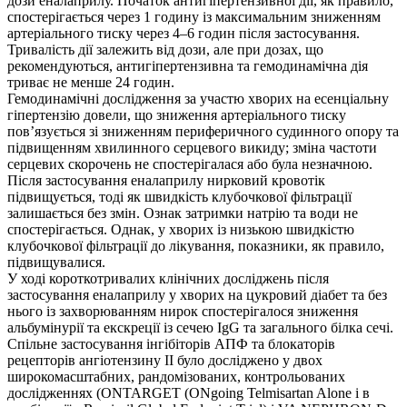
дози еналаприлу. Початок антигіпертензивної дії, як правило,
спостерігається через 1 годину із максимальним зниженням
артеріального тиску через 4–6 годин після застосування.
Тривалість дії залежить від дози, але при дозах, що
рекомендуються, антигіпертензивна та гемодинамічна дія
триває не менше 24 годин.
Гемодинамічні дослідження за участю хворих на есенціальну
гіпертензію довели, що зниження артеріального тиску
пов’язується зі зниженням периферичного судинного опору та
підвищенням хвилинного серцевого викиду; зміна частоти
серцевих скорочень не спостерігалася або була незначною.
Після застосування еналаприлу нирковий кровотік
підвищується, тоді як швидкість клубочкової фільтрації
залишається без змін. Ознак затримки натрію та води не
спостерігається. Однак, у хворих із низькою швидкістю
клубочкової фільтрації до лікування, показники, як правило,
підвищувалися.
У ході короткотривалих клінічних досліджень після
застосування еналаприлу у хворих на цукровий діабет та без
нього із захворюванням нирок спостерігалося зниження
альбумінурії та екскреції із сечею IgG та загального білка сечі.
Спільне застосування інгібіторів АПФ та блокаторів
рецепторів ангіотензину II було досліджено у двох
широкомасштабних, рандомізованих, контрольованих
дослідженнях (ONTARGET (ONgoing Telmisartan Alone і в