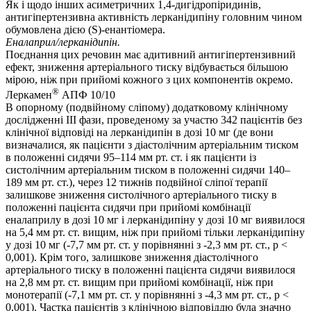
Як і щодо інших асиметричних 1,4-дигідропіридинів,
антигіпертензивна активність лерканідипіну головним чином
обумовлена дією (S)-енантіомера.
Еналаприл/лерканідипін.
Поєднання цих речовин має адитивний антигіпертензивний
ефект, зниження артеріального тиску відбувається більшою
мірою, ніж при прийомі кожного з цих компонентів окремо.
®
Леркамен
АПФ 10/10
В опорному (подвійному сліпому) додатковому клінічному
дослідженні III фази, проведеному за участю 342 пацієнтів без
клінічної відповіді на лерканідипін в дозі 10 мг (де вони
визначалися, як пацієнти з діастолічним артеріальним тиском
в положенні сидячи 95–114 мм рт. ст. і як пацієнти із
систолічним артеріальним тиском в положенні сидячи 140–
189 мм рт. ст.), через 12 тижнів подвійної сліпої терапії
залишкове зниження систолічного артеріального тиску в
положенні пацієнта сидячи при прийомі комбінації
еналаприлу в дозі 10 мг і лерканідипіну у дозі 10 мг виявилося
на 5,4 мм рт. ст. вищим, ніж при прийомі тільки лерканідипіну
у дозі 10 мг (-7,7 мм рт. ст. у порівнянні з -2,3 мм рт. ст., p <
0,001). Крім того, залишкове зниження діастолічного
артеріального тиску в положенні пацієнта сидячи виявилося
на 2,8 мм рт. ст. вищим при прийомі комбінації, ніж при
монотерапії (-7,1 мм рт. ст. у порівнянні з -4,3 мм рт. ст., p <
0,001). Частка пацієнтів з клінічною відповіддю була значно