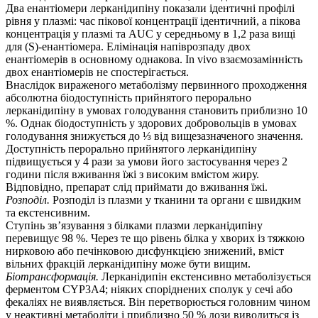
Два енантіомери лерканідипіну показали ідентичні профілі
рівня у плазмі: час пікової концентрації ідентичний, а пікова
концентрація у плазмі та AUC у середньому в 1,2 раза вищі
для (S)-енантіомера. Елімінація напіврозпаду двох
енантіомерів в основному однакова. In vivo взаємозамінність
двох енантіомерів не спостерігається.
Внаслідок вираженого метаболізму первинного проходження
абсолютна біодоступність прийнятого перорально
лерканідипіну в умовах голодування становить приблизно 10
%. Однак біодоступність у здорових добровольців в умовах
голодування знижується до ⅓ від вищезазначеного значення.
Доступність перорально прийнятого лерканідипіну
підвищується у 4 рази за умови його застосування через 2
години після вживання їжі з високим вмістом жиру.
Відповідно, препарат слід приймати до вживання їжі.
Розподіл.
Розподіл із плазми у тканини та органи є швидким
та екстенсивним.
Ступінь зв’язування з білками плазми лерканідипіну
перевищує 98 %. Через те що рівень білка у хворих із тяжкою
нирковою або печінковою дисфункцією знижений, вміст
вільних фракцій лерканідипіну може бути вищим.
Біотрансформація.
Лерканідипін екстенсивно метаболізується
ферментом CYP3A4; ніяких споріднених сполук у сечі або
фекаліях не виявляється. Він перетворюється головним чином
у неактивні метаболіти і приблизно 50 % дози виводиться із