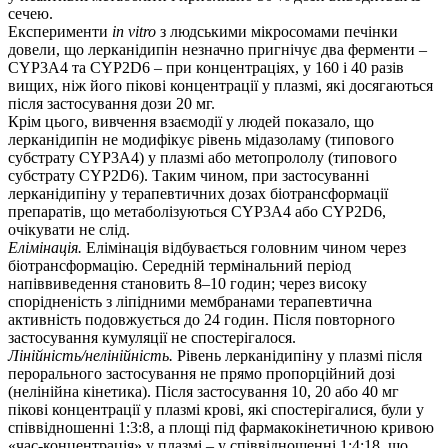
сечею.
Експерименти
in vitro
з людськими мікросомами печінки
довели, що лерканідипін незначно пригнічує два ферменти –
CYP3A4 та CYP2D6 – при концентраціях, у 160 і 40 разів
вищих, ніж його пікові концентрації у плазмі, які досягаються
після застосування дози 20 мг.
Крім цього, вивчення взаємодії у людей показало, що
лерканідипін не модифікує рівень мідазоламу (типового
субстрату CYP3A4) у плазмі або метопрололу (типового
субстрату CYP2D6). Таким чином, при застосуванні
лерканідипіну у терапевтичних дозах біотрансформації
препаратів, що метаболізуються CYP3A4 або CYP2D6,
очікувати не слід.
Елімінація.
Елімінація відбувається головним чином через
біотрансформацію. Середній термінальний період
напіввиведення становить 8–10 годин; через високу
спорідненість з ліпідними мембранами терапевтична
активність подовжується до 24 годин. Після повторного
застосування кумуляції не спостерігалося.
Лінійність/нелінійність.
Рівень лерканідипіну у плазмі після
перорального застосування не прямо пропорційний дозі
(нелінійна кінетика). Після застосування 10, 20 або 40 мг
пікові концентрації у плазмі крові, які спостерігалися, були у
співвідношенні 1:3:8, а площі під фармакокінетичною кривою
«час-концентрація» у плазмі – у співвідношенні 1:4:18, що