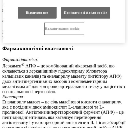
®
Леркамен
АПФ 10/20: жовті, круглі, двоопуклі таблетки,
вкриті плівковою оболонкою.
Відхилити все
Прийняти всі файли сookie
Фармакотерапевтична група
Налаштування cookie
Iнгібітори АПФ та блокатори кальцієвих каналів: еналаприл
та лерканідипін. Код АТX С09В В02.
Фармакологічні властивості
Фармакодинаміка.
®
Леркамен
АПФ – це комбінований лікарський засіб, що
складається з лерканідипіну гідрохлориду (блокатора
кальцієвих каналів) та еналаприлу малеату (інгібітору АПФ),
двох антигіпертензивних засобів з комплементарним
механізмом дії для контролю артеріального тиску у пацієнтів з
есенціальною гіпертензією.
Еналаприл.
Еналаприлу малеат – це сіль малеїнової кислоти еналаприлу,
яка є похідним двох амінокислот L-аланінової та L-
пролінової. Ангіотензинперетворюючий фермент (АПФ) – це
пептидилдипептидаза, яка каталізує перетворення
ангіотензину І у вазопресорний ангіотензин ІІ. Після абсорбції
еналаприл гідролізується до еналаприлату, який інгібує АПФ.