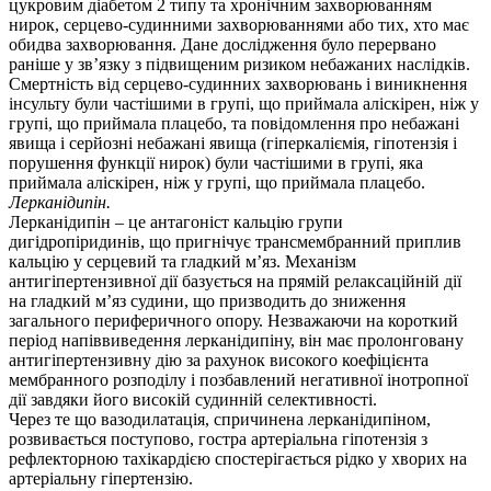
цукровим діабетом 2 типу та хронічним захворюванням
нирок, серцево-судинними захворюваннями або тих, хто має
обидва захворювання. Дане дослідження було перервано
раніше у зв’язку з підвищеним ризиком небажаних наслідків.
Смертність від серцево-судинних захворювань і виникнення
інсульту були частішими в групі, що приймала аліскірен, ніж у
групі, що приймала плацебо, та повідомлення про небажані
явища і серйозні небажані явища (гіперкаліємія, гіпотензія і
порушення функції нирок) були частішими в групі, яка
приймала аліскірен, ніж у групі, що приймала плацебо.
Лерканідипін.
Лерканідипін – це антагоніст кальцію групи
дигідропіридинів, що пригнічує трансмембранний приплив
кальцію у серцевий та гладкий м’яз. Механізм
антигіпертензивної дії базується на прямій релаксаційній дії
на гладкий м’яз судини, що призводить до зниження
загального периферичного опору. Незважаючи на короткий
період напіввиведення лерканідипіну, він має пролонговану
антигіпертензивну дію за рахунок високого коефіцієнта
мембранного розподілу і позбавлений негативної інотропної
дії завдяки його високій судинній селективності.
Через те що вазодилатація, спричинена лерканідипіном,
розвивається поступово, гостра артеріальна гіпотензія з
рефлекторною тахікардією спостерігається рідко у хворих на
артеріальну гіпертензію.