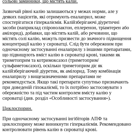
сольові замінники, що містять калій.
Зазвичай рівні калію залишаються у межах норми, але у
деяких пацієнтів, які отримують еналаприл, може
спостерігатися гіперкаліємія. Калійзберігаючі діуретичні
засоби (наприклад спіронолактон, еплеренон, тріамтерен або
амілорид), добавки, що містять калій, або речовини, що
містять солі калію, можуть призвести до значного підвищення
концентрації калію у сироватці. Слід бути обережним при
одночасному застосуванні еналаприлу з іншими препаратами,
що підвищують вміст калію в сироватці крові, такими як
триметоприм та котримоксазол (триметоприм/
сульфаметоксазол), оскільки триметоприм діє як
калійзберігаючий діуретик, як амілорид. Тому комбінація
еналаприлу з вищезазначеними препаратами не
рекомендується. Якщо такі препарати супутньо призначають
при доведеній гіпокаліємії, то їх потрібно застосовувати з
обережністю та під частим контролем вмісту калію у
сироватці (див. розділ «Особливості застосування»).
Циклоспорин.
При одночасному застосуванні інгібіторів АПФ та
циклоспорину може виникнути гіперкаліємія. Рекомендовано
контролювати рівень калію в сироватці крові.