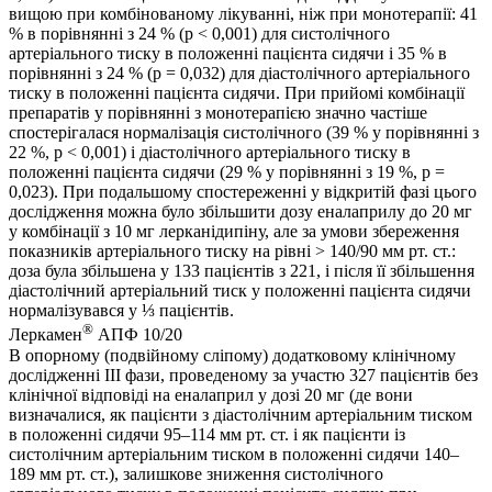
вищою при комбінованому лікуванні, ніж при монотерапії: 41
% в порівнянні з 24 % (p < 0,001) для систолічного
артеріального тиску в положенні пацієнта сидячи і 35 % в
порівнянні з 24 % (p = 0,032) для діастолічного артеріального
тиску в положенні пацієнта сидячи. При прийомі комбінації
препаратів у порівнянні з монотерапією значно частіше
спостерігалася нормалізація систолічного (39 % у порівнянні з
22 %, p < 0,001) і діастолічного артеріального тиску в
положенні пацієнта сидячи (29 % у порівнянні з 19 %, p =
0,023). При подальшому спостереженні у відкритій фазі цього
дослідження можна було збільшити дозу еналаприлу до 20 мг
у комбінації з 10 мг лерканідипіну, але за умови збереження
показників артеріального тиску на рівні > 140/90 мм рт. ст.:
доза була збільшена у 133 пацієнтів з 221, і після її збільшення
діастолічний артеріальний тиск у положенні пацієнта сидячи
нормалізувався у ⅓ пацієнтів.
®
Леркамен
АПФ 10/20
В опорному (подвійному сліпому) додатковому клінічному
дослідженні III фази, проведеному за участю 327 пацієнтів без
клінічної відповіді на еналаприл у дозі 20 мг (де вони
визначалися, як пацієнти з діастолічним артеріальним тиском
в положенні сидячи 95–114 мм рт. ст. і як пацієнти із
систолічним артеріальним тиском в положенні сидячи 140–
189 мм рт. ст.), залишкове зниження систолічного