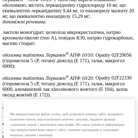
оболонкою, містить лерканідипіну гідрохлориду 10 мг, що
еквівалентно лерканідипіну 9,44 мг, та еналаприлу малеату 20
мг, що еквівалентно еналаприлу 15,29 мг;
допоміжні речовини:
лактози моногідрат, целюлоза мікрокристалічна, натрію
крохмальгліколят (тип А), повідон К30, натрію гідрокарбонат,
магнію стеарат;
®
оболонка таблетки Леркамен
АПФ 10/10:
Opadry 02F29056
(гіпромелоза 5 сР, титану діоксид (Е 171), тальк, макрогол
6000);
®
оболонка таблетки Леркамен
АПФ 10/20:
Opadry 02F22330
(гіпромелоза 5 сР, титану діоксид (Е 171), тальк, макрогол
6000, алюмінієвий лак хінолінового жовтого (Е 104), заліза
оксид жовтий (Е 172)).
Лікарська форма
Ми використовуємо файли cookie, щоб дозволити нашому сайту працювати
Таблетки, вкриті плівковою оболонкою.
належним чином, персоналізувати контент і рекламу, надавати функції
Основні фізико-хімічні властивості:
соціальних мереж і аналізувати наш трафік. Ми також ділимося інформацією
®
про використання вами нашого сайту з нашими партнерами в соціальних
Леркамен
АПФ 10/10: білі, круглі, двоопуклі таблетки,
мережах, рекламі і аналітиці.
вкриті плівковою оболонкою;