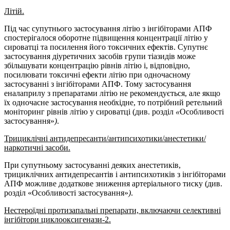
Літій.
Під час супутнього застосування літію з інгібіторами АПФ
спостерігалося оборотне підвищення концентрації літію у
сироватці та посилення його токсичних ефектів. Супутнє
застосування діуретичних засобів групи тіазидів може
збільшувати концентрацію рівнів літію і, відповідно,
посилювати токсичні ефекти літію при одночасному
застосуванні з інгібіторами АПФ. Тому застосування
еналаприлу з препаратами літію не рекомендується, але якщо
їх одночасне застосування необхідне, то потрібний ретельний
моніторинг рівнів літію у сироватці (див. розділ
«
Особливості
застосування»
)
.
Трициклічні антидепресанти/антипсихотики/анестетики/
наркотичні засоби.
При супутньому застосуванні деяких анестетиків,
трициклічних антидепресантів і антипсихотиків з інгібіторами
АПФ можливе додаткове зниження артеріального тиску (див.
розділ
«Особливості застосування»
)
.
Нестероїдні протизапальні препарати, включаючи селективні
інгібітори циклооксигенази-2.