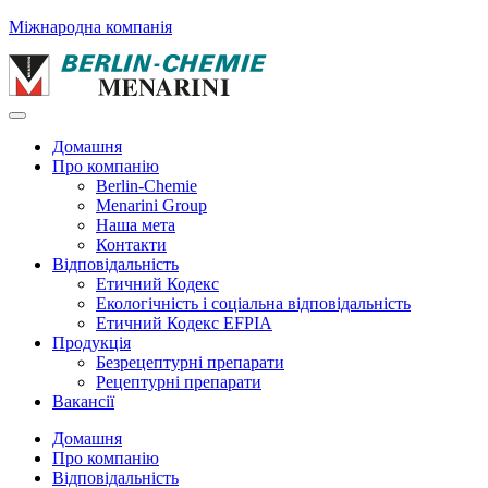
Міжнародна компанія
Домашня
Про компанію
Berlin-Chemie
Menarini Group
Наша мета
Контакти
Відповідальність
Етичний Кодекс
Екологічність і соціальна відповідальність
Етичний Кодекс EFPIA
Продукція
Безрецептурні препарати
Рецептурні препарати
Вакансії
Домашня
Про компанію
Відповідальність