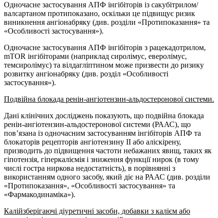
Одночасне застосування АПФ інгібіторів із сакубітрилом/
валсартаном протипоказано, оскільки це підвищує ризик
виникнення ангіонабряку (див. розділи «Протипоказання» та
«Особливості застосування»).
Одночасне застосування АПФ інгібіторів з рацекадотрилом,
mTOR інгібіторами (наприклад сиролімус, еверолімус,
темсиролімус) та вілдагліптином може призвести до ризику
розвитку ангіонабряку (див. розділ «Особливості
застосування»).
Подвійна блокада ренін-ангіотензин-альдостеронової системи.
Дані клінічних досліджень показують, що подвійна блокада
ренін-ангіотензин-альдостеронової системи (РААС), що
пов’язана із одночасним застосуванням інгібіторів АПФ та
блокаторів рецепторів ангіотензину II або аліскірену,
призводить до підвищення частоти небажаних явищ, таких як
гіпотензія, гіперкаліємія і зниження функції нирок (в тому
числі гостра ниркова недостатність), в порівнянні з
використанням одного засобу, який діє на РААС (див. розділи
«Протипоказання», «Особливості застосування» та
«Фармакодинаміка»).
Калійзберігаючі діуретичні засоби, добавки з калієм або