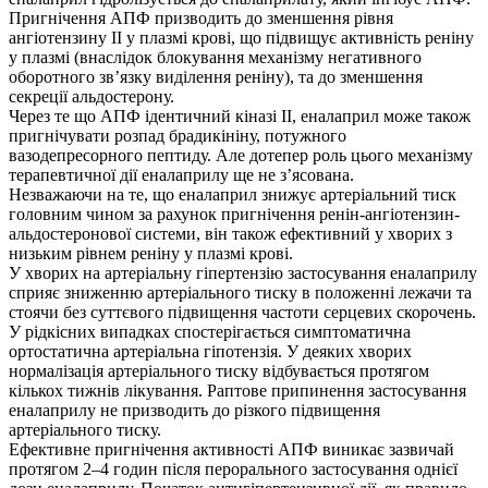
Пригнічення АПФ призводить до зменшення рівня
ангіотензину ІІ у плазмі крові, що підвищує активність реніну
у плазмі (внаслідок блокування механізму негативного
оборотного зв’язку виділення реніну), та до зменшення
секреції альдостерону.
Через те що АПФ ідентичний кіназі ІІ, еналаприл може також
пригнічувати розпад брадикініну, потужного
вазодепресорного пептиду. Але дотепер роль цього механізму
терапевтичної дії еналаприлу ще не з’ясована.
Незважаючи на те, що еналаприл знижує артеріальний тиск
головним чином за рахунок пригнічення ренін-ангіотензин-
альдостеронової системи, він також ефективний у хворих з
низьким рівнем реніну у плазмі крові.
У хворих на артеріальну гіпертензію застосування еналаприлу
сприяє зниженню артеріального тиску в положенні лежачи та
стоячи без суттєвого підвищення частоти серцевих скорочень.
У рідкісних випадках спостерігається симптоматична
ортостатична артеріальна гіпотензія. У деяких хворих
нормалізація артеріального тиску відбувається протягом
кількох тижнів лікування. Раптове припинення застосування
еналаприлу не призводить до різкого підвищення
артеріального тиску.
Ефективне пригнічення активності АПФ виникає зазвичай
протягом 2–4 годин після перорального застосування однієї