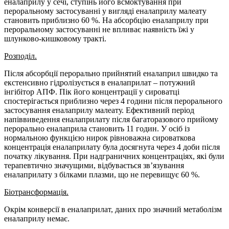
еналаприлу у сечі, ступінь його всмоктування при
пероральному застосуванні у вигляді еналаприлу малеату
становить приблизно 60 %. На абсорбцію еналаприлу при
пероральному застосуванні не впливає наявність їжі у
шлунково-кишковому тракті.
Розподіл.
Після абсорбції перорально прийнятий еналаприл швидко та
екстенсивно гідролізується в еналаприлат – потужний
інгібітор АПФ. Пік його концентрації у сироватці
спостерігається приблизно через 4 години після перорального
застосування еналаприлу малеату. Ефективний період
напіввиведення еналаприлату після багаторазового прийому
перорально еналаприла становить 11 годин. У осіб із
нормальною функцією нирок рівноважна сироваткова
концентрація еналаприлату була досягнута через 4 доби після
початку лікування. При надграничних концентраціях, які були
терапевтично значущими, відбувається зв’язування
еналаприлату з білками плазми, що не перевищує 60 %.
Біотрансформація.
Окрім конверсії в еналаприлат, даних про значний метаболізм
еналаприлу немає.