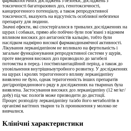
фармакологічних досліджень з безпеки, досліджень з
токсичності багаторазових доз, генотоксичності,
канцерогенного потенціалу, а також репродуктивної
токсичності, вказують на відсутність особливої небезпеки
препарату для людини.
Значні ефекти, які спостерігалися в тривалих дослідженнях на
щурах і собаках, прямо або побічно були пов’язані з відомим
впливом високих доз антагоністів кальцію, тобто були
наслідком надмірно високої фармакодинамічної активності.
Лікування лерканідипіном не впливало на фертильність і
загальне функціонування репродуктивної системи у щурів,
проте введення високих доз призводило до загибелі
потомства в перед- і постімплантаційний період, а також до
уповільнення внутрішньоутробного розвитку. У дослідженнях
на щурах і кролях тератогенного впливу лерканідипіну
виявлено не було, однак тератогенність інших препаратів
дигідропіридинового ряду в дослідженнях на тваринах була
виявлена. Застосування високих доз лерканідипіну (12 мг/кг/
добу) під час пологів може призводити до дистоції.
Процес розподілу лерканідипіну та/або його метаболітів в
організмі вагітних тварин та їх проникнення у молоко не
вивчалися.
Клінічні характеристики