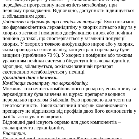
передбачає прогресивну насиченість метаболізму при
першому проходженні. Відповідно, доступність підвищується
зі збільшенням дози.
Додаткова інформація про спеціальні популяції.
Було показано,
що фармакокінетика лерканідипіну у хворих літнього віку та у
хворих з легкою і помірною дисфункцією нирок або печінки
подібна до такої, що спостерігається у загальній популяції
хворих. У хворих з тяжкою дисфункцією нирок або у хворих,
яким проводять сеанси діалізу, концентрації препарату були
вищими (приблизно 70 %). У хворих з помірним або тяжким
ураженням печінки системна біодоступність лерканідипіну,
вірогідно, збільшується, оскільки зазвичай препарат
екстенсивно метаболізується у печінці.
Доклінічні дані з безпеки.
Комбінація еналаприлу та лерканідипіну.
Можлива токсичність комбінованого препарату еналаприлу та
лерканідипіну була вивчена на щурах: препарат вводився
перорально протягом 3 місяців, було проведено два тести на
генотоксичність. Токсикологічний профіль комбінованого
препарату не відрізнявся від профілів двох його компонентів у
разі їх застосування окремо.
Відповідні дані існують окремо для двох компонентів –
еналаприлу та лерканідипіну.
Еналаприл.
Доклінічні дані, отримані в традиційних дослідженнях з