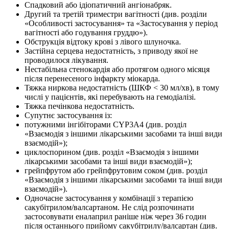
Спадковий або ідіопатичний ангіонабряк.
Другий та третій триместри вагітності (див. розділи
«Особливості застосування» та «Застосування у період
вагітності або годування груддю»).
Обструкція відтоку крові з лівого шлуночка.
Застійна серцева недостатність, з приводу якої не
проводилося лікування.
Нестабільна стенокардія або протягом одного місяця
після перенесеного інфаркту міокарда.
Тяжка ниркова недостатність (ШКФ < 30 мл/хв), в тому
числі у пацієнтів, які перебувають на гемодіалізі.
Тяжка печінкова недостатність.
Супутнє застосування із:
потужними інгібіторами CYP3A4 (див. розділ
«Взаємодія з іншими лікарськими засобами та інші види
взаємодій»);
циклоспорином (див. розділ «Взаємодія з іншими
лікарськими засобами та інші види взаємодій»);
грейпфрутом або грейпфрутовим соком (див. розділ
«Взаємодія з іншими лікарськими засобами та інші види
взаємодій»).
Одночасне застосування у комбінації з терапією
сакубітрилом/валсартаном. Не слід розпочинати
застосовувати еналаприл раніше ніж через 36 годин
після останнього прийому сакубітрилу/валсартан (див.