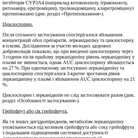
інгібіторів CYP3A4 (наприклад кетоконазолу, ітраконазолу,
ритонавіру, еритроміцину, тролеандоміцину, кларитроміцину)
протипоказано (див. розділ «Протипоказання»).
Ц
иклоспорин.
Після спільного застосування спостерігалося збільшення
концентрацій обох препаратів, лерканідипіну та циклоспорну,
в плазмі. Дослідження за участю молодих здорових
добровольців показало, що при введенні циклоспорину через
3 години після прийому лерканідипіну рівень лерканідипіну у
плазмі не змінюється, однак AUC циклоспорину збільшується
на 27 %. При одночасному застосуванні лерканідипіну та
циклоспорину спостерігалося 3-кратне зростання рівня
лерканідипіну у плазмі і збільшення AUC циклоспорину на 21
%.
Циклоспорин і лерканідипін не слід застосовувати разом (див.
розділ «Особливості застосування»).
Грейпфрут або
сік грейпфрута.
Як і в інших дигідропіридинів, метаболізм лерканідипіну
уповільнюється під впливом грейпфрута або соку грейпфрута
з подальшим підвищенням системної доступності