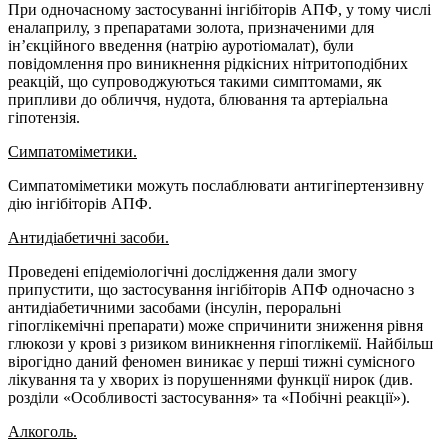
При одночасному застосуванні інгібіторів АПФ, у тому числі
еналаприлу, з препаратами золота, призначеними для
ін’єкційного введення (натрію ауротіомалат), були
повідомлення про виникнення рідкісних нітритоподібних
реакцій, що супроводжуються такими симптомами, як
припливи до обличчя, нудота, блювання та артеріальна
гіпотензія.
Симпатоміметики.
Симпатоміметики можуть послаблювати антигіпертензивну
дію інгібіторів АПФ.
Антидіабетичні засоби.
Проведені епідеміологічні дослідження дали змогу
припустити, що застосування інгібіторів АПФ одночасно з
антидіабетичними засобами (інсулін, пероральні
гіпоглікемічні препарати) може спричинити зниження рівня
глюкози у крові з ризиком виникнення гіпоглікемії. Найбільш
вірогідно даний феномен виникає у перші тижні сумісного
лікування та у хворих із порушеннями функції нирок (див.
розділи «Особливості застосування» та «Побічні реакції»).
Алкоголь.