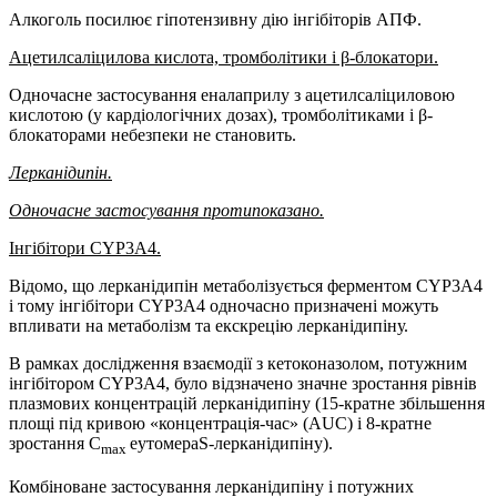
Алкоголь посилює гіпотензивну дію інгібіторів АПФ.
Ацетилсаліцилова кислота, тромболітики і β-блокатори.
Одночасне застосування еналаприлу з ацетилсаліциловою
кислотою (у кардіологічних дозах), тромболітиками і β-
блокаторами небезпеки не становить.
Лерканідипін.
Одночасне застосування протипоказано
.
Інгібітори CYP3A4.
Відомо, що лерканідипін метаболізується ферментом CYP3A4
і тому інгібітори CYP3A4 одночасно призначені можуть
впливати на метаболізм та екскрецію лерканідипіну.
В рамках дослідження взаємодії з кетоконазолом, потужним
інгібітором CYP3A4, було відзначено значне зростання рівнів
плазмових концентрацій лерканідипіну (15-кратне збільшення
площі під кривою «концентрація-час» (AUC) і 8-кратне
зростання C
еутомераS-лерканідипіну).
max
Комбіноване застосування лерканідипіну і потужних