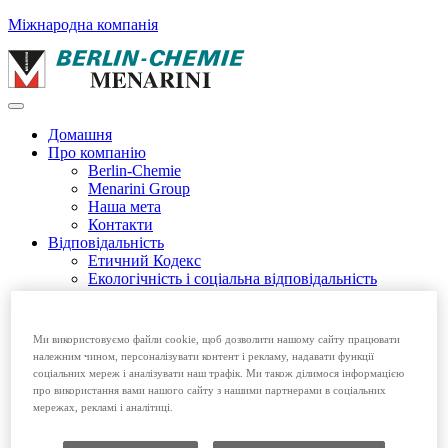
Міжнародна компанія
Домашня
Про компанію
Berlin-Chemie
Menarini Group
Наша мета
Контакти
Відповідальність
Етичний Кодекс
Екологічність і соціальна відповідальність
Етичний Кодекс EFPIA
Продукція
Безрецептурні препарати
Ми використовуємо файли cookie, щоб дозволити нашому сайту працювати
Рецептурні препарати
належним чином, персоналізувати контент і рекламу, надавати функції
Вакансії
соціальних мереж і аналізувати наш трафік. Ми також ділимося інформацією
про використання вами нашого сайту з нашими партнерами в соціальних
Домашня
мережах, рекламі і аналітиці.
Про компанію
Відповідальність