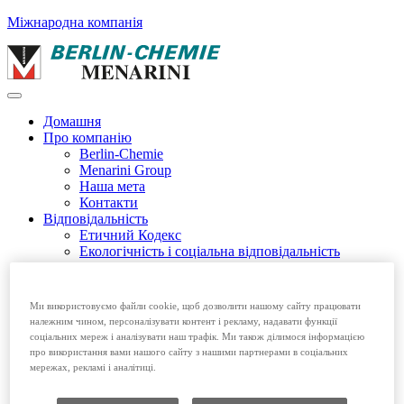
Міжнародна компанія
Домашня
Про компанію
Berlin-Chemie
Menarini Group
Наша мета
Контакти
Відповідальність
Етичний Кодекс
Екологічність і соціальна відповідальність
Етичний Кодекс EFPIA
Продукція
Безрецептурні препарати
Ми використовуємо файли cookie, щоб дозволити нашому сайту працювати
Рецептурні препарати
належним чином, персоналізувати контент і рекламу, надавати функції
Вакансії
соціальних мереж і аналізувати наш трафік. Ми також ділимося інформацією
про використання вами нашого сайту з нашими партнерами в соціальних
Домашня
мережах, рекламі і аналітиці.
Про компанію
Відповідальність