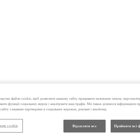
вуємо файли cookie, щоб дозволити нашому сайту працювати належним чином, персоналізу
авати функції соціальних мереж і аналізувати наш трафік. Ми також ділимося інформацією 
сайту з нашими партнерами в соціальних мережах, рекламі і аналітиці.
ння cookie
Відхилити все
Прийняти всі 