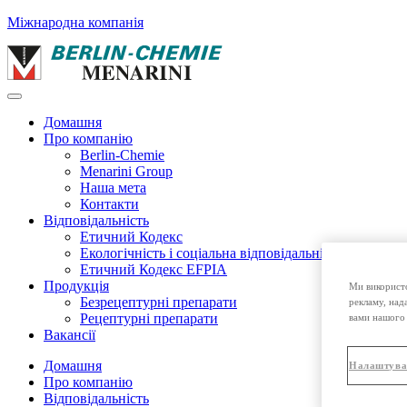
Міжнародна компанія
Домашня
Про компанію
Berlin-Chemie
Menarini Group
Наша мета
Контакти
Відповідальність
Етичний Кодекс
Екологічність і соціальна відповідальність
Етичний Кодекс EFPIA
Продукція
Ми використо
Безрецептурні препарати
рекламу, над
Рецептурні препарати
вами нашого 
Вакансії
Домашня
Налаштува
Про компанію
Відповідальність