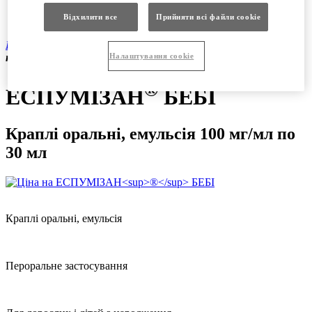
Продукція
Вакансії
Відхилити все
Прийняти всі файли сookie
®
Продукція
|
Безрецептурні препарати
|
ЕСПУМІЗАН
БЕБІ
Налаштування cookie
краплі оральні, емульсія 100 мг/мл по 30 мл
®
ЕСПУМІЗАН
БЕБІ
Краплі оральні, емульсія 100 мг/мл по
30 мл
Краплі оральні, емульсія
Пероральне застосування