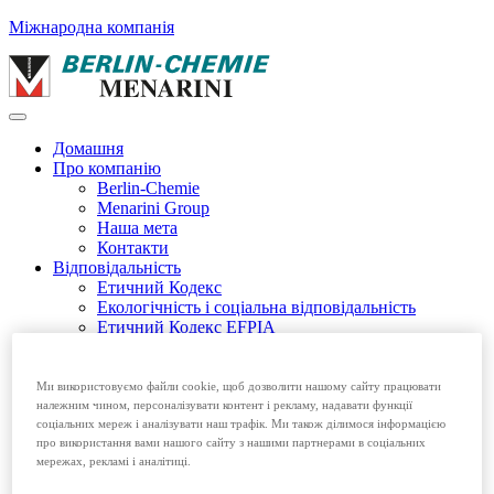
Міжнародна компанія
Домашня
Про компанію
Berlin-Chemie
Menarini Group
Наша мета
Контакти
Відповідальність
Етичний Кодекс
Екологічність і соціальна відповідальність
Етичний Кодекс EFPIA
Продукція
Безрецептурні препарати
Рецептурні препарати
Ми використовуємо файли cookie, щоб дозволити нашому сайту працювати
Вакансії
належним чином, персоналізувати контент і рекламу, надавати функції
соціальних мереж і аналізувати наш трафік. Ми також ділимося інформацією
Домашня
про використання вами нашого сайту з нашими партнерами в соціальних
Про компанію
мережах, рекламі і аналітиці.
Відповідальність