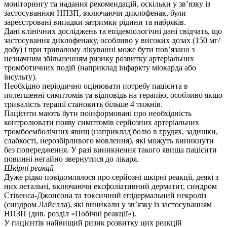
моніторингу та надання рекомендацій, оскільки у зв’язку із
застосуванням НПЗП, включаючи диклофенак, були
зареєстровані випадки затримки рідини та набряків.
Дані клінічних досліджень та епідеміологічні дані свідчать, що
застосування диклофенаку, особливо у високих дозах (150 мг/
добу) і при тривалому лікуванні може бути пов’язано з
незначним збільшенням ризику розвитку артеріальних
тромботичних подій (наприклад інфаркту міокарда або
інсульту).
Необхідно періодично оцінювати потребу пацієнта в
полегшенні симптомів та відповідь на терапію, особливо якщо
тривалість терапії становить більше 4 тижнів.
Пацієнти мають бути поінформовані про необхідність
контролювати появу симптомів серйозних артеріальних
тромбоемболічних явищ (наприклад болю в грудях, задишки,
слабкості, нерозбірливого мовлення), які можуть виникнути
без попередження. У разі виникнення такого явища пацієнти
повинні негайно звернутися до лікаря.
Шкірні реакції
Дуже рідко повідомлялося про серйозні шкірні реакції, деякі з
них летальні, включаючи ексфоліативний дерматит, синдром
Стівенса-Джонсона та токсичний епідермальний некроліз
(синдром Лайєлла), які виникали у зв’язку із застосуванням
НПЗП (див. розділ «Побічні реакції»).
У пацієнтів найвищий ризик розвитку цих реакцій