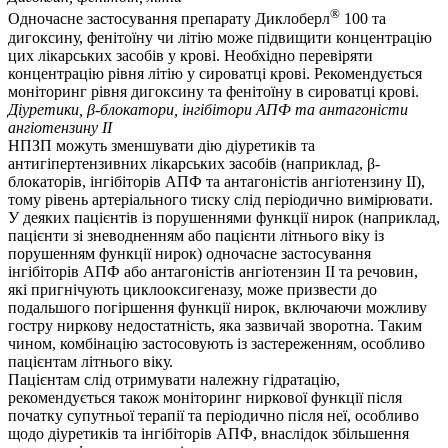
®
Одночасне застосування препарату Диклоберл
100 та
дигоксину, фенітоїну чи літію може підвищити концентрацію
цих лікарських засобів у крові. Необхідно перевіряти
концентрацію рівня літію у сироватці крові. Рекомендується
моніторинг рівня дигоксину та фенітоїну в сироватці крові.
Діуретики, β-блокатори, інгібітори АПФ та антагоністи
ангіотензину ІІ
НПЗП можуть зменшувати дію діуретиків та
антигіпертензивних лікарських засобів (наприклад, β-
блокаторів, інгібіторів АПФ та антагоністів ангіотензину ІІ),
тому рівень артеріального тиску слід періодично вимірювати.
У деяких пацієнтів із порушеннями функції нирок (наприклад,
пацієнти зі зневодненням або пацієнти літнього віку із
порушенням функції нирок) одночасне застосування
інгібіторів АПФ або антагоністів ангіотензин ІІ та речовин,
які пригнічують циклооксигеназу, може призвести до
подальшого погіршення функції нирок, включаючи можливу
гостру ниркову недостатність, яка зазвичай зворотна. Таким
чином, комбінацію застосовують із застереженням, особливо
пацієнтам літнього віку.
Пацієнтам слід отримувати належну гідратацію,
рекомендується також моніторинг ниркової функції після
початку супутньої терапії та періодично після неї, особливо
щодо діуретиків та інгібіторів АПФ, внаслідок збільшення