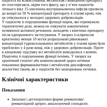
пацієнта на всмоктування, метаболізм і виведення препарату
не спостерігався, окрім того факту, що у п’яти пацієнтів
літнього віку 15-хвилинна внутрішньовенна інфузія призвела
до вищої на 50 % концентрації препарату в плазмі крові, ніж
це очікувалося у молодих здорових добровольців.
У пацієнтів із порушеннями функції нирок, які отримували
терапевтичні дози, можна не очікувати накопичення
незміненої активної речовини, виходячи з кінетики препарату
після одноразового застосування. У хворих із кліренсом
креатиніну менше 10 мл/хв розрахункові рівноважні
концентрації гідроксильованих метаболітів у плазмі крові були
приблизно у 4 рази вищі, ніж у здорових добровольців. Проте
в кінцевому підсумку всі метаболіти виводилися з жовчю.
Пацієнти із порушеннями функції печінки.
У хворих на
хронічний гепатит або компенсований цироз печінки
показники фармакокінетики і метаболізм диклофенаку
аналогічні таким, як у пацієнтів без захворювань печінки.
Клінічні характеристики
Показання
Запальні і дегенеративні форми ревматизму:
ревматоїдний артрит, анкілозуючий спондиліт,