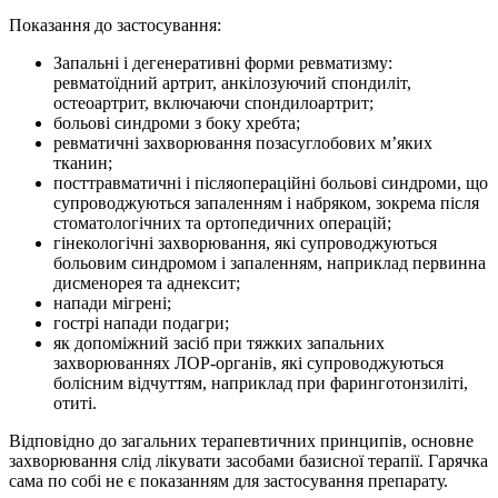
Показання до застосування:
Запальні і дегенеративні форми ревматизму:
ревматоїдний артрит, анкілозуючий спондиліт,
остеоартрит, включаючи спондилоартрит;
больові синдроми з боку хребта;
ревматичні захворювання позасуглобових м’яких
тканин;
посттравматичні і післяопераційні больові синдроми, що
супроводжуються запаленням і набряком, зокрема після
стоматологічних та ортопедичних операцій;
гінекологічні захворювання, які супроводжуються
больовим синдромом і запаленням, наприклад первинна
дисменорея та аднексит;
напади мігрені;
гострі напади подагри;
як допоміжний засіб при тяжких запальних
захворюваннях ЛОР-органів, які супроводжуються
болісним відчуттям, наприклад при фаринготонзиліті,
отиті.
Відповідно до загальних терапевтичних принципів, основне
захворювання слід лікувати засобами базисної терапії. Гарячка
сама по собі не є показанням для застосування препарату.