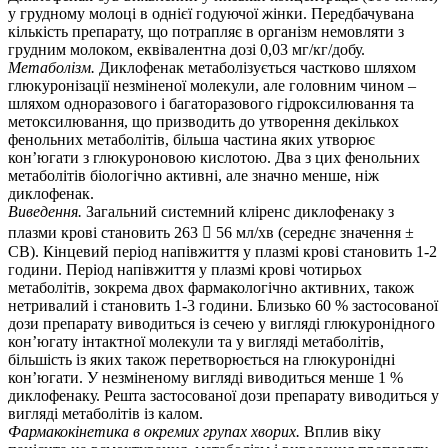
у грудному молоці в однієї годуючої жінки. Передбачувана
кількість препарату, що потрапляє в організм немовляти з
грудним молоком, еквівалентна дозі 0,03 мг/кг/добу.
Метаболізм.
Диклофенак метаболізується частково шляхом
глюкуронізації незміненої молекули, але головним чином –
шляхом одноразового і багаторазового гідроксилювання та
метоксилювання, що призводить до утворення декількох
фенольних метаболітів, більша частина яких утворює
кон’югати з глюкуроновою кислотою. Два з цих фенольних
метаболітів біологічно активні, але значно меншe, ніж
диклофенак.
Виведення.
Загальний системний кліренс диклофенаку з
плазми крові становить 263  56 мл/хв (середнє значення ±
СВ). Кінцевий період напівжиття у плазмі крові становить 1-2
години. Період напівжиття у плазмі крові чотирьох
метаболітів, зокрема двох фармакологічно активних, також
нетривалий і становить 1-3 години. Близько 60 % застосованої
дози препарату виводиться із сечею у вигляді глюкуронідного
кон’югату інтактної молекули та у вигляді метаболітів,
більшість із яких також перетворюється на глюкуронідні
кон’югати. У незміненому вигляді виводиться менше 1 %
диклофенаку. Решта застосованої дози препарату виводиться у
вигляді метаболітів із калом.
Фармакокінетика в окремих групах хворих.
Вплив віку