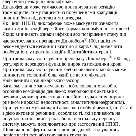
алергічній реакції на диклофенак.
Диклофенак може тимчасово пригнічувати агрегацію
тромбоцитів, тому пацієнти із порушеннями коагуляції
повинні бути під ретельним наглядом.
Як і інші НПЗП, диклофенак може маскувати ознаки та
симптоми інфекції через його фармакодинамічні властивості.
Якщо виникають ознаки інфекції або погіршення стану під
®
час застосування препарату Диклоберл
100, пацієнту
рекомендується негайний візит до лікаря. Слід визначити
необхідність у протиінфекційній/антибіотикотерапії.
®
При тривалому застосуванні препарату Диклоберл
100 слід
регулярно перевіряти функцію нирок та показники крові.
При тривалому застосуванні знеболювальних засобів може
виникнути головний біль, який не варто лікувати
збільшенням дози лікарського засобу.
Загалом, звичне застосування знеболювальних засобів,
особливо комбінація декількох знеболюючих активних
речовин, може призвести до постійного ураження нирок з
ризиком ниркової недостатності (аналгетична нефропатія).
При супутньому вживанні алкоголю побічні реакції, пов’язані
з дією активної речовини, особливо ті, які впливають на
шлунково-кишковий тракт або на центральну нервову
систему, можуть посилюватися при застосуванні НПЗП.
Щодо жіночої фертильності див. розділ «Застосування у
період вагітності або годування груддю».