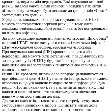
кровотеча, виразка або перфорація. Такі шлунково-кишкові
реакції загалом мають більш серйозні наслідки у пацієнтів
літнього віку та можуть бути летальними (див. розділ «Спосіб
застосування та дози»).
У рідкісних випадках, як і при застосуванні інших НПЗП,
можуть спостерігатися алергічні реакції, в тому числі
анафілактичні/анафілактоїдні реакції, навіть без попереднього
впливу диклофенаку.
®
Завдяки своїм фармакодинамічним властивостям, Диклоберл
як і інші НПЗП, може маскувати ознаки і симптоми інфекції.
Шлунково-кишкові кровотечі, виразки та перфорації
Про шлунково-кишкові (ШК) кровотечі, виразки або
перфорації, які можуть бути летальними, повідомлялось при
застосуванні усіх НПЗП у будь-який час при лікуванні, із
наявністю або без застережних симптомів або серйозних ШК
явищ в анамнезі.
Ризик ШК кровотечі, виразки або перфорації підвищується
при збільшенні дози НПЗП у пацієнтів із виразкою в анамнезі,
особливо якщо ускладнено геморагією чи перфорацією (див.
розділ «Протипоказання»), та у пацієнтів літнього віку. Такі
пацієнти повинні починати та підтримувати лікування
найнижчими доступними дозами.
Для таких пацієнтів, а також тих, хто потребує супутнього
застосування лікарських засобів, що містять низькі дози
аспірину, слід розглянути питання про застосування