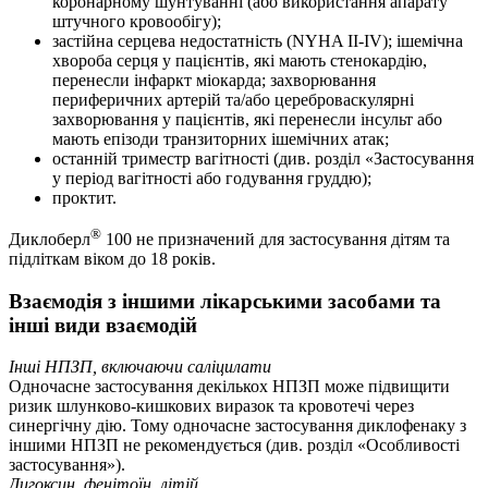
коронарному шунтуванні (або використання апарату
штучного кровообігу);
застійна серцева недостатність (NYHA II-IV); ішемічна
хвороба серця у пацієнтів, які мають стенокардію,
перенесли інфаркт міокарда; захворювання
периферичних артерій та/або цереброваскулярні
захворювання у пацієнтів, які перенесли інсульт або
мають епізоди транзиторних ішемічних атак;
останній триместр вагітності (див. розділ «Застосування
у період вагітності або годування груддю);
проктит.
®
Диклоберл
100 не призначений для застосування дітям та
підліткам віком до 18 років.
Взаємодія з іншими лікарськими засобами та
інші види взаємодій
Інші НПЗП, включаючи саліцилати
Одночасне застосування декількох НПЗП може підвищити
ризик шлунково-кишкових виразок та кровотечі через
синергічну дію. Тому одночасне застосування диклофенаку з
іншими НПЗП не рекомендується (див. розділ «Особливості
застосування»).
Дигоксин, фенітоїн, літій