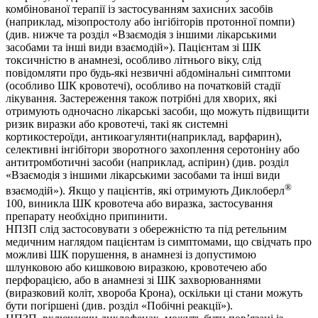
комбінованої терапії із застосуванням захисних засобів
(наприклад, мізопростолу або інгібіторів протонної помпи)
(див. нижче та розділ «Взаємодія з іншими лікарськими
засобами та інші види взаємодій»). Пацієнтам зі ШК
токсичністю в анамнезі, особливо літнього віку, слід
повідомляти про будь-які незвичні абдомінальні симптоми
(особливо ШК кровотечі), особливо на початковій стадії
лікування. Застереження також потрібні для хворих, які
отримують одночасно лікарські засоби, що можуть підвищити
ризик виразки або кровотечі, такі як системні
кортикостероїди, антикоагулянти(наприклад, варфарин),
селективні інгібітори зворотного захоплення серотоніну або
антитромботичні засоби (наприклад, аспірин) (див. розділ
«Взаємодія з іншими лікарськими засобами та інші види
®
взаємодій»). Якщо у пацієнтів, які отримують Диклоберл
100, виникла ШК кровотеча або виразка, застосування
препарату необхідно припинити.
НПЗП слід застосовувати з обережністю та під ретельним
медичним наглядом пацієнтам із симптомами, що свідчать про
можливі ШК порушення, в анамнезі із допустимою
шлунковою або кишковою виразкою, кровотечею або
перфорацією, або в анамнезі зі ШК захворюваннями
(виразковий коліт, хвороба Крона), оскільки ці стани можуть
бути погіршені (див. розділ «Побічні реакції»).