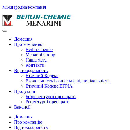
Міжнародна компанія
Домашня
Про компанію
Berlin-Chemie
Menarini Group
Наша мета
Контакти
Відповідальність
Етичний Кодекс
Екологічність і соціальна відповідальність
Етичний Кодекс EFPIA
Продукція
Безрецептурні препарати
Рецептурні препарати
Вакансії
Домашня
Про компанію
Відповідальність