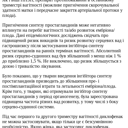
триместрі вагітності (можливе пригнічення скорочувальної
здатності матки і передчасне закриття артеріальної протоки у
плода).
Пригнічення синтезу простагландинів може негативно
вплинути на перебіг вагітності та/або розвиток ембріона/
плода. Дані епідеміологічних досліджень свідчать про
підвищений ризик викиднів та ризик розвитку серцевих вад і
гастрошизису після застосування інгібітора синтезу
простагландинів на ранніх термінах вагітності. Абсолютний
ризик серцево-судинних вад був збільшений з менш ніж 1 %
до приблизно 1,5 %. Не виключено, що ризик збільшується з
дозою і тривалістю лікування.
Було показано, що у тварин введення інгібітора синтезу
простагландинів призводить до збільшення пре- і
постімплантаційної втрати та летальності ембріона/плода.
Крім того, у тварин, які отримували інгібітор синтезу
простагландинів у період органогенезу, була зареєстрована
підвищена частота різних вад розвитку, у тому числі з боку
серцево-судинної системи.
Під час першого та другого триместру вагітності диклофенак
не можна застосовувати, якщо тільки це є безсумнівною
необхідністю. Якщо жінка, яка застосовує диклофенак,