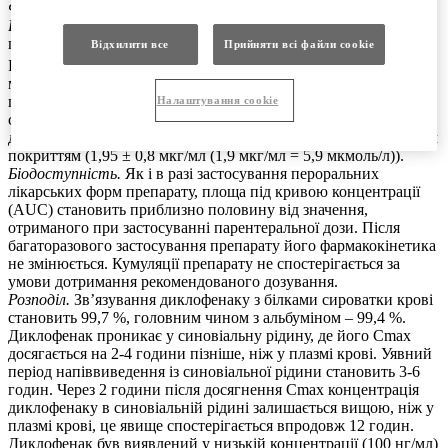
Фармакокінетика.
Всмоктування.
Всмоктування швидке, але повільніше, ніж
при застосуванні таблеток з кишковорозчинним покриттям.
Відхилити все
Прийняти всі файли сookie
®
Після застосування супозиторіїв Диклоберл
у дозі 50 мг
максимальна концентрація у плазмі крові (Cmax) досягається
приблизно через 1 годину, але Cmax на одиницю дози
Налаштування cookie
становить близько двох третин від концентрації, що
досягається після застосування таблеток із кишковорозчинним
покриттям (1,95 ± 0,8 мкг/мл (1,9 мкг/мл = 5,9 мкмоль/л)).
Біодоступність.
Як і в разі застосування пероральних
лікарських форм препарату, площа під кривою концентрації
(AUC) становить приблизно половину від значення,
отриманого при застосуванні парентеральної дози. Після
багаторазового застосування препарату його фармакокінетика
не змінюється. Кумуляції препарату не спостерігається за
умови дотримання рекомендованого дозування.
Розподіл.
Зв’язування диклофенаку з білками сироватки крові
становить 99,7 %, головним чином з альбуміном – 99,4 %.
Диклофенак проникає у синовіальну рідину, де його Cmax
досягається на 2-4 години пізніше, ніж у плазмі крові. Уявний
період напіввиведення із синовіальної рідини становить 3-6
годин. Через 2 години після досягнення Cmax концентрація
диклофенаку в синовіальній рідині залишається вищою, ніж у
плазмі крові, це явище спостерігається впродовж 12 годин.
Диклофенак був виявлений у низькій концентрації (100 нг/мл)