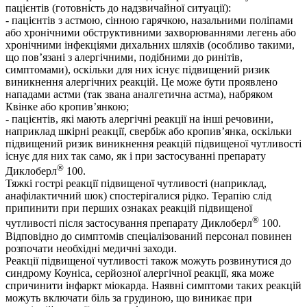
пацієнтів (готовність до надзвичайної ситуації):
- пацієнтів з астмою, сінною гарячкою, назальними поліпами
або хронічними обструктивними захворюваннями легень або
хронічними інфекціями дихальних шляхів (особливо такими,
що пов’язані з алергічними, подібними до ринітів,
симптомами), оскільки для них існує підвищений ризик
виникнення алергічних реакцій. Це може бути проявлено
нападами астми (так звана аналгетична астма), набряком
Квінке або кропив’янкою;
- пацієнтів, які мають алергічні реакції на інші речовини,
наприклад шкірні реакції, свербіж або кропив’янка, оскільки
підвищений ризик виникнення реакцій підвищеної чутливості
існує для них так само, як і при застосуванні препарату
®
Диклоберл
100.
Тяжкі гострі реакції підвищеної чутливості (наприклад,
анафілактичний шок) спостерігалися рідко. Терапію слід
припинити при перших ознаках реакцій підвищеної
®
чутливості після застосування препарату Диклоберл
100.
Відповідно до симптомів спеціалізований персонал повинен
розпочати необхідні медичні заходи.
Реакції підвищеної чутливості також можуть розвинутися до
синдрому Коуніса, серйозної алергічної реакції, яка може
спричинити інфаркт міокарда. Наявні симптоми таких реакцій
можуть включати біль за грудиною, що виникає при