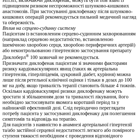
НПЗП, включаючи диклофенак, можуть бути пов’язані із
підвищеним ризиком неспроможності шлунково-кишкових
анастомозів. При застосуванні диклофенаку після шлунково-
кишкових операцій рекомендується пильний медичний нагляд
та обережність.
Вплив на серцево-судинну систему
Пацієнтам із встановленим серцево-судинним захворюванням
(наприклад серцевою недостатністю, встановленою
ішемічною хворобою серця, хворобою периферичних артерій)
або неконтрольованою гіпертензією застосування препарату
®
Диклоберл
100 зазвичай не рекомендується.
Призначати диклофенак пацієнтам зі значними факторами
ризику кардіоваскулярних явищ (таких як артеріальна
гіпертензія, гіперліпідемія, цукровий діабет, куріння) можна
лише після ретельної клінічної оцінки і тільки в дозах до 100
мг на добу, якщо тривалість терапії становить більше 4 тижнів.
Оскільки кардіоваскулярні ризики диклофенаку можуть
зростати зі збільшенням дози та тривалості лікування, його
необхідно застосовувати якомога коротший період та у
найнижчій ефективній дозі. Слід періодично переглядати
потребу пацієнта у застосуванні диклофенаку для полегшення
симптомів та відповідь на терапію.
Для пацієнтів з наявністю в анамнезі артеріальної гіпертензії
та/або застійної серцевої недостатності легкого або помірного
ступеня тяжкості необхідним є проведення відповідного