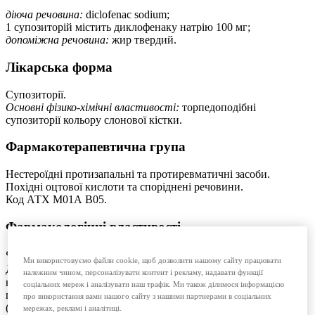
діюча речовина:
diclofenac sodium;
1 супозиторій містить диклофенаку натрію 100 мг;
допоміжна речовина:
жир твердий.
Лікарська форма
Супозиторії.
Основні фізико-хімічні властивості:
торпедоподібні
супозиторії кольору слонової кістки.
Фармакотерапевтична група
Нестероїдні протизапальні та протиревматичні засоби.
Похідні оцтової кислоти та споріднені речовини.
Код АТX М01А В05.
Фармакологічні властивості
Фармакодинаміка.
Ми використовуємо файли cookie, щоб дозволити нашому сайту працювати
®
Диклоберл
100 містить диклофенак натрію – речовину
належним чином, персоналізувати контент і рекламу, надавати функції
нестероїдної структури, що чинить виражену аналгетичну та
соціальних мереж і аналізувати наш трафік. Ми також ділимося інформацією
протизапальну дію. Він є інгібітором простагландинсинтетази
про використання вами нашого сайту з нашими партнерами в соціальних
(циклооксигенази).
мережах, рекламі і аналітиці.