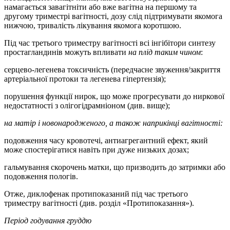
намагається завагітніти або вже вагітна на першому та
другому триместрі вагітності, дозу слід підтримувати якомога
нижчою, тривалість лікування якомога коротшою.
Під час третього триместру вагітності всі інгібітори синтезу
простагландинів можуть впливати
на плід таким чином
:
серцево-легенева токсичність (передчасне звуження/закриття
артеріальної протоки та легенева гіпертензія);
порушення функції нирок, що може прогресувати до ниркової
недостатності з олігогідрамніоном (див. вище);
на матір і новонародженого, а також наприкінці вагітності:
подовження часу кровотечі, антиагрегантний ефект, який
може спостерігатися навіть при дуже низьких дозах;
гальмування скорочень матки, що призводить до затримки або
подовження пологів.
Отже, диклофенак протипоказаний під час третього
триместру вагітності (див. розділ «Протипоказання»).
Період годування груддю