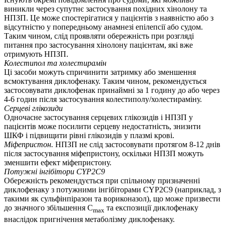
виникли через супутнє застосування похідних хінолону та
НПЗП. Це може спостерігатися у пацієнтів з наявністю або з
відсутністю у попередньому анамнезі епілепсії або судом.
Таким чином, слід проявляти обережність при розгляді
питання про застосування хінолону пацієнтам, які вже
отримують НПЗП.
Колестипол та холестирамін
Ці засоби можуть спричинити затримку або зменшення
всмоктування диклофенаку. Таким чином, рекомендується
застосовувати диклофенак принаймні за 1 годину до або через
4-6 годин після застосування колестиполу/холестираміну.
Серцеві глікозиди
Одночасне застосування серцевих глікозидів і НПЗП у
пацієнтів може посилити серцеву недостатність, знизити
ШКФ і підвищити рівні глікозидів у плазмі крові.
Міфепристон.
НПЗП не слід застосовувати протягом 8-12 днів
після застосування міфепристону, оскільки НПЗП можуть
зменшити ефект міфепристону.
Потужні інгібітори CYP2C9
Обережність рекомендується при спільному призначенні
диклофенаку з потужними інгібіторами CYP2C9 (наприклад, з
такими як сульфінпіразон та вориконазол), що може призвести
до значного збільшення C
та експозиції диклофенаку
max
внаслідок пригнічення метаболізму диклофенаку.