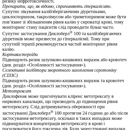
ризику нефротоксичності.
Препарати, що, як відомо, спричиняють гіперкаліємію.
Супутнє лікування калійзберігаючими діуретиками,
циклоспорином, такролімусом або триметопримом може бути
пов’язане зі збільшенням рівня калію у сироватці крові, тому
моніторинг стану пацієнтів слід проводити більш часто.
®
Супутнє застосування Диклоберл
100 та калійзберігаючих
діуретиків може призвести до гіперкаліємії. Тому при
супутній терапії рекомендується частий моніторинг рівня
калію.
Кортикостероїди
Підвищують ризик шлунково-кишкових виразок або кровотеч
(див. розділ «Особливості застосування»).
Селективні інгібітори зворотного захоплення серотоніну
(СІЗЗС)
Підвищують ризик шлунково-кишкових виразок та кровотеч
(див. розділ «Особливості застосування»).
Метотрексат
Диклофенак може пригнічувати кліренс метотрексату в
ниркових канальцях, що призводить до підвищення рівня
метотрексату. Слід дотримуватись обережності при
®
застосуванні Диклоберл
100 протягом 24 години до або після
застосування метотрексату, оскільки в таких випадках може
підвищуватися концентрація метотрексату в крові і
посилюватися його токсична дія. Були зареєстровані випадки