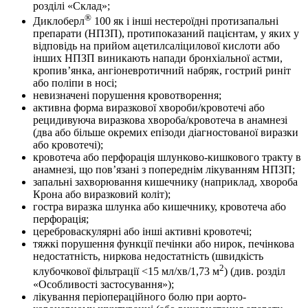
розділі «Склад»;
®
Диклоберл
100 як і інші нестероїдні протизапальні
препарати (НПЗП), протипоказаний пацієнтам, у яких у
відповідь на прийом ацетилсаліцилової кислоти або
інших НПЗП виникають напади бронхіальної астми,
кропив’янка, ангіоневротичний набряк, гострий риніт
або поліпи в носі;
невизначені порушення кровотворення;
активна форма виразкової хвороби/кровотечі або
рецидивуюча виразкова хвороба/кровотеча в анамнезі
(два або більше окремих епізоди діагностованої виразки
або кровотечі);
кровотеча або перфорація шлунково-кишкового тракту в
анамнезі, що пов’язані з попереднім лікуванням НПЗП;
запальні захворювання кишечнику (наприклад, хвороба
Крона або виразковий коліт);
гостра виразка шлунка або кишечнику, кровотеча або
перфорація;
цереброваскулярні або інші активні кровотечі;
тяжкі порушення функції печінки або нирок, печінкова
недостатність, ниркова недостатність (швидкість
2
клубочкової фільтрації <15 мл/хв/1,73 м
) (див. розділ
«Особливості застосування»);
лікування періопераційного болю при аорто-