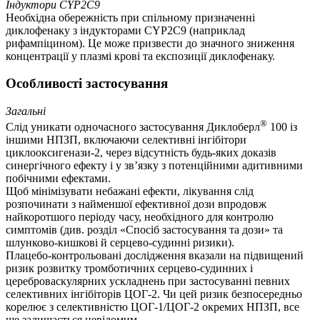
Індуктори СYP2C9
Необхідна обережність при спільному призначенні
диклофенаку з індукторами СYP2C9 (наприклад
рифампіцином). Це може призвести до значного зниження
концентрації у плазмі крові та експозиції диклофенаку.
Особливості застосування
Загальні
®
Слід уникати одночасного застосування Диклоберл
100 із
іншими НПЗП, включаючи селективні інгібітори
циклооксигенази-2, через відсутність будь-яких доказів
синергічного ефекту і у зв’язку з потенційними адитивними
побічними ефектами.
Щоб мінімізувати небажані ефекти, лікування слід
розпочинати з найменшої ефективної дози впродовж
найкоротшого періоду часу, необхідного для контролю
симптомів (див. розділ «Спосіб застосування та дози» та
шлунково-кишкові й серцево-судинні ризики).
Плацебо-контрольовані дослідження вказали на підвищений
ризик розвитку тромботичних серцево-судинних і
цереброваскулярних ускладнень при застосуванні певних
селективних інгібіторів ЦОГ-2. Чи цей ризик безпосередньо
корелює з селективністю ЦОГ-1/ЦОГ-2 окремих НПЗП, все
ще залишається невідомим.