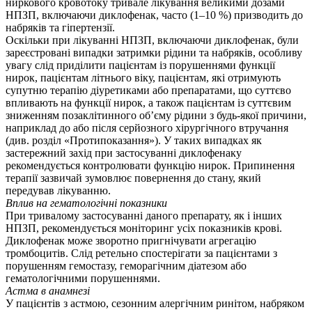
ниркового кровотоку тривале лікування великими дозами
НПЗП, включаючи диклофенак, часто (1–10 %) призводить до
набряків та гіпертензії.
Оскільки при лікуванні НПЗП, включаючи диклофенак, були
зареєстровані випадки затримки рідини та набряків, особливу
увагу слід приділити пацієнтам із порушеннями функції
нирок, пацієнтам літнього віку, пацієнтам, які отримують
супутню терапію діуретиками або препаратами, що суттєво
впливають на функції нирок, а також пацієнтам із суттєвим
зниженням позаклітинного об’єму рідини з будь-якої причини,
наприклад до або після серйозного хірургічного втручання
(див. розділ «Протипоказання»). У таких випадках як
застережний захід при застосуванні диклофенаку
рекомендується контролювати функцію нирок. Припинення
терапії зазвичай зумовлює повернення до стану, який
передував лікуванню.
Вплив на гематологічні показники
При тривалому застосуванні даного препарату, як і інших
НПЗП, рекомендується моніторинг усіх показників крові.
Диклофенак може зворотно пригнічувати агрегацію
тромбоцитів. Слід ретельно спостерігати за пацієнтами з
порушенням гемостазу, геморагічним діатезом або
гематологічними порушеннями.
Астма в анамнезі
У пацієнтів з астмою, сезонним алергічним ринітом, набряком