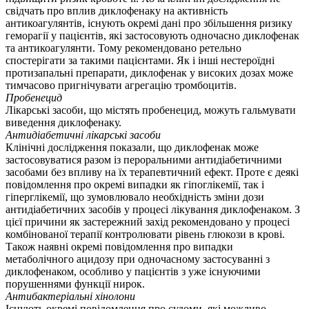
свідчать про вплив диклофенаку на активність
антикоагулянтів, існують окремі дані про збільшення ризику
геморагії у пацієнтів, які застосовують одночасно диклофенак
та антикоагулянти. Тому рекомендовано ретельно
спостерігати за такими пацієнтами. Як і інші нестероїдні
протизапальні препарати, диклофенак у високих дозах може
тимчасово пригнічувати агрегацію тромбоцитів.
Пробенецид
Лікарські засоби, що містять пробенецид, можуть гальмувати
виведення диклофенаку.
Антидіабетичні лікарські засоби
Клінічні дослідження показали, що диклофенак може
застосовуватися разом із пероральними антидіабетичними
засобами без впливу на їх терапевтичний ефект. Проте є деякі
повідомлення про окремі випадки як гіпоглікемії, так і
гіперглікемії, що зумовлювало необхідність зміни дози
антидіабетичних засобів у процесі лікування диклофенаком. З
цієї причини як застережний захід рекомендовано у процесі
комбінованої терапії контролювати рівень глюкози в крові.
Також наявні окремі повідомлення про випадки
метаболічного ацидозу при одночасному застосуванні з
диклофенаком, особливо у пацієнтів з уже існуючими
порушеннями функції нирок.
Антибактеріальні хінолони
Існують окремі повідомлення про судоми, які можливо