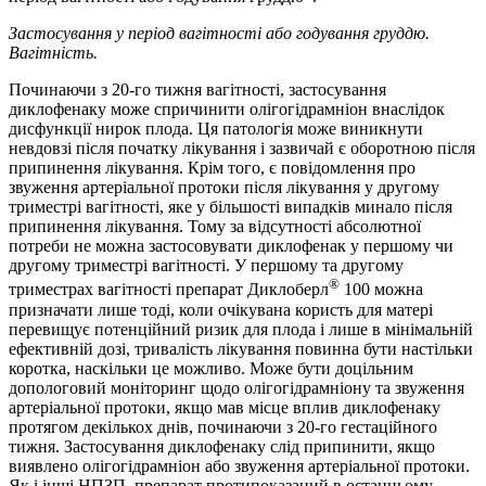
Застосування у період вагітності або годування груддю.
Вагітність.
Починаючи з 20-го тижня вагітності, застосування
диклофенаку може спричинити олігогідрамніон внаслідок
дисфункції нирок плода. Ця патологія може виникнути
невдовзі після початку лікування і зазвичай є оборотною після
припинення лікування. Крім того, є повідомлення про
звуження артеріальної протоки після лікування у другому
триместрі вагітності, яке у більшості випадків минало після
припинення лікування. Тому за відсутності абсолютної
потреби не можна застосовувати диклофенак у першому чи
другому триместрі вагітності. У першому та другому
®
триместрах вагітності препарат Диклоберл
100 можна
призначати лише тоді, коли очікувана користь для матері
перевищує потенційний ризик для плода і лише в мінімальній
ефективній дозі, тривалість лікування повинна бути настільки
коротка, наскільки це можливо. Може бути доцільним
допологовий моніторинг щодо олігогідрамніону та звуження
артеріальної протоки, якщо мав місце вплив диклофенаку
протягом декількох днів, починаючи з 20-го гестаційного
тижня. Застосування диклофенаку слід припинити, якщо
виявлено олігогідрамніон або звуження артеріальної протоки.
Як і інші НПЗП, препарат протипоказаний в останньому