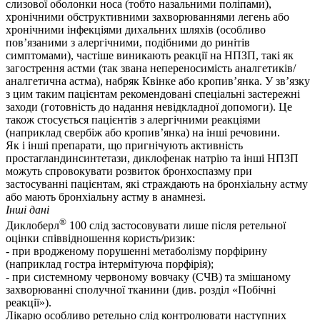
слизової оболонки носа (тобто назальними поліпами),
хронічними обструктивними захворюваннями легень або
хронічними інфекціями дихальних шляхів (особливо
пов’язаними з алергічними, подібними до ринітів
симптомами), частіше виникають реакції на НПЗП, такі як
загострення астми (так звана непереносимість аналгетиків/
аналгетична астма), набряк Квінке або кропив’янка. У зв’язку
з цим таким пацієнтам рекомендовані спеціальні застережні
заходи (готовність до надання невідкладної допомоги). Це
також стосується пацієнтів з алергічними реакціями
(наприклад свербіж або кропив’янка) на інші речовини.
Як і інші препарати, що пригнічують активність
простагландинсинтетази, диклофенак натрію та інші НПЗП
можуть спровокувати розвиток бронхоспазму при
застосуванні пацієнтам, які страждають на бронхіальну астму
або мають бронхіальну астму в анамнезі.
Інші дані
®
Диклоберл
100 слід застосовувати лише після ретельної
оцінки співвідношення користь/ризик:
- при вродженому порушенні метаболізму порфірину
(наприклад гостра інтермітуюча порфірія);
- при системному червоному вовчаку (СЧВ) та змішаному
захворюванні сполучної тканини (див. розділ «Побічні
реакції»).
Лікарю особливо ретельно слід контролювати наступних