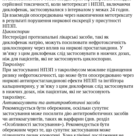
серйозної токсичності, коли метотрексат і НПЗП, включаючи
диклофенак, застосовувалися з інтервалом у межах 24 годин.
Ця взаємодія опосередкована через накопичення метотрексату
в результаті порушення ниркової екскреції у присутності
НПЗП.
Циклоспорин
Нестероїдні протизапальні лікарські засоби, такі як
диклофенак натрію, можуть посилювати нефротоксичність
циклоспорину через вплив на ниркові простагландини. У
зв’язку з цим диклофенак слід застосовувати в нижчих дозах,
ніж для пацієнтів, які не застосовують циклоспорин.
Такролімуc
При застосуванні НПЗП з такролімусом можливе підвищення
ризику нефротоксичності, що може бути опосередковано через
ниркові антипростагландинові ефекти НПЗП та інгібітора
кальциневрину, у зв’язку з цим диклофенак слід застосовувати
в нижчих дозах, ніж пацієнтам, які не застосовують
такролімус.
Антикоагулянти та антитромботичні засоби
Рекомендується бути обережним, оскільки супутнє
застосування може посилити дію антитромботичних засобів
чи антикоагулянтів, таких як варфарин (див. розділ
«Особливості застосування»). Рекомендується бути
обережним через те, що супутнє застосування може
підвищити ризик кровотечі. Хоча клінічні дослідження не