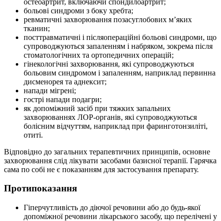
остеоартрит, включаючи спондилоартрит;
больові синдроми з боку хребта;
ревматичні захворювання позасуглобових м’яких
тканин;
посттравматичні і післяопераційні больові синдроми, що
супроводжуються запаленням і набряком, зокрема після
стоматологічних та ортопедичних операцій;
гінекологічні захворювання, які супроводжуються
больовим синдромом і запаленням, наприклад первинна
дисменорея та аднексит;
напади мігрені;
гострі напади подагри;
як допоміжний засіб при тяжких запальних
захворюваннях ЛОР-органів, які супроводжуються
болісним відчуттям, наприклад при фаринготонзиліті,
отиті.
Відповідно до загальних терапевтичних принципів, основне
захворювання слід лікувати засобами базисної терапії. Гарячка
сама по собі не є показанням для застосування препарату.
Протипоказання
Гіперчутливість до діючої речовини або до будь-якої
допоміжної речовини лікарського засобу, що перелічені у