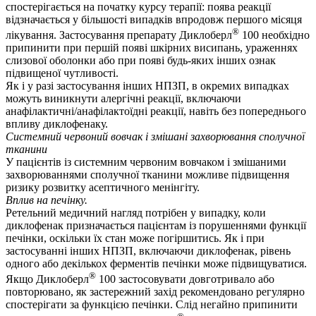
спостерігається на початку курсу терапії: поява реакції
відзначається у більшості випадків впродовж першого місяця
®
лікування. Застосування препарату Диклоберл
100 необхідно
припинити при першій появі шкірних висипань, ураженнях
слизової оболонки або при появі будь-яких інших ознак
підвищеної чутливості.
Як і у разі застосування інших НПЗП, в окремих випадках
можуть виникнути алергічні реакції, включаючи
анафілактичні/анафілактоїдні реакції, навіть без попереднього
впливу диклофенаку.
Системний червоний вовчак і змішані захворювання сполучної
тканини
У пацієнтів із системним червоним вовчаком і змішаними
захворюваннями сполучної тканини можливе підвищення
ризику розвитку асептичного менінгіту.
Вплив на печінку.
Ретельний медичний нагляд потрібен у випадку, коли
диклофенак призначається пацієнтам із порушеннями функції
печінки, оскільки їх стан може погіршитись. Як і при
застосуванні інших НПЗП, включаючи диклофенак, рівень
одного або декількох ферментів печінки може підвищуватися.
®
Якщо Диклоберл
100 застосовувати довготривало або
повторювано, як застережний захід рекомендовано регулярно
спостерігати за функцією печінки. Слід негайно припинити