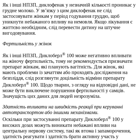
Як і інші НПЗП, диклофенак у незначній кількості проникає у
грудне молоко. У зв’язку з цим диклофенак не слід
застосовувати жінкам у період годування груддю, щоб
уникнути небажаного впливу на немовля. Якщо лікування є
життєво необхідним, слід перевести дитину на штучне
вигодовування.
Фертильність у жінок
®
Як і інші НПЗП, Диклоберл
100 може негативно впливати
на жіночу фертильність, тому не рекомендується призначати
препарат жінкам, які планують вагітність. Для жінок, які
мають проблеми із зачаттям або проходять дослідження на
безпліддя, слід розглянути доцільність відміни препарату
®
Диклоберл
100. Щодо тварин, з огляду на відповідні дані, не
може бути виключене порушення фертильності у самців.
Значущість цих даних для людей незрозуміла.
Здатність впливати на швидкість реакції при керуванні
автотранспортом або іншими механізмами.
®
Оскільки при застосуванні препарату Диклоберл
100 у
високих дозах можуть виникати небажані впливи на
центральну нервову систему, такі як втома і запаморочення,
здатність реагувати і здатність брати активну участь у