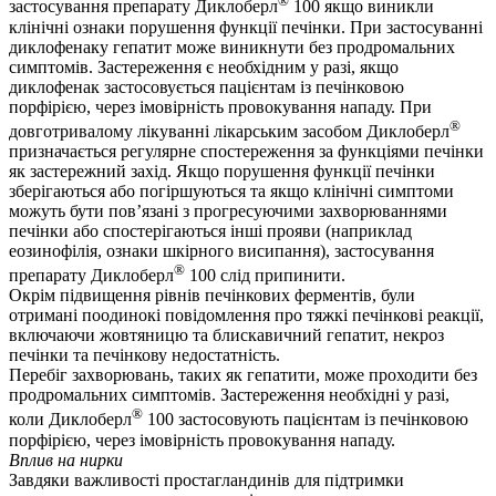
®
застосування препарату Диклоберл
100 якщо виникли
клінічні ознаки порушення функції печінки. При застосуванні
диклофенаку гепатит може виникнути без продромальних
симптомів. Застереження є необхідним у разі, якщо
диклофенак застосовується пацієнтам із печінковою
порфірією, через імовірність провокування нападу. При
®
довготривалому лікуванні лікарським засобом Диклоберл
призначається регулярне спостереження за функціями печінки
як застережний захід. Якщо порушення функції печінки
зберігаються або погіршуються та якщо клінічні симптоми
можуть бути пов’язані з прогресуючими захворюваннями
печінки або спостерігаються інші прояви (наприклад
еозинофілія, ознаки шкірного висипання), застосування
®
препарату Диклоберл
100 слід припинити.
Окрім підвищення рівнів печінкових ферментів, були
отримані поодинокі повідомлення про тяжкі печінкові реакції,
включаючи жовтяницю та блискавичний гепатит, некроз
печінки та печінкову недостатність.
Перебіг захворювань, таких як гепатити, може проходити без
продромальних симптомів. Застереження необхідні у разі,
®
коли Диклоберл
100 застосовують пацієнтам із печінковою
порфірією, через імовірність провокування нападу.
Вплив на нирки
Завдяки важливості простагландинів для підтримки