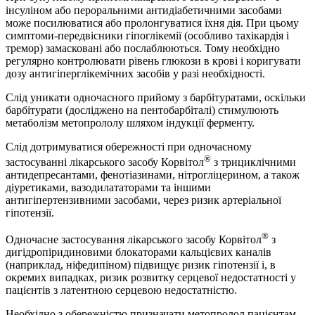
інсуліном або пероральними антидіабетичними засобами
може посилюватися або пролонгуватися їхня дія. При цьому
симптоми-передвісники гіпоглікемії (особливо тахікардія і
тремор) замасковані або послаблюються. Тому необхідно
регулярно контролювати рівень глюкози в крові і коригувати
дозу антигіперглікемічних засобів у разі необхідності.
Слід уникати одночасного прийому з барбітуратами, оскільки
барбітурати (досліджено на пентобарбіталі) стимулюють
метаболізм метопрололу шляхом індукції ферменту.
Слід дотримуватися обережності при одночасному
®
застосуванні лікарського засобу Корвітол
з трициклічними
антидепресантами, фенотіазинами, нітрогліцерином, а також
діуретиками, вазодилататорами та іншими
антигіпертензивними засобами, через ризик артеріальної
гіпотензії.
®
Одночасне застосування лікарського засобу Корвітол
з
дигідропіридиновими блокаторами кальцієвих каналів
(наприклад, ніфедипіном) підвищує ризик гіпотензії і, в
окремих випадках, ризик розвитку серцевої недостатності у
пацієнтів з латентною серцевою недостатністю.
Необхідно з обережністю призначати метопролол пацієнтам,