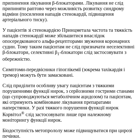
припинення лікування β-блокаторами. Лікування не слід
припиняти раптово через можливість розвитку синдрому
відміни (посилення нападів стенокардії, підвищення
артеріального тиску).
У пацієнтів зі стенокардією Принцметала частота та тяжкість
нападів стенокардії може збільшитися внаслідок
опосередкованого альфа-рецепторами звуження коронарних
судин. Тому таким пацієнтам не слід призначати неселективні
β-блокатори, селективні β
-блокатори слід застосовувати з
1
обережністю.
Симптоми-передвісники гіпоглікемії (зокрема тахікардія і
тремор) можуть бути замасковані.
Слід приділити особливу увагу пацієнтам з тяжкими
порушеннями функції нирок, з серйозними гострими станами
(що супроводжуються метаболічним ацидозом) та пацієнтам,
які отримують комбіноване лікування препаратами
наперстянки. У разі тяжкого порушення функції нирок
®
Корвітол
слід застосовувати лише при належному
моніторингу функції нирок.
Біодоступність метопрололу може підвищуватися при цирозі
печінки.