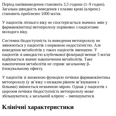
Період напіввиведення становить 3,5 години (1–9 годин).
Загальна швидкість виведення з плазми крові (кліренс)
становить приблизно 1000 мл/хв.
У пацієнтів літнього віку не спостерігається значних змін у
фармакокінетиці метопрололу порівняно з пацієнтами
молодого віку.
Системна біодоступність та виведення метопрололу не
змінюються у пацієнтів з нирковою недостатністю. Але
виведення метаболітів у таких пацієнтів зменшене. У
пацієнтів зі швидкістю клубочкової фільтрації менше 5 мл/хв
відбувається значне накопичення метаболітів. Таке
накопичення метаболітів не сприяє загальному β-
блокувальному ефекту.
У пацієнтів зі зниженою функцією печінки фармакокінетика
метопрололу (у зв’язку з низьким рівнем зв’язування з
білками) змінюється незначною мірою. Однак у пацієнтів з
цирозом печінки біодоступність метопрололу може
збільшуватися, а загальний кліренс – зменшуватися.
Клінічні характеристики