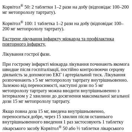
®
Корвітол
50: 2 таблетки 1–2 рази на добу (відповідає 100–200
мг метопрололу тартрату).
®
Корвітол
100: 1 таблетка 1–2 рази на добу (відповідає 100–
200 мг метопрололу тартрату).
Екстрене лікування інфаркту міокарда та профілактика
повторного інфаркту.
Лікування гострої фази.
При гострому інфаркті міокарда лікування починають якомога
швидше після госпіталізації, постійно контролюючи серцеву
діяльність за допомогою ЕКГ і артеріальний тиск. Лікування
розпочинають з 5 мг метопрололу тартрату внутрішньовенно.
Залежно від переносимості, наступні дози по 5 мг
метопрололу тартрату можна вводити внутрішньовенно з
інтервалом у 2 хвилини до досягнення максимальної загальної
дози 15 мг метопрололу тартрату.
Якщо повна доза 15 мг, введена внутрішньовенно,
переноситься добре, через 15 хвилин після останнього
внутрішньовенного введення 1 раз застосовують 1 таблетку
®
лікарського засобу Корвітол
50 або ½ таблетки лікарського