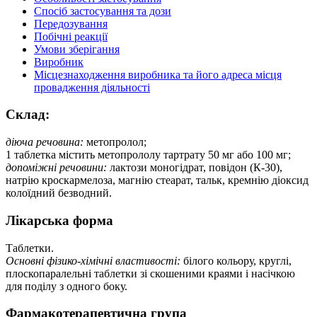
Спосіб застосування та дози
Передозування
Побічні реакції
Умови зберігання
Виробник
Місцезнаходження виробника та його адреса місця
провадження діяльності
Склад:
діюча речовина:
метопролол;
1 таблетка містить метопрололу тартрату 50 мг або 100 мг;
допоміжні речовини:
лактози моногідрат, повідон (К-30),
натрію кроскармелоза, магнію стеарат, тальк, кремнію діоксид
колоїдний безводний.
Лікарська форма
Таблетки.
Основні фізико-хімічні властивості:
білого кольору, круглі,
плоскопаралельні таблетки зі скошеними краями і насічкою
для поділу з одного боку.
Фармакотерапевтична група