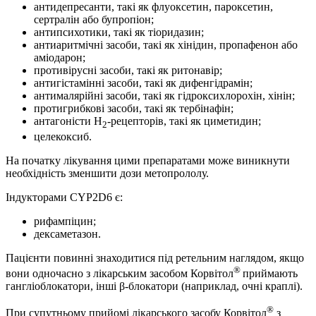
антидепресанти, такі як флуоксетин, пароксетин,
сертралін або бупропіон;
антипсихотики, такі як тіоридазин;
антиаритмічні засоби, такі як хінідин, пропафенон або
аміодарон;
противірусні засоби, такі як ритонавір;
антигістамінні засоби, такі як дифенгідрамін;
антималярійні засоби, такі як гідроксихлорохін, хінін;
протигрибкові засоби, такі як тербінафін;
антагоністи Н
-рецепторів, такі як циметидин;
2
целекоксиб.
На початку лікування цими препаратами може виникнути
необхідність зменшити дози метопрололу.
Індукторами CYP2D6 є:
рифампіцин;
дексаметазон.
Пацієнти повинні знаходитися під ретельним наглядом, якщо
®
вони одночасно з лікарським засобом Корвітол
приймають
гангліоблокатори, інші β-блокатори (наприклад, очні краплі).
®
При супутньому прийомі лікарського засобу Корвітол
з