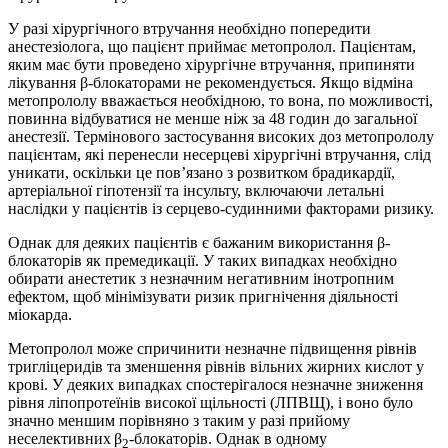
У разі хірургічного втручання необхідно попередити
анестезіолога, що пацієнт приймає метопролол. Пацієнтам,
яким має бути проведено хірургічне втручання, припиняти
лікування β-блокаторами не рекомендується. Якщо відміна
метопрололу вважається необхідною, то вона, по можливості,
повинна відбуватися не менше ніж за 48 годин до загальної
анестезії. Термінового застосування високих доз метопрололу
пацієнтам, які перенесли несерцеві хірургічні втручання, слід
уникати, оскільки це пов’язано з розвитком брадикардії,
артеріальної гіпотензії та інсульту, включаючи летальні
наслідки у пацієнтів із серцево-судинними факторами ризику.
Однак для деяких пацієнтів є бажаним використання β-
блокаторів як премедикації. У таких випадках необхідно
обирати анестетик з незначним негативним інотропним
ефектом, щоб мінімізувати ризик пригнічення діяльності
міокарда.
Метопролол може спричинити незначне підвищення рівнів
тригліцеридів та зменшення рівнів вільних жирних кислот у
крові. У деяких випадках спостерігалося незначне зниження
рівня ліпопротеїнів високої щільності (ЛПВЩ), і воно було
значно меншим порівняно з таким у разі прийому
неселективних
β
-блокаторів. Однак в одному
2