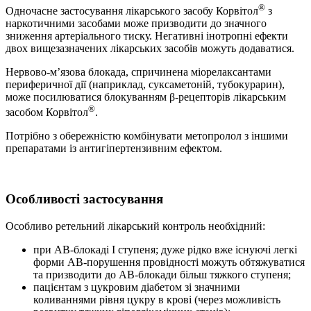
®
Одночасне застосування лікарського засобу Корвітол
з
наркотичними засобами може призводити до значного
зниження артеріального тиску. Негативні інотропні ефекти
двох вищезазначених лікарських засобів можуть додаватися.
Нервово-м’язова блокада, спричинена міорелаксантами
периферичної дії (наприклад, суксаметоній, тубокурарин),
може посилюватися блокуванням β-рецепторів лікарським
®
засобом Корвітол
.
Потрібно з обережністю комбінувати метопролол з іншими
препаратами із антигіпертензивним ефектом.
Особливості застосування
Особливо ретельний лікарський контроль необхідний:
при AВ-блокаді І ступеня; дуже рідко вже існуючі легкі
форми AВ-порушення провідності можуть обтяжуватися
та призводити до AВ-блокади більш тяжкого ступеня;
пацієнтам з цукровим діабетом зі значними
коливаннями рівня цукру в крові (через можливість