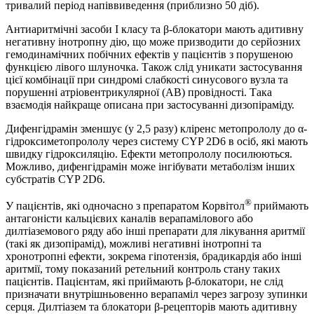
тривалий період напіввиведення (приблизно 50 діб).
Антиаритмічні засоби I класу та β-блокатори мають адитивну
негативну інотропну дію, що може призводити до серйозних
гемодинамічних побічних ефектів у пацієнтів з порушеною
функцією лівого шлуночка. Також слід уникати застосування
цієї комбінації при синдромі слабкості синусового вузла та
порушенні атріовентрикулярної (АВ) провідності. Така
взаємодія найкраще описана при застосуванні дизопіраміду.
Дифенгідрамін зменшує (у 2,5 разу) кліренс метопрололу до α-
гідроксиметопрололу через систему CYP 2D6 в осіб, які мають
швидку гідроксиляцію. Ефекти метопрололу посилюються.
Можливо, дифенгідрамін може інгібувати метаболізм інших
субстратів CYP 2D6.
®
У пацієнтів, які одночасно з препаратом Корвітол
приймають
антагоністи кальцієвих каналів верапамілового або
дилтіаземового ряду або інші препарати для лікування аритмії
(такі як дизопірамід), можливі негативні інотропні та
хронотропні ефекти, зокрема гіпотензія, брадикардія або інші
аритмії, тому показаний ретельний контроль стану таких
пацієнтів. Пацієнтам, які приймають β-блокатори, не слід
призначати внутрішньовенно верапаміл
через загрозу зупинки
серця. Дилтіазем та блокатори β-рецепторів мають адитивну