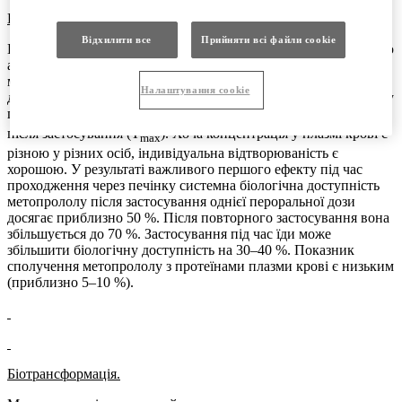
Всмоктування та розподіл.
Відхилити все
Прийняти всі файли сookie
Після перорального застосування метопролол майже повністю
абсорбується з кишково-шлункового тракту. Концентрація
метопрололу у плазмі крові лінійно залежить від прийнятої
Налаштування cookie
дози у межах терапевтичних доз. Максимальна концентрація у
плазмі крові (С
) досягається приблизно через 1,5–2 години
max
після застосування (T
). Хоча концентрація у плазмі крові є
max
різною у різних осіб, індивідуальна відтворюваність є
хорошою. У результаті важливого першого ефекту під час
проходження через печінку системна біологічна доступність
метопрололу після застосування однієї пероральної дози
досягає приблизно 50 %. Після повторного застосування вона
збільшується до 70 %. Застосування під час їди може
збільшити біологічну доступність на 30–40 %. Показник
сполучення метопрололу з протеїнами плазми крові є низьким
(приблизно 5–10 %).
Біотрансформація.