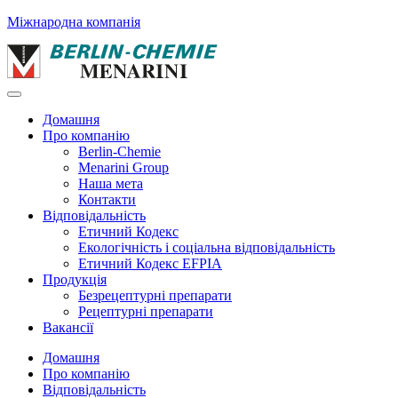
Міжнародна компанія
Домашня
Про компанію
Berlin-Chemie
Menarini Group
Наша мета
Контакти
Відповідальність
Етичний Кодекс
Екологічність і соціальна відповідальність
Етичний Кодекс EFPIA
Продукція
Безрецептурні препарати
Рецептурні препарати
Вакансії
Домашня
Про компанію
Відповідальність