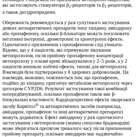
які застосовують стимулятори β
-рецепторів та β
-рецепторів,
2
1
а також дигідропіридини.
Обережність рекомендується у разі супутнього застосування
деяких антиаритмічних препаратів типу хінідину, аміодарону
або пропафенону, оскільки β-блокатори можуть посилювати
негативні інотропні, дромотропні та хронотропні ефекти.
Одночасного призначення з пропафеноном слід уникати.
Відомо, що у 4 пацієнтів, які отримували лікування
метопрололом, після прийому пропафенону концентрації
метопрололу у плазмі крові збільшувалися у 2‒5 разів, а у 2
пацієнтів виникли побічні ефекти, типові для метопрололу.
Взаємодія була підтверджена у 8 здорових добровольців. Ця
взаємодія, можливо, пояснюється тим, що пропафенон,
подібно до хінідину, пригнічує метаболізм метопрололу через
цитохром СYP2D6. Результат застосування такої комбінації
непередбачуваний, оскільки пропафенон також має β-
блокувальні властивості. Кардіодепресивні ефекти лікарського
®
засобу Корвітол
та антиаритмічних засобів (наприклад,
аміодарон, пропафенон та інші антиаритмічні препарати)
можуть додаватися. Ефект аміодарону у разі одночасного
застосування з метопрололом (значна синусова брадикардія)
може зберігатися протягом тривалого часу після припинення
прийому препарату, оскільки аміодарон має надзвичайно