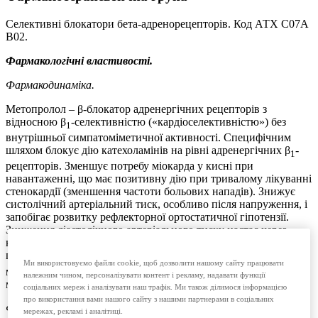
Селективні блокатори бета-адренорецепторів. Код АТХ С07А
В02.
Фармакологічні властивості.
Фармакодинаміка.
Метопролол – β-блокатор адренергічних рецепторів з
відносною β
-селективністю («кардіоселективністю») без
1
внутрішньої симпатоміметичної активності. Специфічним
шляхом блокує дію катехоламінів на рівні адренергічних β
-
1
рецепторів. Зменшує потребу міокарда у кисні при
навантаженні, що має позитивну дію при тривалому лікуванні
стенокардії (зменшення частоти больових нападів). Знижує
систолічний артеріальний тиск, особливо після напруження, і
запобігає розвитку рефлекторної ортостатичної гіпотензії.
Зниження діастолічного артеріального тиску настає через
кілька тижнів регулярного застосування – метопролол знижує
плазматичну активність реніну. Інгібуючи β
-рецептори,
2
Ми використовуємо файли cookie, щоб дозволити нашому сайту працювати
метопролол може викликати збільшення тонусу гладких
належним чином, персоналізувати контент і рекламу, надавати функції
м’язів.
соціальних мереж і аналізувати наш трафік. Ми також ділимося інформацією
про використання вами нашого сайту з нашими партнерами в соціальних
Фармакокінетика.
мережах, рекламі і аналітиці.