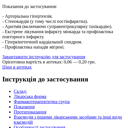
Показання до застосування:
- Артеріальна гіпертензія.
- Стенокардія (у тому числі постінфарктна).
- Аритмія (включаючи суправентрикулярну тахікардію).
- Екстрене лікування інфаркту міокарда та профілактика
повторного інфаркту.
- Гіперкінетичний кардіальний синдром.
- Профілактика нападів мігрені.
Завантажити інструкцію для застосування
Орієнтовна вартість в аптеках:
0
,
06
—
0
,
20
грн.
Ціни в аптеках
Інструкція до застосування
Склад:
Лікарська форма
Фармакотерапевтична група
Показання
Протипоказання
Взаємодія з іншими лікарськими засобами та інші види
взаємодій
Особливості застосування