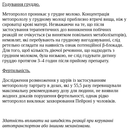
Годування груддю.
Метопролол проникає у грудне молоко. Концентрація
метопрололу у грудному молоці приблизно втричі вища, ніж у
сироватці крові матері. Незважаючи на те, що після
застосування терапевтичних доз виникнення побічних
реакцій не очікується (за винятком повільних метаболізаторів),
немовлят, які перебувають на грудному вигодовуванні, слід
ретельно оглядати на наявність ознак потенційної β-блокади.
Для того, щоб кількість діючої речовини, що надходить з
грудним молоком, була низькою, не слід годувати дитину
груддю протягом 3–4 годин після прийому препарату.
Фертильність.
Дослідження розмноження у щурів із застосуванням
метопрололу тартрату в дозах, які у 55,5 разу перевищували
максимальну рекомендовану дозу для людини, не виявили
жодних доказів порушення фертильності, однак рідко
метопролол викликає захворювання Пейроні у чоловіків.
Здатність впливати на швидкість реакції при керуванні
автотранспортом або іншими механізмами.