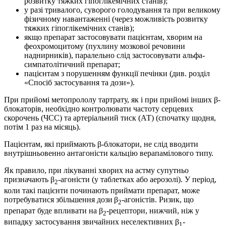
розвитку тяжких гіпоглікемічних станів);
у разі тривалого, суворого голодування та при великому
фізичному навантаженні (через можливість розвитку
тяжких гіпоглікемічних станів);
якщо препарат застосовувати пацієнтам, хворим на
феохромоцитому (пухлину мозкової речовини
наднирників), паралельно слід застосовувати альфа-
симпатолітичний препарат;
пацієнтам з порушенням функції печінки (див. розділ
«Спосіб застосування та дози»).
При прийомі метопрололу тартрату, як і при прийомі інших β-
блокаторів, необхідно контролювати частоту серцевих
скорочень (ЧСС) та артеріальний тиск (АТ) (спочатку щодня,
потім 1 раз на місяць).
Пацієнтам, які приймають β-блокатори, не слід вводити
внутрішньовенно антагоністи кальцію верапамілового типу.
Як правило, при лікуванні хворих на астму супутньо
призначають β
-агоністи (у таблетках або аерозолі). У період,
2
коли такі пацієнти починають приймати препарат, може
потребуватися збільшення дози
β
-агоністів. Ризик, що
2
препарат буде впливати на β
-рецептори, нижчий, ніж у
2
випадку застосування звичайних неселективних β
-
1