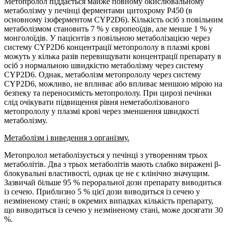
Метопролол піддається майже повному окислювальному
метаболізму у печінці ферментами цитохрому Р450 (в
основному ізоферментом СYP2D6). Кількість осіб з повільним
метаболізмом становить 7 % у європеоїдів, але менше 1 % у
монголоїдів. У пацієнтів з повільною метаболізацією через
систему СYP2D6 концентрації метопрололу в плазмі крові
можуть у кілька разів перевищувати концентрації препарату в
осіб з нормальною швидкістю метаболізму через систему
СYP2D6. Однак, метаболізм метопрололу через систему
СYP2D6, можливо, не впливає або впливає меншою мірою на
безпеку та переносимість метопрололу. При цирозі печінки
слід очікувати підвищення рівня неметаболізованого
метопрололу у плазмі крові через зменшення швидкості
метаболізму.
Метаболізм і виведення з організму.
Метопролол метаболізується у печінці з утворенням трьох
метаболітів. Два з трьох метаболітів мають слабко виражені β-
блокувальні властивості, однак це не є клінічно значущим.
Зазвичай більше 95 % пероральної дози препарату виводиться
із сечею. Приблизно 5 % цієї дози виводиться із сечею у
незміненому стані; в окремих випадках кількість препарату,
що виводиться із сечею у незміненому стані, може досягати 30
%.