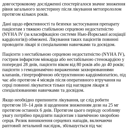
довгостроковому дослідженні спостерігалося значне зниження
рівня загального холестерину після лікування метопрололом
протягом кількох років.
Дані щодо ефективності та безпеки застосування препарату
пацієнтам з тяжкою стабільною серцевою недостатністю
(NYHA IV (за класифікацією системи Нью-Йоркської асоціації
кардіологів)) обмежені. Лікування таких пацієнтів повинні
проводити лікарі зі спеціальними навичками та досвідом.
Пацієнти з нестабільною серцевою недостатністю (NYHA IV),
гострим інфарктом міокарда або нестабільною стенокардією у
попередні 28 днів, пацієнти віком від 80 років або до 40 років;
пацієнти з гемодинамічно вираженими захворюваннями
клапанів, гіпертрофічною обструктивною кардіоміопатією, під
час або протягом 4 місяців після оперативного втручання на
серці повинні лікуватися тільки під наглядом лікаря зі
спеціалізованими навичками та досвідом.
Якщо необхідно припинити лікування, це слід робити
протягом 10–14 днів зі щоденним зниженням дози на 25 мг
протягом останніх 6 днів. Протягом цього періоду особливу
увагу потрібно приділяти пацієнтам з ішемічною хворобою
серця. Ризик виникнення серцевих нападів, включаючи
раптовий летальний наслідок, збільшується під час