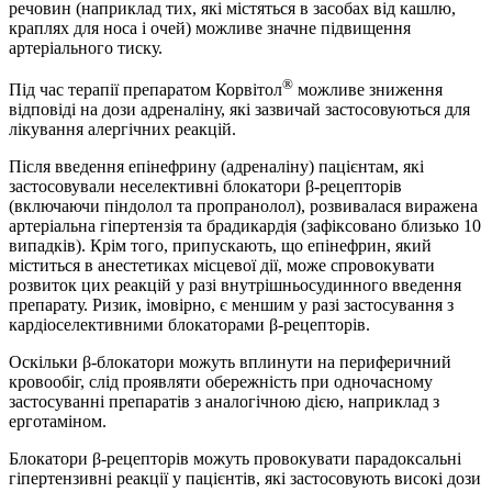
речовин (наприклад тих, які містяться в засобах від кашлю,
краплях для носа і очей) можливе значне підвищення
артеріального тиску.
®
Під час терапії препаратом Корвітол
можливе зниження
відповіді на дози адреналіну, які зазвичай застосовуються для
лікування алергічних реакцій.
Після введення епінефрину (адреналіну) пацієнтам, які
застосовували неселективні блокатори β-рецепторів
(включаючи піндолол та пропранолол), розвивалася виражена
артеріальна гіпертензія та брадикардія (зафіксовано близько 10
випадків). Крім того, припускають, що епінефрин, який
міститься в анестетиках місцевої дії, може спровокувати
розвиток цих реакцій у разі внутрішньосудинного введення
препарату. Ризик, імовірно, є меншим у разі застосування з
кардіоселективними блокаторами β-рецепторів.
Оскільки β-блокатори можуть вплинути на периферичний
кровообіг, слід проявляти обережність при одночасному
застосуванні препаратів з аналогічною дією, наприклад з
ерготаміном.
Блокатори β-рецепторів можуть провокувати парадоксальні
гіпертензивні реакції у пацієнтів, які застосовують високі дози