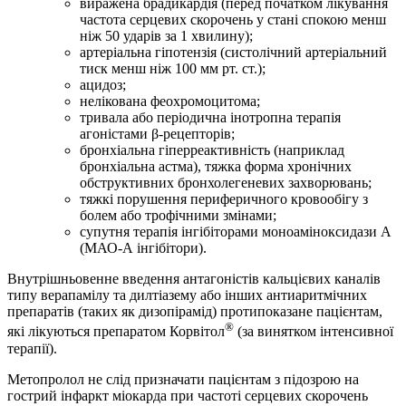
виражена брадикардія (перед початком лікування
частота серцевих скорочень у стані спокою менш
ніж 50 ударів за 1 хвилину);
артеріальна гіпотензія (систолічний артеріальний
тиск менш ніж 100 мм рт. ст.);
ацидоз;
нелікована феохромоцитома;
тривала або періодична інотропна терапія
агоністами β-рецепторів;
бронхіальна гіперреактивність (наприклад
бронхіальна астма), тяжка форма хронічних
обструктивних бронхолегеневих захворювань;
тяжкі порушення периферичного кровообігу з
болем або трофічними змінами;
супутня терапія інгібіторами моноаміноксидази А
(МАО-А інгібітори).
Внутрішньовенне введення антагоністів кальцієвих каналів
типу верапамілу та дилтіазему або інших антиаритмічних
препаратів (таких як дизопірамід) протипоказане пацієнтам,
®
які лікуються препаратом Корвітол
(за винятком інтенсивної
терапії).
Метопролол не слід призначати пацієнтам з підозрою на
гострий інфаркт міокарда при частоті серцевих скорочень