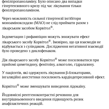
фенілпропаноламіну. Було описано два випадки
гіпертензивного кризу під час лікування тільки
фенілпропаноламіном.
Через можливість сильної гіпертензії інгібітори
моноаміноксидази (МАО) не слід приймати разом з
®
лікарським засобом Корвітол
.
Індометацин і рифампіцин можуть знижувати ефект
®
лікарського засобу Корвітол
. Імовірно, що ця взаємодія не
відбувається з суліндаком. Дослідження негативної взаємодії
було проведено з диклофенаком.
®
Дія лікарського засобу Корвітол
може посилюватися при
прийомі циметидину, фенітоїну, алкоголю, гідралазину.
У пацієнтів, які одержують лікування β-блокаторами,
інгаляційні анестетики посилюють кардіодепресивний ефект.
®
Корвітол
може зменшувати виведення лідокаїну.
Йодовмісні рентгеноконтрастні речовини для
внутрішньовенного введення підвищують ризик
анафілактичних реакцій.