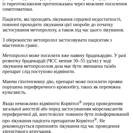
із тиреотоксикозом протипоказана через можливе посилення
симптоматики.
Пацієнти, які проходять лікування серцевої недостатності,
повинні проходити лікування цієї хвороби до початку
застосування метопрололу, а також під час цього лікування.
З обережністю метопролол застосовувати пацієнтам з
міастенією гравіс.
Метопролол може посилити вже наявну брадикардію. У разі
розвитку брадикардії (ЧСС менше 50–55 уд/хв) у ході
лікування метопрололом доза має бути зменшена та/або
препарат слід поступово відмінити.
Маючи гіпотензивну дію, препарат може посилити прояви
порушень периферичного кровообігу, таких як переміжна
кульгавість.
®
Якщо неможливо відмінити Корвітол
перед проведенням
загальної анестезії або перед застосуванням міорелаксантів
периферичної дії, анестезіолог повинен бути поінформований
®
про лікування пацієнта препаратом Корвітол
. Не
рекомендується припиняти лікування під час проведення
хірургічного втручання.