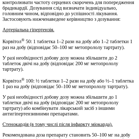
контролювати частоту серцевих скорочень для попередження
брадикардії. Дозування слід визначати індивідуально,
головним чином, відповідно до успішності лікування.
Застосовують нижченаведене керівництво з дозування:
Артеріальна гіпертензія.
®
Корвітол
50: 1 таблетка 1–2 рази на добу або 1–2 таблетки 1
раз на добу (відповідає 50–100 мг метопрололу тартрату).
У разі необхідності добову дозу можна збільшити до 2
таблеток двічі на добу (відповідає 200 мг метопрололу
тартрату).
®
Корвітол
100: ½ таблетки 1–2 рази на добу або ½–1 таблетка
1 раз на добу (відповідає 50–100 мг метопрололу тартрату).
У разі необхідності добову дозу можна збільшити до 1
таблетки двічі на добу (відповідає 200 мг метопрололу
тартрату) або комбінувати лікарський засіб з іншими
антигіпертензивними препаратами.
Стенокардія (в тому числі після інфаркту міокарда).
Рекомендована доза препарату становить 50–100 мг на добу