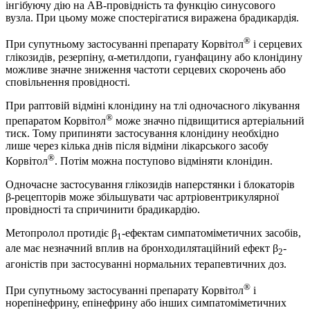
інгібуючу дію на AВ-провідність та функцію синусового
вузла. При цьому може спостерігатися виражена брадикардія.
®
При супутньому застосуванні препарату Корвітол
і серцевих
глікозидів, резерпіну, α-метилдопи, гуанфацину або клонідину
можливе значне зниження частоти серцевих скорочень або
сповільнення провідності.
При раптовій відміні клонідину на тлі одночасного лікування
®
препаратом Корвітол
може значно підвищитися артеріальний
тиск. Тому припиняти застосування клонідину необхідно
лише через кілька днів після відміни лікарського засобу
®
Корвітол
. Потім можна поступово відміняти клонідин.
Одночасне застосування глікозидів наперстянки і блокаторів
β-рецепторів може збільшувати час артріовентрикулярної
провідності та спричинити брадикардію.
Метопролол протидіє β
-ефектам симпатоміметичних засобів,
1
але має незначний вплив на бронходилятаційний ефект β
-
2
агоністів при застосуванні нормальних терапевтичних доз.
®
При супутньому застосуванні препарату Корвітол
і
норепінефрину, епінефрину або інших симпатоміметичних