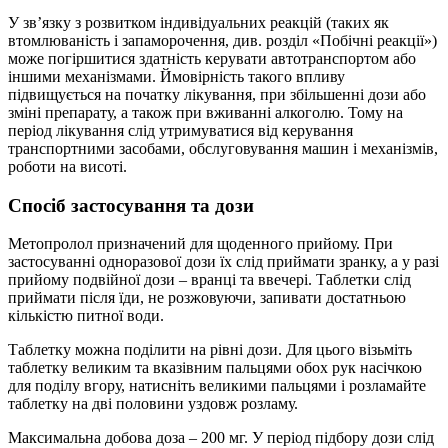
У зв’язку з розвитком індивідуальних реакцій (таких як
втомлюваність і запаморочення, див. розділ «Побічні реакції»)
може погіршитися здатність керувати автотранспортом або
іншими механізмами. Ймовірність такого впливу
підвищується на початку лікування, при збільшенні дози або
зміні препарату, а також при вживанні алкоголю. Тому на
період лікування слід утримуватися від керування
транспортними засобами, обслуговування машин і механізмів,
роботи на висоті.
Спосіб застосування та дози
Метопролол призначений для щоденного прийому. При
застосуванні одноразової дози їх слід приймати зранку, а у разі
прийому подвійної дози – вранці та ввечері. Таблетки слід
приймати після їди, не розжовуючи, запивати достатньою
кількістю питної води.
Таблетку можна поділити на рівні дози. Для цього візьміть
таблетку великим та вказівним пальцями обох рук насічкою
для поділу вгору, натисніть великими пальцями і розламайте
таблетку на дві половини уздовж розламу.
Максимальна добова доза – 200 мг. У період підбору дози слід