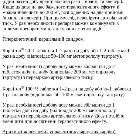
(один раз на добу вранці або два рази – вранці та ввечері).
Якщо ця доза не дає бажаного терапевтичного ефекту, її
можна збільшити до 200 мг, розподілених на два прийоми
(вранці та ввечері). При цьому слід перевіряти артеріальний
тиск. У разі необхідності препарат можна комбінувати з
іншими препаратами для лікування стенокардії.
Гіперкінетичний кардіальний синдром.
®
Корвітол
50: 1 таблетка 1–2 рази на добу або 1–2 таблетки 1
раз на добу (відповідає 50–100 мг метопрололу тартрату).
У разі необхідності добову дозу можна збільшити до 2
таблеток двічі на добу (відповідає 200 мг метопрололу
тартрату) з перевіркою артеріального тиску.
®
Корвітол
100: ½ таблетки 1–2 рази на добу або ½–1 таблетка
1 раз на добу (відповідає 50–100 мг метопрололу тартрату).
У разі необхідності добову дозу можна збільшити до 1
таблетки двічі на добу (відповідає 200 мг метопрололу
тартрату) з перевіркою артеріального тиску. Дозу потрібно
зменшити при досягненні терапевтичного ефекту.
Аритмія (включаючи суправентрикулярну тахікардію).