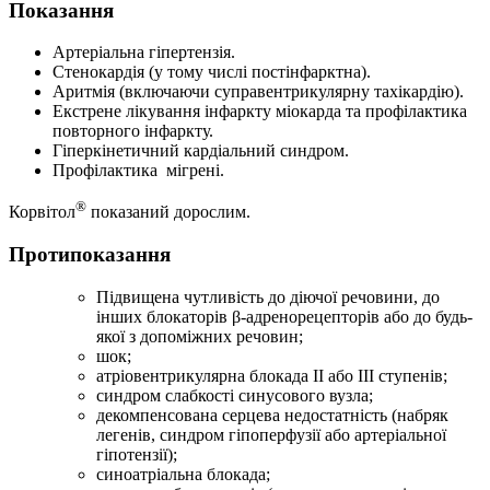
Показання
Артеріальна гіпертензія.
Стенокардія (у тому числі постінфарктна).
Аритмія (включаючи суправентрикулярну тахікардію).
Екстрене лікування інфаркту міокарда та профілактика
повторного інфаркту.
Гіперкінетичний кардіальний синдром.
Профілактика мігрені.
®
Корвітол
показаний дорослим.
Протипоказання
Підвищена чутливість до діючої речовини, до
інших блокаторів β-адренорецепторів або до будь-
якої з допоміжних речовин;
шок;
атріовентрикулярна блокада II або III ступенів;
синдром слабкості синусового вузла;
декомпенсована серцева недостатність (набряк
легенів, синдром гіпоперфузії або артеріальної
гіпотензії);
синоатріальна блокада;