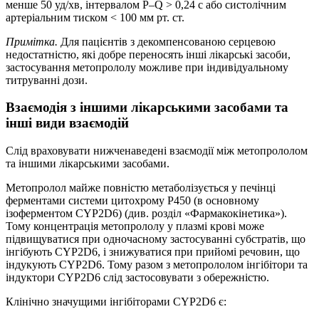
менше 50 уд/хв, інтервалом P–Q > 0,24 c або систолічним
артеріальним тиском < 100 мм рт. ст.
Примітка.
Для пацієнтів з декомпенсованою серцевою
недостатністю, які добре переносять інші лікарські засоби,
застосування метопрололу можливе при індивідуальному
титруванні дози.
Взаємодія з іншими лікарськими засобами та
інші види взаємодій
Слід враховувати нижченаведені взаємодії між метопрололом
та іншими лікарськими засобами.
Метопролол майже повністю метаболізується у печінці
ферментами системи цитохрому P450 (в основному
ізоферментом CYP2D6) (див. розділ «Фармакокінетика»).
Тому концентрація метопрололу у плазмі крові може
підвищуватися при одночасному застосуванні субстратів, що
інгібують CYP2D6, і знижуватися при прийомі речовин, що
індукують CYP2D6. Тому разом з метопрололом інгібітори та
індуктори CYP2D6 слід застосовувати з обережністю.
Клінічно значущими інгібіторами CYP2D6 є: