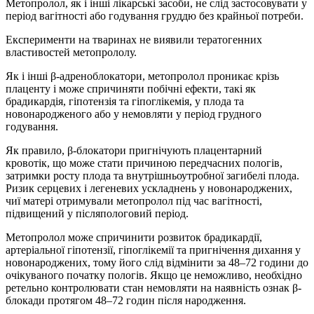
Метопролол, як і інші лікарські засоби, не слід застосовувати у
період вагітності або годування груддю без крайньої потреби.
Експерименти на тваринах не виявили тератогенних
властивостей метопрололу.
Як і інші β-адреноблокатори, метопролол проникає крізь
плаценту і може спричиняти побічні ефекти, такі як
брадикардія, гіпотензія та гіпоглікемія, у плода та
новонародженого або у немовляти у період грудного
годування.
Як правило, β-блокатори пригнічують плацентарний
кровотік, що може стати причиною передчасних пологів,
затримки росту плода та внутрішньоутробної загибелі плода.
Ризик серцевих і легеневих ускладнень у новонароджених,
чиї матері отримували метопролол під час вагітності,
підвищений у післяпологовий період.
Метопролол може спричинити розвиток брадикардії,
артеріальної гіпотензії, гіпоглікемії та пригнічення дихання у
новонароджених, тому його слід відмінити за 48–72 години до
очікуваного початку пологів. Якщо це неможливо, необхідно
ретельно контролювати стан немовляти на наявність ознак β-
блокади протягом 48–72 годин після народження.