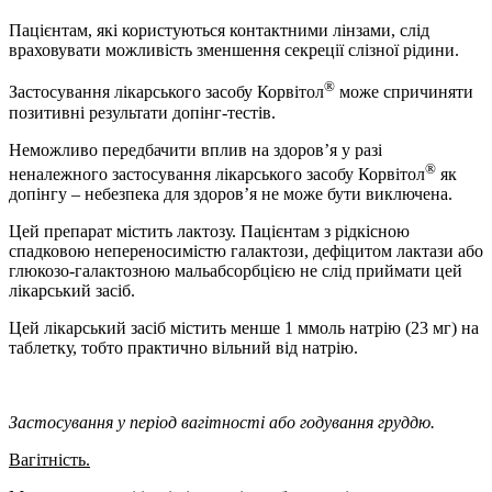
Пацієнтам, які користуються контактними лінзами, слід
враховувати можливість зменшення секреції слізної рідини.
®
Застосування лікарського засобу Корвітол
може спричиняти
позитивні результати допінг-тестів.
Неможливо передбачити вплив на здоров’я у разі
®
неналежного застосування лікарського засобу Корвітол
як
допінгу – небезпека для здоров’я не може бути виключена.
Цей препарат містить лактозу. Пацієнтам з рідкісною
спадковою непереносимістю галактози, дефіцитом лактази або
глюкозо-галактозною мальабсорбцією не слід приймати цей
лікарський засіб.
Цей лікарський засіб містить менше 1 ммоль натрію (23 мг) на
таблетку, тобто практично вільний від натрію.
Застосування у період вагітності або годування груддю.
Вагітність.