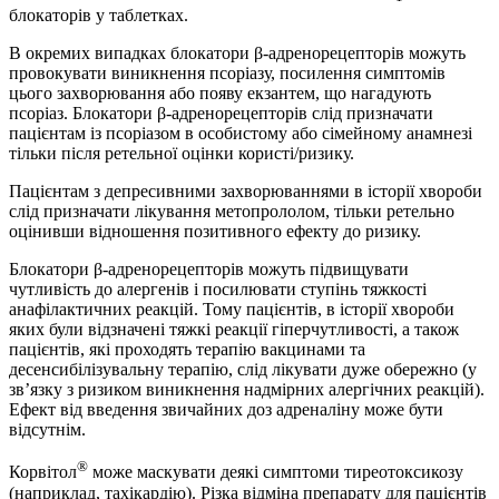
блокаторів у таблетках.
В окремих випадках блокатори β-адренорецепторів можуть
провокувати виникнення псоріазу, посилення симптомів
цього захворювання або появу екзантем, що нагадують
псоріаз. Блокатори β-адренорецепторів слід призначати
пацієнтам із псоріазом в особистому або сімейному анамнезі
тільки після ретельної оцінки користі/ризику.
Пацієнтам з депресивними захворюваннями в історії хвороби
слід призначати лікування метопрололом, тільки ретельно
оцінивши відношення позитивного ефекту до ризику.
Блокатори β-адренорецепторів можуть підвищувати
чутливість до алергенів і посилювати ступінь тяжкості
анафілактичних реакцій. Тому пацієнтів, в історії хвороби
яких були відзначені тяжкі реакції гіперчутливості, а також
пацієнтів, які проходять терапію вакцинами та
десенсибілізувальну терапію, слід лікувати дуже обережно (у
зв’язку з ризиком виникнення надмірних алергічних реакцій).
Ефект від введення звичайних доз адреналіну може бути
відсутнім.
®
Корвітол
може маскувати деякі симптоми тиреотоксикозу
(наприклад, тахікардію). Різка відміна препарату для пацієнтів