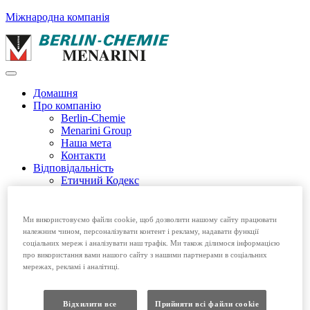
Міжнародна компанія
Домашня
Про компанію
Berlin-Chemie
Menarini Group
Наша мета
Контакти
Відповідальність
Етичний Кодекс
Екологічність і соціальна відповідальність
Етичний Кодекс EFPIA
Продукція
Ми використовуємо файли cookie, щоб дозволити нашому сайту працювати
Безрецептурні препарати
належним чином, персоналізувати контент і рекламу, надавати функції
Рецептурні препарати
соціальних мереж і аналізувати наш трафік. Ми також ділимося інформацією
Вакансії
про використання вами нашого сайту з нашими партнерами в соціальних
мережах, рекламі і аналітиці.
Домашня
Про компанію
Відповідальність
Відхилити все
Прийняти всі файли сookie