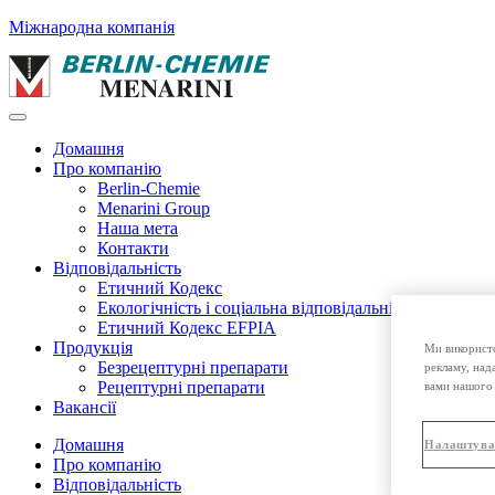
Міжнародна компанія
Домашня
Про компанію
Berlin-Chemie
Menarini Group
Наша мета
Контакти
Відповідальність
Етичний Кодекс
Екологічність і соціальна відповідальність
Етичний Кодекс EFPIA
Продукція
Ми використо
Безрецептурні препарати
рекламу, над
Рецептурні препарати
вами нашого 
Вакансії
Домашня
Налаштува
Про компанію
Відповідальність