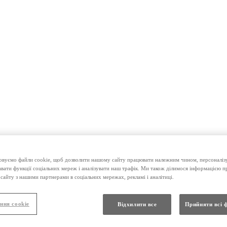
вуємо файли cookie, щоб дозволити нашому сайту працювати належним чином, персоналізу
авати функції соціальних мереж і аналізувати наш трафік. Ми також ділимося інформацією 
сайту з нашими партнерами в соціальних мережах, рекламі і аналітиці.
ння cookie
Відхилити все
Прийняти всі 