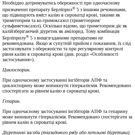
Необхідно дотримуватись обережності при одночасному
®
призначенні препарату Берліприл
5 з іншими речовинами,
що підвищують вміст калію в сироватці крові, такими як
триметоприм та ко-тримоксазол (триметоприм/
сульфаметоксазол). Оскільки відомо, що триметоприм діє як
калійзберігаючий діуретик як амілорид. Тому комбінація
®
Берліприлу
5 з вищезгаданими препаратами не
рекомендована. Якщо ж супутній прийом є показаним, їх слід
застосовувати з обережністю та при регулярному контролі
рівня калію в сироватці крові (див. розділ «Особливості
застосування»).
Циклоспорин.
При одночасному застосуванні інгібіторів АПФ та
циклоспорину може виникнути гіперкаліємія. Рекомендовано
спостерігати за рівнем калію в сироватці крові.
Гепарин.
При одночасному застосуванні інгібіторів АПФ та гепарину
може виникнути гіперкаліємія. Рекомендовано спостерігати за
рівнем калію в сироватці крові.
Діуретичні засоби (тіазидового ряду або петльові діуретики).