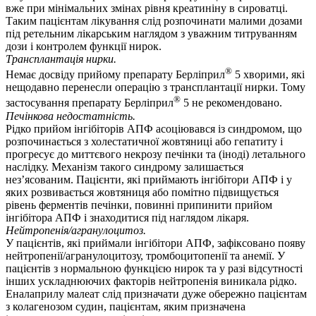
вже при мінімальних змінах рівня креатиніну в сироватці.
Таким пацієнтам лікування слід розпочинати малими дозами
під ретельним лікарським наглядом з уважним титруванням
дози і контролем функції нирок.
Трансплантація нирки.
®
Немає досвіду прийому препарату Берліприл
5 хворими, які
нещодавно перенесли операцію з трансплантації нирки. Тому
®
застосування препарату Берліприл
5 не рекомендовано.
Печінкова недостатність.
Рідко прийом інгібіторів АПФ асоціювався із синдромом, що
розпочинається з холестатичної жовтяниці або гепатиту і
прогресує до миттєвого некрозу печінки та (іноді) летального
наслідку. Механізм такого синдрому залишається
нез’ясованим. Пацієнти, які приймають інгібітори АПФ і у
яких розвивається жовтяниця або помітно підвищується
рівень ферментів печінки, повинні припинити прийом
інгібітора АПФ і знаходитися під наглядом лікаря.
Нейтропенія/агранулоцитоз.
У пацієнтів, які приймали інгібітори АПФ, зафіксовано появу
нейтропенії/агранулоцитозу, тромбоцитопенії та анемії. У
пацієнтів з нормальною функцією нирок та у разі відсутності
інших ускладнюючих факторів нейтропенія виникала рідко.
Еналаприлу малеат слід призначати дуже обережно пацієнтам
з колагенозом судин, пацієнтам, яким призначена