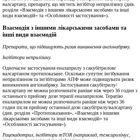
валсартану, препарату, що містить інгібітор неприлізину (див.
розділи «Взаємодія з іншими лікарськими засобами та інші
види взаємодій» та «Особливості застосування»).
Взаємодія з іншими лікарськими засобами та
інші види взаємодій
Препарати, що підвищують ризик виникнення ангіонабряку.
Інгібітори неприлізину.
Одночасне застосування еналаприлу з сакубітрилом/
валсартаном протипоказане. Оскільки супутнє інгібування
неприлізином та інгібіторами АПФ може підвищувати ризик
виникнення ангіонабряку. Застосування сакубітрилу/
валсартану не можна розпочинати раніше ніж через 36 годин з
останнього прийому дози терапії еналаприлом. Терапію
еналаприлом не можна розпочинати раніше ніж через 36
годин після прийому останньої дози сакубітрилу/валсартану
(див. розділи «Протипоказання», «Взаємодія з іншими
лікарськими засобами та інші види взаємодій» та
«Особливості застосування»).
Рацекадотрил, інгібітори
mTOR
(наприклад, темсиролімус,