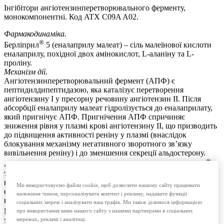
Інгібітори ангіотензинперетворювального ферменту,
монокомпонентні. Код ATХ C09A A02.
Фармакодинаміка.
®
Берліприл
5 (еналаприлу малеат) – сіль малеїнової кислоти
еналаприлу, похідної двох амінокислот, L-аланіну та L-
проліну.
Механізм дії.
Ангіотензинперетворювальний фермент (АПФ) є
пептидилдипептидазою, яка каталізує перетворення
ангіотензину І у пресорну речовину ангіотензин ІІ. Після
абсорбції еналаприлу малеат гідролізується до еналаприлату,
який пригнічує АПФ. Пригнічення АПФ спричиняє
зниження рівня у плазмі крові ангіотензину ІІ, що призводить
до підвищення активності реніну у плазмі (внаслідок
блокування механізму негативного зворотного зв’язку
вивільнення реніну) і до зменшення секреції альдостерону.
®
АПФ є ідентичним до кінінази II. Таким чином, Берліприл
5
також може блокувати розщеплення брадикініну, потужного
вазодепресорного пептиду. Проте роль, яку відіграє даний
Ми використовуємо файли cookie, щоб дозволити нашому сайту працювати
ефект у терапевтичній дії еналаприлу, залишається не
належним чином, персоналізувати контент і рекламу, надавати функції
вивченою.
соціальних мереж і аналізувати наш трафік. Ми також ділимося інформацією
®
Механізм, завдяки якому Берліприл
5 знижує артеріальний
про використання вами нашого сайту з нашими партнерами в соціальних
тиск, пов’язують передусім із пригніченням активності ренін-
мережах, рекламі і аналітиці.