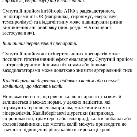
сиролімус, еверолімус) та вілдагліптин.
Супутній прийом інгібіторів АПФ з рацекадотрилом,
інгібіторами mTOR (наприклад, сиролімус, еверолімус,
темсиролімус) та вілдагліптину може підвищувати ризик
виникнення ангіонабряку (див. розділ «Особливості
застосування»).
Інші антигіпертензивні препарати.
Супутній прийом антигіпертензивних препаратів може
посилити гіпотензивний ефект еналаприлу. Супутній прийом
з нітрогліцерином, іншими нітратами або іншими
вазодилататорами може додатково знизити артеріальний тиск.
Калійзберігаючі діуретики, добавки з калієм або сольові
замінники, що містять калій.
Незважаючи на те, що рівень калію в сироватці зазвичай
залишається в межах норми, у деяких пацієнтів, які
отримують терапію еналаприлом, може виникнути
гіперкаліємія. Калійзберігаючі діуретики (наприклад,
спіронолактон, тріамтерен або амілорид), калієві добавки або
сольові замінники, що містять калій можуть призводити до
значного підвищення рівня калію в сироватці крові.