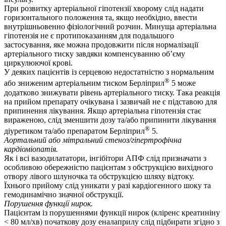
При розвитку артеріальної гіпотензії хворому слід надати
горизонтального положення та, якщо необхідно, ввести
внутрішньовенно фізіологічний розчин. Минуща артеріальна
гіпотензія не є протипоказанням для подальшого
застосування, яке можна продовжити після нормалізації
артеріального тиску завдяки компенсуванню об’єму
циркулюючої крові.
У деяких пацієнтів із серцевою недостатністю з нормальним
®
або зниженим артеріальним тиском Берліприл
5 може
додатково знижувати рівень артеріального тиску. Така реакція
на прийом препарату очікувана і зазвичай не є підставою для
припинення лікування. Якщо артеріальна гіпотензія стає
вираженою, слід зменшити дозу та/або припинити лікування
®
діуретиком та/або препаратом Берліприл
5.
Аортальний або мітральний стеноз/гіпертрофічна
кардіоміопатія.
Як і всі вазодилататори, інгібітори АПФ слід призначати з
особливою обережністю пацієнтам з обструкцією вихідного
отвору лівого шлуночка та обструкцією шляху відтоку.
Їхнього прийому слід уникати у разі кардіогенного шоку та
гемодинамічно значної обструкції.
Порушення функції нирок.
Пацієнтам із порушеннями функції нирок (кліренс креатиніну
< 80 мл/хв) початкову дозу еналаприлу слід підбирати згідно з