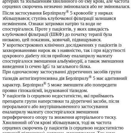
артеріях та збільшенням хвилинного об’єму крові, але частота
серцевих скорочень незначно змінювалася або не змінювалася.
®
Після застосування Берліприлу
5 кровообіг у нирках
збільшувався; ступінь клубочкової фільтрації залишався
незміненим. Ознаки затримки натрію та води не
спостерігалися. Проте у пацієнтів, у яких швидкість
клубочкової фільтрації (ШКФ) до початку терапії була
низькою, цей показник, зазвичай, підвищувався.
У короткострокових клінічних дослідженнях у пацієнтів із
захворюваннями нирок як з наявністю, так і при відсутності
цукрового діабету після прийому еналаприлу мaлeaту
спостерігалося зменшення альбумінурії, а також зменшення
виведення із сечею IgG та загального білка.
При одночасному застосуванні діуретичних засобів групи
®
тіазидів антигіпертензивна дія Берліприлу
5 має адитивний
®
характер. Берліприл
5 може зменшити або попередити
прояви гіпокаліємії, індукованої тіазидом.
У пацієнтів із серцевою недостатністю, які приймають
препарати групи наперстянки та діуретичні засоби, після
перорального або внутрішньовенного застосування
еналаприлу малеату спостерігалося зменшення
периферичного опору та зниження артеріального тиску.
Хвилинний об’єм крові збільшувався, тоді як частота
серцевих скорочень (у пацієнтів із серцевою недостатністю