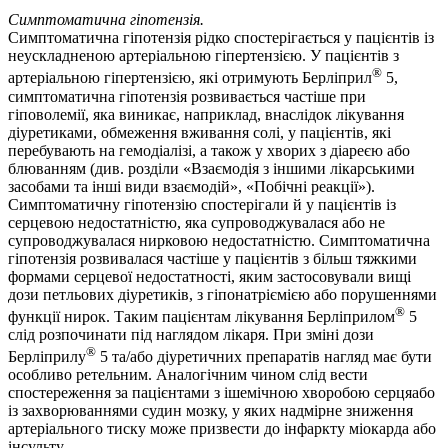
Симптоматична гіпотензія.
Симптоматична гіпотензія рідко спостерігається у пацієнтів із
неускладненою артеріальною гіпертензією. У пацієнтів з
®
артеріальною гіпертензією, які отримують Берліприл
5,
симптоматична гіпотензія розвивається частіше при
гіповолемії, яка виникає, наприклад, внаслідок лікування
діуретиками, обмеження вживання солі, у пацієнтів, які
перебувають на гемодіалізі, а також у хворих з діареєю або
блюванням (див. розділи «Взаємодія з іншими лікарськими
засобами та інші види взаємодій», «Побічні реакції»).
Симптоматичну гіпотензію спостерігали й у пацієнтів із
серцевою недостатністю, яка супроводжувалася або не
супроводжувалася нирковою недостатністю. Симптоматична
гіпотензія розвивалася частіше у пацієнтів з більш тяжкими
формами серцевої недостатності, яким застосовували вищі
дози петльових діуретиків, з гіпонатріємією або порушеннями
®
функції нирок. Таким пацієнтам лікування Берліприлом
5
слід розпочинати під наглядом лікаря. При зміні дози
®
Берліприлу
5 та/або діуретичних препаратів нагляд має бути
особливо ретельним. Аналогічним чином слід вести
спостереження за пацієнтами з ішемічною хворобою серцяабо
із захворюваннями судин мозку, у яких надмірне зниження
артеріального тиску може призвести до інфаркту міокарда або
інсульту.