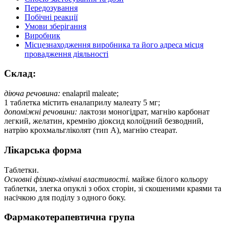
Передозування
Побічні реакції
Умови зберігання
Виробник
Місцезнаходження виробника та його адреса місця
провадження діяльності
Склад:
діюча речовина:
enalapril maleate;
1 таблетка містить еналаприлу малеату 5 мг;
допоміжні речовини:
лактози моногідрат, магнію карбонат
легкий, желатин, кремнію діоксид колоїдний безводний,
натрію крохмальгліколят (тип А), магнію стеарат.
Лікарська форма
Таблетки.
Основні фізико-хімічні властивості.
майже білого кольору
таблетки, злегка опуклі з обох сторін, зі скошеними краями та
насічкою для поділу з одного боку.
Фармакотерапевтична група