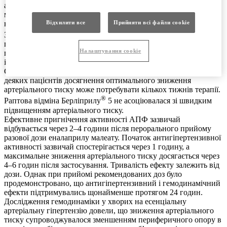
ангіотензин-альдостеронової системи (РAAС). Берліприл® 5
може виявляти антигіпертензивний ефект навіть у пацієнтів з
низькореніновою гіпертензією.
Відхилити все
Прийняти всі файли сookie
®
Застосування Берліприлу
5 пацієнтам з артеріальною
гіпертензією призводить до зниження артеріального тиску у
Налаштування cookie
пацієнтів у горизонтальному і вертикальному положеннях без
істотного збільшення частоти серцевих скорочень.
Симптоматична постуральна гіпотензія виникає нечасто. У
деяких пацієнтів досягнення оптимального зниження
артеріального тиску може потребувати кількох тижнів терапії.
®
Раптова відміна Берліприлу
5 не асоціювалася зі швидким
підвищенням артеріального тиску.
Ефективне пригнічення активності АПФ зазвичай
відбувається через 2–4 години після перорального прийому
разової дози еналаприлу малеату. Початок антигіпертензивної
активності зазвичай спостерігається через 1 годину, а
максимальне зниження артеріального тиску досягається через
4–6 годин після застосування. Тривалість ефекту залежить від
дози. Однак при прийомі рекомендованих доз було
продемонстровано, що антигіпертензивний і гемодинамічний
ефекти підтримувались щонайменше протягом 24 годин.
Дослідження гемодинаміки у хворих на есенціальну
артеріальну гіпертензію довели, що зниження артеріального
тиску супроводжувалося зменшенням периферичного опору в