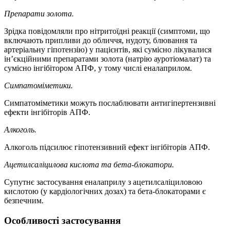
Препарати золота.
Зрідка повідомляли про нітритоїдні реакції (симптоми, що
включають припливи до обличчя, нудоту, блювання та
артеріальну гіпотензію) у пацієнтів, які сумісно лікувалися
ін’єкційними препаратами золота (натрію ауротіомалат) та
сумісно інгібітором АПФ, у тому числі еналаприлом.
Симпатоміметики.
Симпатоміметики можуть послаблювати антигіпертензивні
ефекти інгібіторів АПФ.
Алкоголь.
Алкоголь підсилює гіпотензивний ефект інгібіторів АПФ.
Ацетилсаліцилова кислота та бета-блокатори.
Супутнє застосування еналаприлу з ацетилсаліциловою
кислотою (у кардіологічних дозах) та бета-блокаторами є
безпечним.
Особливості застосування