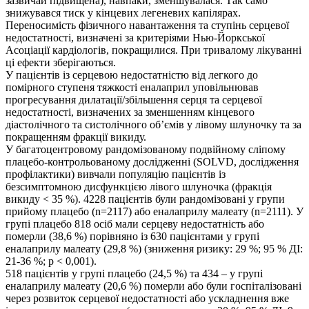
зазвичай підвищена), навпаки, зменшувалася. Так само
знижувався тиск у кінцевих легеневих капілярах.
Переносимість фізичного навантаження та ступінь серцевої
недостатності, визначені за критеріями Нью-Йоркської
Асоціації кардіологів, покращилися. При тривалому лікуванні
ці ефекти зберігаються.
У пацієнтів із серцевою недостатністю від легкого до
помірного ступеня тяжкості еналаприл уповільнював
прогресування дилатації/збільшення серця та серцевої
недостатності, визначених за зменшенням кінцевого
діастолічного та систолічного об’ємів у лівому шлуночку та за
покращенням фракції викиду.
У багатоцентровому рандомізованому подвійному сліпому
плацебо-контрольованому дослідженні (SOLVD, дослідження
профілактики) вивчали популяцію пацієнтів із
безсимптомною дисфункцією лівого шлуночка (фракція
викиду < 35 %). 4228 пацієнтів були рандомізовані у групи
прийому плацебо (n=2117) або еналаприлу малеату (n=2111). У
групі плацебо 818 осіб мали серцеву недостатність або
померли (38,6 %) порівняно із 630 пацієнтами у групі
еналаприлу малеату (29,8 %) (зниження ризику: 29 %; 95 % ДІ:
21-36 %; p < 0,001).
518 пацієнтів у групі плацебо (24,5 %) та 434 – у групі
еналаприлу малеату (20,6 %) померли або були госпіталізовані
через розвиток серцевої недостатності або ускладнення вже