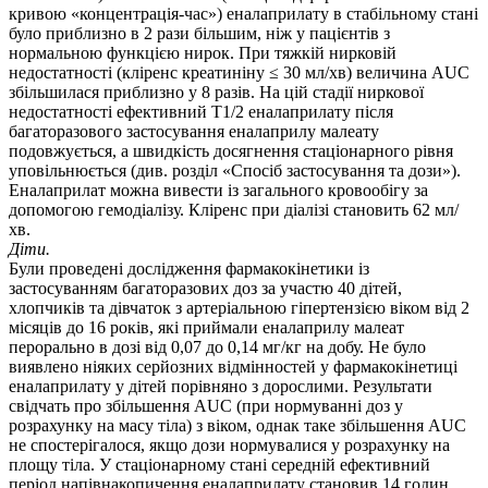
кривою «концентрація-час») еналаприлату в стабільному стані
було приблизно в 2 рази більшим, ніж у пацієнтів з
нормальною функцією нирок. При тяжкій нирковій
недостатності (кліренс креатиніну ≤ 30 мл/хв) величина AUC
збільшилася приблизно у 8 разів. На цій стадії ниркової
недостатності ефективний Т1/2 еналаприлату після
багаторазового застосування еналаприлу малеату
подовжується, а швидкість досягнення стаціонарного рівня
уповільнюється (див. розділ «Спосіб застосування та дози»).
Еналаприлат можна вивести із загального кровообігу за
допомогою гемодіалізу. Кліренс при діалізі становить 62 мл/
хв.
Діти.
Були проведені дослідження фармакокінетики із
застосуванням багаторазових доз за участю 40 дітей,
хлопчиків та дівчаток з артеріальною гіпертензією віком від 2
місяців до 16 років, які приймали еналаприлу малеат
перорально в дозі від 0,07 до 0,14 мг/кг на добу. Не було
виявлено ніяких серйозних відмінностей у фармакокінетиці
еналаприлату у дітей порівняно з дорослими. Результати
свідчать про збільшення AUC (при нормуванні доз у
розрахунку на масу тіла) з віком, однак таке збільшення AUC
не спостерігалося, якщо дози нормувалися у розрахунку на
площу тіла. У стаціонарному стані середній ефективний
період напівнакопичення еналаприлату становив 14 годин.