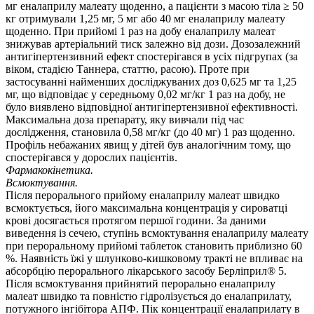
мг еналаприлу малеату щоденно, а пацієнти з масою тіла ≥ 50
кг отримували 1,25 мг, 5 мг або 40 мг еналаприлу малеату
щоденно. При прийомі 1 раз на добу еналаприлу малеат
знижував артеріальний тиск залежно від дози. Дозозалежний
антигіпертензивний ефект спостерігався в усіх підгрупах (за
віком, стадією Таннера, статтю, расою). Проте при
застосуванні найменших досліджуваних доз 0,625 мг та 1,25
мг, що відповідає у середньому 0,02 мг/кг 1 раз на добу, не
було виявлено відповідної антигіпертензивної ефективності.
Максимальна доза препарату, яку вивчали під час
дослідження, становила 0,58 мг/кг (до 40 мг) 1 раз щоденно.
Профіль небажаних явищ у дітей був аналогічним тому, що
спостерігався у дорослих пацієнтів.
Фармакокінетика.
Всмоктування.
Після перорального прийому еналаприлу малеат швидко
всмоктується, його максимальна концентрація у сироватці
крові досягається протягом першої години. За даними
виведення із сечею, ступінь всмоктування еналаприлу малеату
при пероральному прийомі таблеток становить приблизно 60
%. Наявність їжі у шлунково-кишковому тракті не впливає на
абсорбцію перорального лікарського засобу Берліприл® 5.
Після всмоктування прийнятий перорально еналаприлу
малеат швидко та повністю гідролізується до еналаприлату,
потужного інгібітора АПФ. Пік концентрації еналаприлату в