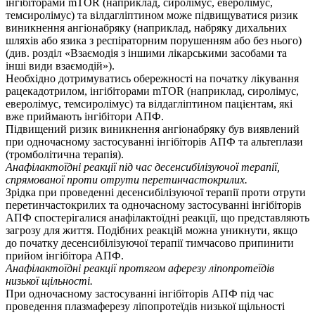
інгібіторами mTOR (наприклад, сиролімус, еверолімус,
темсиролімус) та вілдагліптином може підвищуватися ризик
виникнення ангіонабряку (наприклад, набряку дихальних
шляхів або язика з респіраторним порушенням або без нього)
(див. розділ «Взаємодія з іншими лікарськими засобами та
інші види взаємодій»).
Необхідно дотримуватись обережності на початку лікування
рацекадотрилом, інгібіторами mTOR (наприклад, сиролімус,
еверолімус, темсиролімус) та вілдагліптином пацієнтам, які
вже приймають інгібітори АПФ.
Підвищений ризик виникнення ангіонабряку був виявлений
при одночасному застосуванні інгібіторів АПФ та альтеплази
(тромболітична терапія).
Анафілактоїдні реакції під час десенсибілізуючої терапії,
спрямованої проти отрути перетинчастокрилих.
Зрідка при проведенні десенсибілізуючої терапії проти отрути
перетинчастокрилих та одночасному застосуванні інгібіторів
АПФ спостерігалися анафілактоїдні реакції, що представляють
загрозу для життя. Подібних реакцій можна уникнути, якщо
до початку десенсибілізуючої терапії тимчасово припинити
прийом інгібітора АПФ.
Анафілактоїдні реакції протягом аферезу ліпопротеїдів
низької щільності.
При одночасному застосуванні інгібіторів АПФ під час
проведення плазмаферезу ліпопротеїдів низької щільності