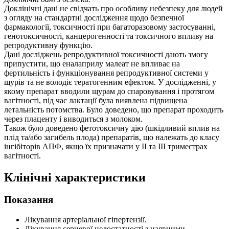
Доклінічні дані не свідчать про особливу небезпеку для людей
з огляду на стандартні дослідження щодо безпечної
фармакології, токсичності при багаторазовому застосуванні,
генотоксичності, канцерогенності та токсичного впливу на
репродуктивну функцію.
Дані досліджень репродуктивної токсичності дають змогу
припустити, що еналаприлу малеат не впливає на
фертильність і функціонування репродуктивної системи у
щурів та не володіє тератогенним ефектом. У дослідженні, у
якому препарат вводили щурам до спаровування і протягом
вагітності, під час лактації була виявлена підвищена
летальність потомства. Було доведено, що препарат проходить
через плаценту і виводиться з молоком.
Також було доведено фетотоксичну дію (шкідливий вплив на
плід та/або загибель плода) препаратів, що належать до класу
інгібіторів АПФ, якщо їх призначати у ІІ та ІІІ триместрах
вагітності.
Клінічні характеристики
Показання
Лікування артеріальної гіпертензії.
Лікування серцевої недостатності з наявними