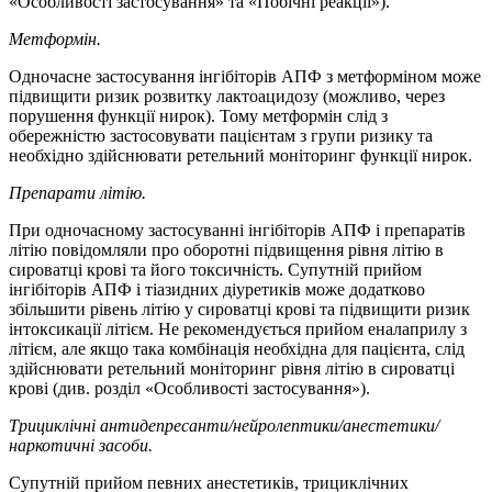
«Особливості застосування» та «Побічні реакції»).
Метформін.
Одночасне застосування інгібіторів АПФ з метформіном може
підвищити ризик розвитку лактоацидозу (можливо, через
порушення функції нирок). Тому метформін слід з
обережністю застосовувати пацієнтам з групи ризику та
необхідно здійснювати ретельний моніторинг функції нирок.
Препарати літію.
При одночасному застосуванні інгібіторів АПФ і препаратів
літію повідомляли про оборотні підвищення рівня літію в
сироватці крові та його токсичність. Супутній прийом
інгібіторів АПФ і тіазидних діуретиків може додатково
збільшити рівень літію у сироватці крові та підвищити ризик
інтоксикації літієм. Не рекомендується прийом еналаприлу з
літієм, але якщо така комбінація необхідна для пацієнта, слід
здійснювати ретельний моніторинг рівня літію в сироватці
крові (див. розділ «Особливості застосування»).
Трициклічні антидепресанти/нейролептики/анестетики/
наркотичні засоби.
Супутній прийом певних анестетиків, трициклічних