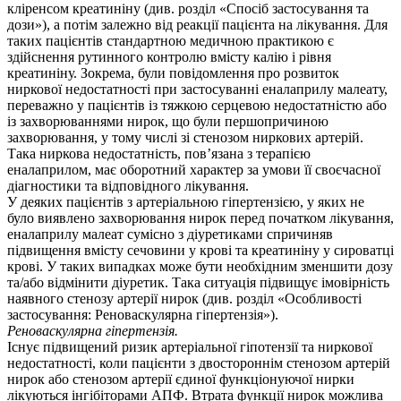
кліренсом креатиніну (див. розділ «Спосіб застосування та
дози»), а потім залежно від реакції пацієнта на лікування. Для
таких пацієнтів стандартною медичною практикою є
здійснення рутинного контролю вмісту калію і рівня
креатиніну. Зокрема, були повідомлення про розвиток
ниркової недостатності при застосуванні еналаприлу малеату,
переважно у пацієнтів із тяжкою серцевою недостатністю або
із захворюваннями нирок, що були першопричиною
захворювання, у тому числі зі стенозом ниркових артерій.
Така ниркова недостатність, пов’язана з терапією
еналаприлом, має оборотний характер за умови її своєчасної
діагностики та відповідного лікування.
У деяких пацієнтів з артеріальною гіпертензією, у яких не
було виявлено захворювання нирок перед початком лікування,
еналаприлу малеат сумісно з діуретиками спричиняв
підвищення вмісту сечовини у крові та креатиніну у сироватці
крові. У таких випадках може бути необхідним зменшити дозу
та/або відмінити діуретик. Така ситуація підвищує імовірність
наявного стенозу артерії нирок (див. розділ «Особливості
застосування: Реноваскулярна гіпертензія»).
Реноваскулярна гіпертензія.
Існує підвищений ризик артеріальної гіпотензії та ниркової
недостатності, коли пацієнти з двостороннім стенозом артерій
нирок або стенозом артерії єдиної функціонуючої нирки
лікуються інгібіторами АПФ. Втрата функції нирок можлива