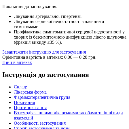
Показання до застосування:
Лікування артеріальної гіпертензії.
Лікування серцевої недостатності з наявними
симптомами.
Профілактика симптоматичної серцевої недостатності у
хворих із безсимптомною дисфункцією лівого шлуночка
(фракція викиду ≤35 %).
Завантажити інструкцію для застосування
Орієнтовна вартість в аптеках:
0
,
06
—
0
,
20
грн.
Ціни в аптеках
Інструкція до застосування
Склад:
Лікарська форма
Фармакотерапевтична група
Показання
Протипоказання
Взаємодія з іншими лікарськими засобами та інші види
взаємодій
Особливості застосування
Спосіб застосування та дози