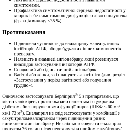
симптомами.
Профілактика симптоматичної серцевої недостатності у
хворих із безсимптомною дисфункцією лівого шлуночка
(фракція викиду ≤35 %).
Протипоказання
Підвищена чутливість до еналаприлу малеату, інших
інгібіторів АПФ, або до будь-яких інших компонентів
препарату.
Наявність в анамнезі ангіонабряку, який розвинувся
внаслідок застосування інгібіторів АПФ.
Спадковий або ідіопатичний ангіонабряк.
Вагітні або жінки, які планують завагітніти (див. розділ
«Застосування у період вагітності або годування
груддю»).
®
Одночасно застосовувати Берліприл
5 з препаратами, що
містять аліскірен, протипоказано пацієнтам із цукровим
діабетом або з порушеннями функції нирок (ШКФ < 60 мл/
2
хв/1,73 м
). Еналаприл не слід застосовувати у комбінації з
сакубітрилом/валсартаном через підвищений ризик
виникнення ангіонабряку. Не слід застосовувати еналаприл
протягом 36 годин після переходу з/на прийом сакубітрилу/