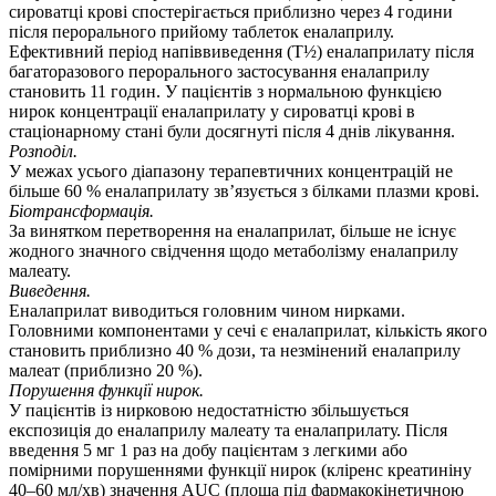
сироватці крові спостерігається приблизно через 4 години
після перорального прийому таблеток еналаприлу.
Ефективний період напіввиведення (Т½) еналаприлату після
багаторазового перорального застосування еналаприлу
становить 11 годин. У пацієнтів з нормальною функцією
нирок концентрації еналаприлату у сироватці крові в
стаціонарному стані були досягнуті після 4 днів лікування.
Розподіл.
У межах усього діапазону терапевтичних концентрацій не
більше 60 % еналаприлату зв’язується з білками плазми крові.
Біотрансформація.
За винятком перетворення на еналаприлат, більше не існує
жодного значного свідчення щодо метаболізму еналаприлу
малеату.
Виведення.
Еналаприлат виводиться головним чином нирками.
Головними компонентами у сечі є еналаприлат, кількість якого
становить приблизно 40 % дози, та незмінений еналаприлу
малеат (приблизно 20 %).
Порушення функції нирок.
У пацієнтів із нирковою недостатністю збільшується
експозиція до еналаприлу малеату та еналаприлату. Після
введення 5 мг 1 раз на добу пацієнтам з легкими або
помірними порушеннями функції нирок (кліренс креатиніну
40–60 мл/хв) значення AUC (площа під фармакокінетичною