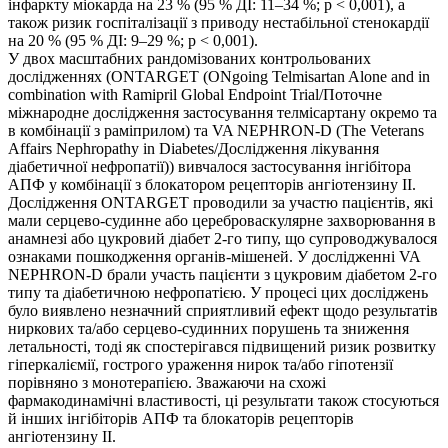
інфаркту міокарда на 23 % (95 % ДІ: 11–34 %; p < 0,001), а
також ризик госпіталізації з приводу нестабільної стенокардії
на 20 % (95 % ДІ: 9–29 %; p < 0,001).
У двох масштабних рандомізованих контрольованих
дослідженнях (ONTARGET (ONgoing Telmisartan Alone and in
combination with Ramipril Global Endpoint Trial/Поточне
міжнародне дослідження застосування телмісартану окремо та
в комбінації з раміприлом) та VA NEPHRON-D (The Veterans
Affairs Nephropathy in Diabetes/Дослідження лікування
діабетичної нефропатії)) вивчалося застосування інгібітора
АПФ у комбінації з блокатором рецепторів ангіотензину ІІ.
Дослідження ONTARGET проводили за участю пацієнтів, які
мали серцево-судинне або цереброваскулярне захворювання в
анамнезі або цукровий діабет 2-го типу, що супроводжувалося
ознаками пошкодження органів-мішеней. У дослідженні VA
NEPHRON-D брали участь пацієнти з цукровим діабетом 2-го
типу та діабетичною нефропатією. У процесі цих досліджень
було виявлено незначний сприятливий ефект щодо результатів
ниркових та/або серцево-судинних порушень та зниження
летальності, тоді як спостерігався підвищений ризик розвитку
гіперкаліємії, гострого ураження нирок та/або гіпотензії
порівняно з монотерапією. Зважаючи на схожі
фармакодинамічні властивості, ці результати також стосуються
й інших інгібіторів АПФ та блокаторів рецепторів
ангіотензину II.