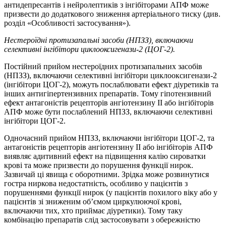
антидепресантів і нейролептиків з інгібіторами АПФ може
призвести до додаткового зниження артеріального тиску (див.
розділ «Особливості застосування»).
Нестероїдні протизапальні засоби (НПЗЗ), включаючи
селективні інгібітори циклооксигенази-2 (ЦОГ-2).
Постійний прийом нестероїдних протизапальних засобів
(НПЗЗ), включаючи селективні інгібітори циклооксигенази-2
(інгібітори ЦОГ-2), можуть послаблювати ефект діуретиків та
інших антигіпертензивних препаратів. Тому гіпотензивний
ефект антагоністів рецепторів ангіотензину II або інгібіторів
АПФ може бути послаблений НПЗЗ, включаючи селективні
інгібітори ЦОГ-2.
Одночасний прийом НПЗЗ, включаючи інгібітори ЦОГ-2, та
антагоністів рецепторів ангіотензину II або інгібіторів АПФ
виявляє адитивний ефект на підвищення калію сироватки
крові та може призвести до порушення функції нирок.
Зазвичай ці явища є оборотними. Зрідка може розвинутися
гостра ниркова недостатність, особливо у пацієнтів з
порушеннями функції нирок (у пацієнтів похилого віку або у
пацієнтів зі зниженим об’ємом циркулюючої крові,
включаючи тих, хто приймає діуретики). Тому таку
комбінацію препаратів слід застосовувати з обережністю