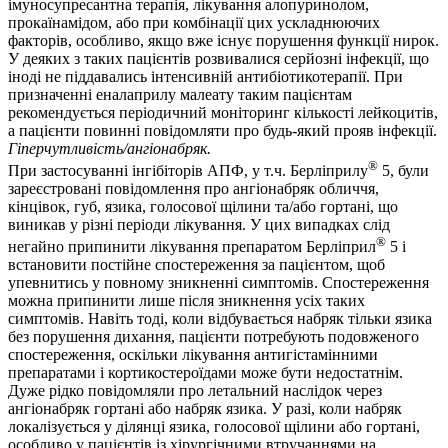
імуносупресантна терапія, лікування алопуринолом,
прокаїнамідом, або при комбінації цих ускладнюючих
факторів, особливо, якщо вже існує порушення функції нирок.
У деяких з таких пацієнтів розвивалися серйозні інфекції, що
іноді не піддавались інтенсивній антибіотикотерапії. При
призначенні еналаприлу малеату таким пацієнтам
рекомендується періодичний моніторинг кількості лейкоцитів,
а пацієнти повинні повідомляти про будь-який прояв інфекції.
Гіперчутливість/ангіонабряк.
®
При застосуванні інгібіторів АПФ, у т.ч. Берліприлу
5, були
зареєстровані повідомлення про ангіонабряк обличчя,
кінцівок, губ, язика, голосової щілини та/або гортані, що
виникав у різні періоди лікування. У цих випадках слід
®
негайно припинити лікування препаратом Берліприл
5 і
встановити постійне спостереження за пацієнтом, щоб
упевнитись у повному зникненні симптомів. Спостереження
можна припинити лише після зникнення усіх таких
симптомів. Навіть тоді, коли відбувається набряк тільки язика
без порушення дихання, пацієнти потребують подовженого
спостереження, оскільки лікування антигістамінними
препаратами і кортикостероїдами може бути недостатнім.
Дуже рідко повідомляли про летальний наслідок через
ангіонабряк гортані або набряк язика. У разі, коли набряк
локалізується у ділянці язика, голосової щілини або гортані,
особливо у пацієнтів із хірургічними втручаннями на