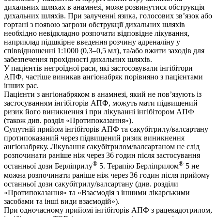
дихальних шляхах в анамнезі, може розвинутися обструкція
дихальних шляхів. При залученні язика, голосових зв’язок або
гортані з появою загрози обструкції дихальних шляхів
необхідно невідкладно розпочати відповідне лікування,
наприклад підшкірне введення розчину адреналіну у
співвідношенні 1:1000 (0,3–0,5 мл), та/або вжити заходів для
забезпечення прохідності дихальних шляхів.
У пацієнтів негроїдної раси, які застосовували інгібітори
АПФ, частіше виникав ангіонабряк порівняно з пацієнтами
інших рас.
Пацієнти з ангіонабряком в анамнезі, який не пов’язують із
застосуванням інгібіторів АПФ, можуть мати підвищений
ризик його виникнення і при лікуванні інгібітором АПФ
(також див. розділ «Протипоказання»).
Супутній прийом інгібіторів АПФ та сакубітрилу/валсартану
протипоказаний через підвищений ризик виникнення
ангіонабряку. Лікування сакубітрилом/валсартаном не слід
розпочинати раніше ніж через 36 годин після застосування
®
®
останньої дози Берліприлу
5. Терапію Берліприлом
5 не
можна розпочинати раніше ніж через 36 годин після прийому
останньої дози сакубітрилу/валсартану (див. розділи
«Протипоказання» та «Взаємодія з іншими лікарськими
засобами та інші види взаємодій»).
При одночасному прийомі інгібіторів АПФ з рацекадотрилом,