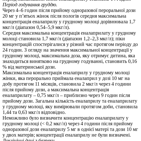
Період годування груддю.
Через 4–6 годин після прийому одноразової пероральної дози
20 мг у п’ятьох жінок після пологів середня максимальна
концентрація еналаприлу у грудному молоці дорівнювала 1,7
мкг/л (діапазон 0,54–5,9 мкг/л).
Середня максимальна концентрація еналаприлату у грудному
молоці становила 1,7 мкг/л (діапазон 1,2–2,3 мкг/л); піки
концентрацій спостерігалися у різний час протягом періоду до
24 годин. З огляду на значення максимальної концентрації у
грудному молоці, максимальна доза, яку отримує дитина, яка
знаходиться винятково на грудному годуванні, становить 0,16
% від материнської дози.
Максимальна концентрація еналаприлу у грудному молоці
жінки, яка перорально приймала еналаприл у дозі 10 мг на
добу протягом 11 місяців, становила 2 мкг/л через 4 години
після прийому дози, а максимальна концентрація
еналаприлату – 0,75 мкг/л – приблизно через 9 годин після
прийому дози. Загальна кількість еналаприлу та еналаприлату
у грудному молоці, яку вимірювали протягом доби, становила
1,44 та 0,63 мкг/л відповідно.
Неможливо було визначити концентрацію еналаприлату у
грудному молоці (< 0,2 мкг/л) через 4 години після прийому
одноразової дози еналаприлу 5 мг в однієї матері та дози 10 мг
у двох матерів; концентрації еналаприлу не були визначені.
Доклінічні дані з безпеки.