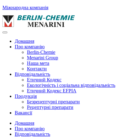
Міжнародна компанія
Домашня
Про компанію
Berlin-Chemie
Menarini Group
Наша мета
Контакти
Відповідальність
Етичний Кодекс
Екологічність і соціальна відповідальність
Етичний Кодекс EFPIA
Продукція
Безрецептурні препарати
Рецептурні препарати
Вакансії
Домашня
Про компанію
Відповідальність