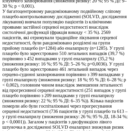
існуючого захворювання (зниження ризику: 20 %; 95 % ДІ: 9–
30 %; p < 0,001).
У багатоцентровому рандомізованому подвійному сліпому
плацебо-контрольованому дослідженні (SOLVD, дослідження
лікування) вивчали популяцію пацієнтів із клінічними
проявами застійної серцевої недостатності внаслідок
систолічної дисфункції (фракція викиду < 35 %). 2569
пацієнтів, які отримували традиційне лікування серцевої
недостатності, були рандомізовано розділені на групи
прийому плацебо (n=1284) або еналаприлу (n=1285). У групі
плацебо було зареєстровано 510 летальних випадків (39,7 %)
порівняно з 452 випадками у групі еналаприлу (35,2 %)
(зниження ризику: 16 %; 95 % ДІ: 5–26 %; p=0,0036). У групі
плацебо було зареєстровано 461 летальний випадок через
серцево-судинні захворювання порівняно з 399 випадками у
групі еналаприлу (зниження ризику: 18 %; 95 % ДІ: 6–28 %; p
< 0,002), головним чином внаслідок зменшення летальності
від прогресивної серцевої недостатності (251 випадок у групі
плацебо порівняно з 209 випадками у групі еналаприлу
(зниження ризику: 22 %; 95 % ДІ: 6–35 %)). Кілька пацієнтів
померли або були госпіталізовані через прогресування
серцевої недостатності (736 пацієнтів у групі плацебо та 613 –
у групі еналаприлу (зниження ризику: 26 %; 95 % ДІ, 18-34 %;
p < 0,0001)). Загалом у пацієнтів з дисфункцією лівого
шлуночка в дослідженні SOLVD еналаприл знижував ризик