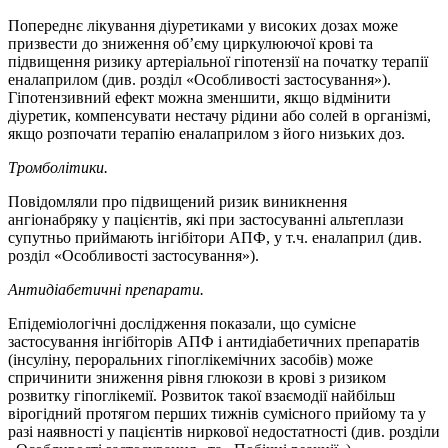
Попереднє лікування діуретиками у високих дозах може
призвести до зниження об’єму циркулюючої крові та
підвищення ризику артеріальної гіпотензії на початку терапії
еналаприлом (див. розділ «Особливості застосування»).
Гіпотензивний ефект можна зменшити, якщо відмінити
діуретик, компенсувати нестачу рідини або солей в організмі,
якщо розпочати терапію еналаприлом з його низьких доз.
Тромболітики.
Повідомляли про підвищений ризик виникнення
ангіонабряку у пацієнтів, які при застосуванні альтеплази
супутньо приймають інгібітори АПФ, у т.ч. еналаприл (див.
розділ «Особливості застосування»).
Антидіабетичні препарати.
Епідеміологічні дослідження показали, що сумісне
застосування інгібіторів АПФ і антидіабетичних препаратів
(інсуліну, пероральних гіпоглікемічних засобів) може
спричинити зниження рівня глюкози в крові з ризиком
розвитку гіпоглікемії. Розвиток такої взаємодії найбільш
вірогідний протягом перших тижнів сумісного прийому та у
разі наявності у пацієнтів ниркової недостатності (див. розділи