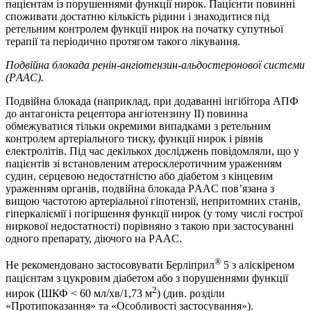
пацієнтам із порушеннями функції нирок. Пацієнти повинні
споживати достатню кількість рідини і знаходитися під
ретельним контролем функції нирок на початку супутньої
терапії та періодично протягом такого лікування.
Подвійна блокада ренін-ангіотензин-альдостеронової системи
(РAAС).
Подвійна блокада (наприклад, при додаванні інгібітора АПФ
до антагоніста рецептора ангіотензину ІІ) повинна
обмежуватися тільки окремими випадками з ретельним
контролем артеріального тиску, функції нирок і рівнів
електролітів. Під час декількох досліджень повідомляли, що у
пацієнтів зі встановленим атеросклеротичним ураженням
судин, серцевою недостатністю або діабетом з кінцевим
ураженням органів, подвійна блокада РAAС пов’язана з
вищою частотою артеріальної гіпотензії, непритомних станів,
гіперкаліємії і погіршення функції нирок (у тому числі гострої
ниркової недостатності) порівняно з такою при застосуванні
одного препарату, діючого на РAAС.
®
Не рекомендовано застосовувати Берліприл
5 з аліскіреном
пацієнтам з цукровим діабетом або з порушеннями функції
2
нирок (ШКФ < 60 мл/хв/1,73 м
) (див. розділи
«Протипоказання» та «Особливості застосування»).