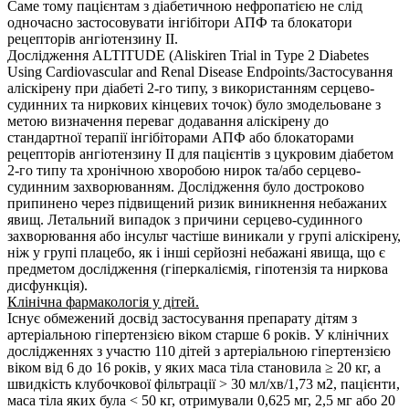
Саме тому пацієнтам з діабетичною нефропатією не слід
одночасно застосовувати інгібітори АПФ та блокатори
рецепторів ангіотензину II.
Дослідження ALTITUDE (Aliskiren Trial in Type 2 Diabetes
Using Cardiovascular and Renal Disease Endpoints/Застосування
аліскірену при діабеті 2-го типу, з використанням серцево-
судинних та ниркових кінцевих точок) було змодельоване з
метою визначення переваг додавання аліскірену до
стандартної терапії інгібіторами АПФ або блокаторами
рецепторів ангіотензину II для пацієнтів з цукровим діабетом
2-го типу та хронічною хворобою нирок та/або серцево-
судинним захворюванням. Дослідження було достроково
припинено через підвищений ризик виникнення небажаних
явищ. Летальний випадок з причини серцево-судинного
захворювання або інсульт частіше виникали у групі аліскірену,
ніж у групі плацебо, як і інші серйозні небажані явища, що є
предметом дослідження (гіперкаліємія, гіпотензія та ниркова
дисфункція).
Клінічна фармакологія у дітей.
Існує обмежений досвід застосування препарату дітям з
артеріальною гіпертензією віком старше 6 років. У клінічних
дослідженнях з участю 110 дітей з артеріальною гіпертензією
віком від 6 до 16 років, у яких маса тіла становила ≥ 20 кг, а
швидкість клубочкової фільтрації > 30 мл/хв/1,73 м2, пацієнти,
маса тіла яких була < 50 кг, отримували 0,625 мг, 2,5 мг або 20