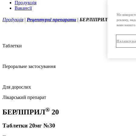
Продукція
Вакансії
Ми використо
®
Продукція
|
Рецептурні препарати
|
БЕРЛІПРИЛ
20 таблетк
рекламу, над
вами нашого 
Налаштува
Таблетки
Пероральне застосування
Для дорослих
Лікарський препарат
®
БЕРЛІПРИЛ
20
Таблетки 20мг №30