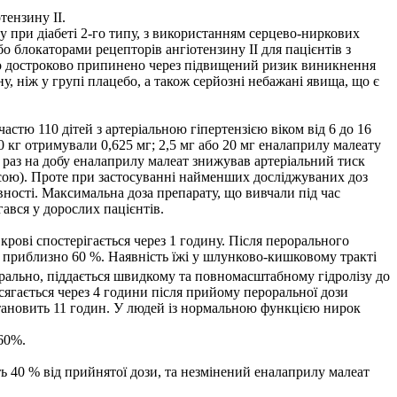
тензину II.
ену при діабеті 2-го типу, з використанням серцево-ниркових
о блокаторами рецепторів ангіотензину II для пацієнтів з
ло достроково припинено через підвищений ризик виникнення
, ніж у групі плацебо, а також серйозні небажані явища, що є
астю 110 дітей з артеріальною гіпертензією віком від 6 до 16
 50 кг отримували 0,625 мг; 2,5 мг або 20 мг еналаприлу малеату
1 раз на добу еналаприлу малеат знижував артеріальний тиск
расою). Проте при застосуванні найменших досліджуваних доз
ивності. Максимальна доза препарату, що вивчали під час
гався у дорослих пацієнтів.
рові спостерігається через 1 годину. Після перорального
ь приблизно 60 %. Наявність їжі у шлунково-кишковому тракті
рально, піддається швидкому та повномасштабному гідролізу до
сягається через 4 години після прийому пероральної дози
тановить 11 годин. У людей із нормальною функцією нирок
60%.
 40 % від прийнятої дози, та незмінений еналаприлу малеат