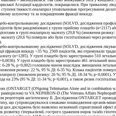
оркської Асоціації кардіологів, покращилися. При тривалому ліку
о ступеня тяжкості еналаприл уповільнював прогресування дилатац
 лівому шлуночку та за покращенням фракції викиду.
цебо-контрольованому дослідженні (SOLVD, дослідження профіл
цієнтів були рандомізовані у групи прийому плацебо (n=2117) аб
цієнтами в групі еналаприлу малеату (29,8 %) (зниження ризику: 2
у малеату (20,6 %) померли або були госпіталізовані через розви
.
ебо-контрольованому дослідженні (SOLVD, дослідження лікуванн
ції (фракція викиду <35 %). 2569 пацієнтів, які отримували трад
леату (n=1285). У групі плацебо було зареєстровано 510 летальн
p=0,0036). У групі плацебо було зареєстровано 461 летальний ви
: 6-28 %, p<0,002) головним чином внаслідок зменшення летально
ниження ризику: 22 %, 95 % ДІ: 6-35 %). Кілька пацієнтів померл
еналаприлу (зниження ризику: 26 %; 95 % ДІ, 18-34 %; p<0,0001).
а 23% (95 % ДІ: 11-34 %; p<0,001), а також ризик госпіталізації
 (ONTARGET (ONgoing Telmisartan Alone and in combination with
з раміприлом) та VA NEPHRON-D (The Veterans Affairs Nephropathy
ром рецепторів ангіотензину ІІ. Дослідження ONTARGET проводил
го типу, що супроводжувалося ознаками пошкодження органів-мі
оді цих досліджень було виявлено незначний сприятливий ефект 
ик розвитку гіперкаліємії, гострого ураження нирок та/або гіпот