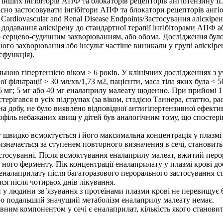
 інших інгібіторів АПФ та блокаторів рецепторів ангіотензину II.
сно застосовувати інгібітори АПФ та блокатори рецепторів ангіо
 Cardiovascular and Renal Disease Endpoints/Застосування аліскір
додавання аліскірену до стандартної терапії інгібіторами АПФ аб
о серцево-судинним захворюванням, або обома. Дослідження бу
о захворювання або інсульт частіше виникали у групі аліскірену
сфункція).
ьною гіпертензією віком > 6 років. У клінічних дослідженнях з уч
ої фільтрації > 30 мл/хв/1,73 м2, пацієнти, маса тіла яких була <
25 мг; 5 мг або 40 мг еналаприлу малеату щоденно. При прийомі 
ерігався в усіх підгрупах (за віком, стадією Таннера, статтю, 
аз на добу, не було виявлено відповідної антигіпертензивної ефект
рофіль небажаних явищ у дітей був аналогічним тому, що спостері
видко всмоктується і його максимальна концентрація у плазмі к
значається за ступенем повторного визначення в сечі, становит
тосуванні. Після всмоктування еналаприлу малеат, вжитий перо
ного ферменту. Пік концентрації еналаприлату у плазмі крові до
еналаприлату після багаторазового перорального застосування с
ся після чотирьох днів лікування.
 у людини зв’язування з протеїнами плазми крові не перевищує 
ро подальший значущий метаболізм еналаприлу малеату немає.
м компонентом у сечі є еналаприлат, кількість якого становить