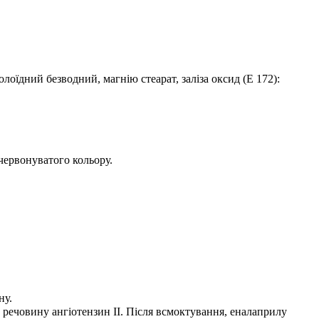
лоїдний безводний, магнію стеарат, заліза оксид (Е 172):
-червонуватого кольору.
ну.
речовину ангіотензин II. Після всмоктування, еналаприлу