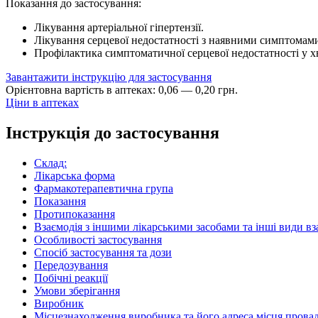
Показання до застосування:
Лікування артеріальної гіпертензії.
Лікування серцевої недостатності з наявними симптомам
Профілактика симптоматичної серцевої недостатності у 
Завантажити інструкцію для застосування
Орієнтовна вартість в аптеках:
0
,
06
—
0
,
20
грн.
Ціни в аптеках
Інструкція до застосування
Склад:
Лікарська форма
Фармакотерапевтична група
Показання
Протипоказання
Взаємодія з іншими лікарськими засобами та інші види вз
Особливості застосування
Спосіб застосування та дози
Передозування
Побічні реакції
Умови зберігання
Виробник
Місцезнаходження виробника та його адреса місця провад