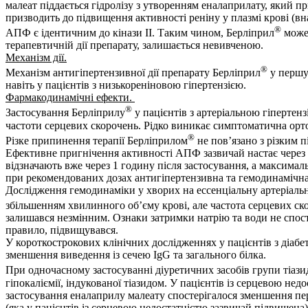
малеат піддається гідролізу з утворенням еналаприлату, який п
призводить до підвищення активності реніну у плазмі крові (вн
®
АПФ є ідентичним до кінази II. Таким чином, Берліприл
може 
терапевтичній дії препарату, залишається невивченою.
Механізм дії.
®
Механізм антигіпертензивної дії препарату Берліприл
у першу
навіть у пацієнтів з низькореніновою гіпертензією.
Фармакодинамічні ефекти.
®
Застосування Берліприлу
у пацієнтів з артеріальною гіпертен
частоти серцевих скорочень. Рідко виникає симптоматична орто
®
Різке припинення терапії Берліприлом
не пов’язано з різким 
Ефективне пригнічення активності АПФ зазвичай настає через 2
відзначають вже через 1 годину після застосування, а максималь
при рекомендованих дозах антигіпертензивна та гемодинамічн
Дослідження гемодинаміки у хворих на ессенціальну артеріаль
збільшенням хвилинного об’єму крові, але частота серцевих ск
залишався незмінним. Ознаки затримки натрію та води не спостер
правило, підвищувався.
У короткострокових клінічних дослідженнях у пацієнтів з діабе
зменшення виведення із сечею IgG та загального білка.
При одночасному застосуванні діуретичних засобів групи тіази
гіпокаліємії, індукованої тіазидом. У пацієнтів із серцевою н
застосування еналаприлу малеату спостерігалося зменшення пер
(яка у пацієнтів із серцевою недостатністю зазвичай підвищен