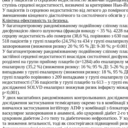
ступінь серцевої недостатності, визначені за критеріями Нью-Й
У пацієнтів із серцевою недостатністю від легкого до помірног
зменшенням кінцевого діастолічного та систолічного обсягів у
Клінічна ефективність та безпека.
У багатоцентровому рандомізованому подвійному сліпому пла
дисфункцією лівого шлуночка (фракція викиду < 35 %). 4228 па
серцеву недостатність або померли (38,6 %), порівняно з 630 па
518 пацієнтів у групі плацебо (24,5%) та 434 у групі еналаприл
захворювання (зниження ризику 20 %; 95 % ДІ: 9-30 %; p<0.001)
У багатоцентровому рандомізованому подвійному сліпому плац
застійної серцевої недостатності внаслідок систолічної дисфунк
розділені на групи прийому плацебо (n=1284) або еналаприлу ма
еналаприлу (35,2 %) (зниження ризику: 16 %; 95 % ДІ: 5-26 %; 
випадками у групі еналаприлу (зниження ризику: 18 %, 95 % ДІ
групі плацебо порівняно з 209 випадками у групі еналаприлу (з
недостатності (736 пацієнтів у групі плацебо та 613 – у групі 
дослідженні SOLVD еналаприл знижував ризик інфаркту міокарда н
p<0,001).
У двох масштабних рандомізованих контрольованих дослідженнях
дослідження застосування телмісартану окремо та в комбінації 
вивчалося застосування інгібітору АПФ у комбінації з блокато
васкулярне захворювання в анамнезі, або цукровий діабет 2-
цукровим діабетом 2-го типу та діабетичною нефропатією. У х
та зниження летальності, тоді як спостерігався підвищений риз