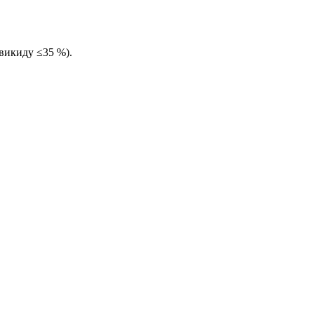
викиду ≤35 %).