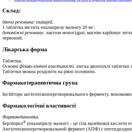
Склад:
діюча речовина:
enalapril;
1 таблетка містить еналаприлу малеату 20 мг;
допоміжні речовини:
лактози моногідрат, магнію карбонат легки
червоний.
Лікарська форма
Таблетки.
Основні фізико-хімічні властивості.
злегка двоопуклі таблетки з
Таблетки можна розділити на рівні половини.
Фармакотерапевтична група
Інгібітори ангіотензинперетворювального ферменту, моноком
Фармакологічні властивості
Фармакодинаміка.
®
Берліприл
(еналаприлу малеат) – це сіль малеїнової кислоти е
Ангіотензинперетворювальний фермент (АПФ) є пептидилдипепти