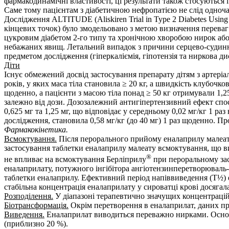
фармакодинамічні властивості, ці результати також стосуються і
Саме тому пацієнтам з діабетичною нефропатією не слід одноча
Дослідження ALTITUDE (Aliskiren Trial in Type 2 Diabetes Using
кінцевих точок) було змодельовано з метою визначення переваг 
цукровим діабетом 2-го типу та хронічною хворобою нирок аб
небажаних явищ. Летальний випадок з причини серцево-судинног
предметом дослідження (гіперкаліємія, гіпотензія та ниркова ди
Діти
Існує обмежений досвід застосування препарату дітям з артеріал
років, у яких маса тіла становила ≥ 20 кг, а швидкість клубочков
щоденно, а пацієнти з масою тіла понад ≥ 50 кг отримували 1,
залежно від дози. Дозозалежний антигіпертензивний ефект спост
0,625 мг та 1,25 мг, що відповідає у середньому 0,02 мг/кг 1 р
дослідження, становила 0,58 мг/кг (до 40 мг) 1 раз щоденно. П
Фармакокінетика.
Всмоктування.
Після перорального прийому еналаприлу малеат ш
застосування таблетки еналаприлу малеату всмоктування, що ви
®
не впливає на всмоктування Берліприлу
при пероральному зас
еналаприлату, потужного інгібітора ангіотензинперетворюваль- 
таблетки еналаприлу. Ефективний період напіввиведення (Т½) 
стабільна концентрація еналаприлату у сироватці крові досягала
Розподілення.
У діапазоні терапевтично значущих концентрацій
Біотрансформація.
Окрім перетворення в еналаприлат, даних п
Виведення.
Еналаприлат виводиться переважно нирками. Основни
(приблизно 20 %).