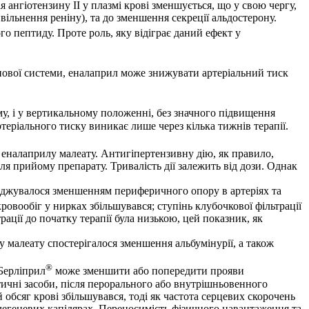
 ангіотензину II у плазмі крові зменшується, що у свою чергу,
ільнення реніну), та до зменшення секреції альдостерону.
о пептиду. Проте роль, яку відіграє даний ефект у
нової системи, еналаприл може знижувати артеріальний тиск
му, і у вертикальному положенні, без значного підвищення
еріального тиску виникає лише через кілька тижнів терапії.
 еналаприлу малеату. Антигіпертензивну дію, як правило,
ля прийому препарату. Тривалість дії залежить від дози. Однак
воджувалося зменшенням периферичного опору в артеріях та
ровообіг у нирках збільшувався; ступінь клубочкової фільтрації
ації до початку терапії була низькою, цей показник, як
у мaлeaту спостерігалося зменшення альбумінурії, а також
®
Берліприл
може зменшити або попередити прояви
етичні засоби, після перорального або внутрішньовенного
бсяг крові збільшувався, тоді як частота серцевих скорочень
 легеневих капілярах. Переносимість фізичного навантаження та