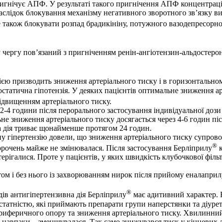
ригнічує АПФ. У результаті такого пригнічення АПФ концентрація
аслідок блокування механізму негативного зворотного зв’язку вив
також блокувати розпад брадикініну, потужного вазодепресорног
 чергу пов’язаний з пригніченням ренін-ангіотензин-альдостеро
зією призводить зниження артеріального тиску і в горизонтально
статична гіпотензія. У деяких пацієнтів оптимальне зниження арт
підвищенням артеріального тиску.
-4 години після перорального застосування індивідуальної дози
не зниження артеріального тиску досягається через 4-6 годин піс
а дія триває щонайменше протягом 24 годин.
ну гіпертензію довели, що зниження артеріального тиску супро
®
орочень майже не змінювалася. Після застосування Берліприлу
к
ігалися. Проте у пацієнтів, у яких швидкість клубочкової фільтр
том і без нього із захворюванням нирок після прийому еналаприл
®
дів антигіпертензивна дія Берліприлу
має адитивний характер. 
едостатністю, які приймають препарати групи наперстянки та діур
иферичного опору та зниження артеріального тиску. Хвилинний о
а) навпаки – зменшувалася. Так само знижувався тиск у кінцевих