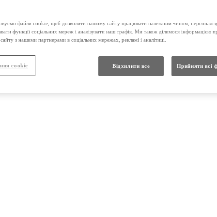
вуємо файли cookie, щоб дозволити нашому сайту працювати належним чином, персоналізу
и 20мг №30
авати функції соціальних мереж і аналізувати наш трафік. Ми також ділимося інформацією 
сайту з нашими партнерами в соціальних мережах, рекламі і аналітиці.
ння cookie
Відхилити все
Прийняти всі 