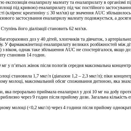
тю експозиція еналаприлу малеату та еналаприлату в організмі п
площі під кривою) еналаприлату під час постійного застосування
 (кліренс креатиніну ≤ 30 мл/хв) це значення AUC збільшилось пр
зового застосування еналаприлу малеату подовжується, а досягн
тупінь його діалізації становить 62 мл/хв.
гаторазових доз у 40 дітей, хлопчиків та дівчаток, з артеріально
добу. У фармакокінетиці еналаприлату великих розбіжностей між д
) з віком, однак таке збільшення AUC не спостерігалося, якщо д
ату становив 14 годин.
0 мг у п’ятьох жінок після пологів середня максимальна концент
ці становила 1,7 мкг/л (діапазон 1,2 – 2,3 мкг/л); піки концент
дному молоці, максимальний обсяг споживання дитиною, яка знахо
 яка перорально приймала еналаприл у дозі 10 мг на добу протяг
 приблизно через 9 годин після прийому дози. Загальна кількіст
му молоці (<0,2 мкг/л) через 4 години після прийому однократно