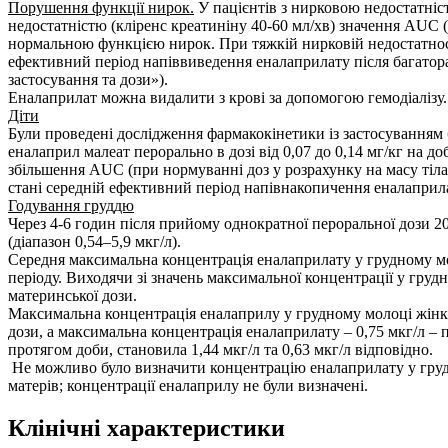
Порушення функції нирок.
У пацієнтів з нирковою недостатніс
недостатністю (кліренс креатиніну 40-60 мл/хв) значення AUC (
нормальною функцією нирок. При тяжкій нирковій недостатності
ефективний період напіввиведення еналаприлату після багатора
застосування та дози»).
Еналаприлат можна видалити з крові за допомогою гемодіалізу. С
Діти
Були проведені дослідження фармакокінетики із застосуванням ба
еналаприл малеат перорально в дозі від 0,07 до 0,14 мг/кг на 
збільшення AUC (при нормуванні доз у розрахунку на масу тіла
стані середній ефективний період напівнакопичення еналаприл
Годування груддю
Через 4-6 годин після прийому однократної пероральної дози 2
(діапазон 0,54–5,9 мкг/л).
Середня максимальна концентрація еналаприлату у грудному моло
періоду. Виходячи зі значень максимальної концентрації у гру
материнської дози.
Максимальна концентрація еналаприлу у грудному молоці жінки,
дози, а максимальна концентрація еналаприлату – 0,75 мкг/л –
протягом доби, становила 1,44 мкг/л та 0,63 мкг/л відповідно.
Не можливо було визначити концентрацію еналаприлату у грудно
матерів; концентрації еналаприлу не були визначені.
Клінічні характеристики