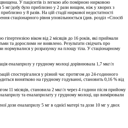
ідвищена. У пацієнтів із легкою або помірною нирковою
 5 мг/добу було приблизно у 2 рази вищим, ніж у хворих з
иблизно у 8 разів. На цій стадії ниркової недостатності
ення стаціонарного рівня уповільнюється (див. розділ «Спосіб
ю гіпертензією віком від 2 місяців до 16 років, які приймали
ітьми та дорослими не виявлено. Результати свідчать про
ози нормувалися у розрахунку на площу тіла. У стаціонарному
рація еналаприлу у грудному молоці дорівнювала 1,7 мкг/л
рацій спостерігалися у різний час протягом до 24-годинного
диться винятково на грудному годуванні, становить 0,16 % від
ом 11 місяців, становила 2 мкг/л через 4 години після прийому
ь еналаприлу та еналаприлату у грудному молоці, що вимірювали
ї дози еналаприлу 5 мг в однієї матері та дози 10 мг у двох