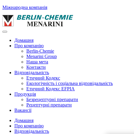
Міжнародна компанія
Домашня
Про компанію
Berlin-Chemie
Menarini Group
Наша мета
Контакти
Відповідальність
Етичний Кодекс
Екологічність і соціальна відповідальність
Етичний Кодекс EFPIA
Продукція
Безрецептурні препарати
Рецептурні препарати
Вакансії
Домашня
Про компанію
Відповідальність