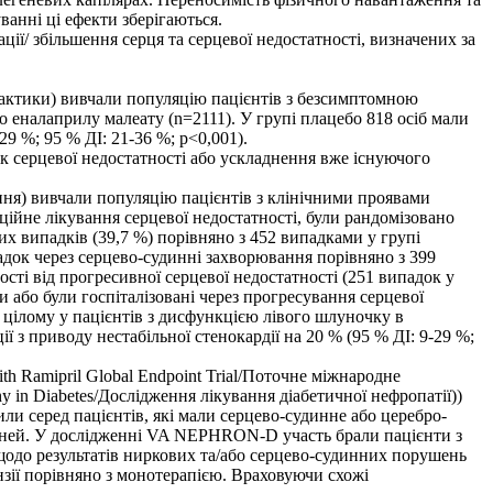
ванні ці ефекти зберігаються.
ії/ збільшення серця та серцевої недостатності, визначених за
актики) вивчали популяцію пацієнтів з безсимптомною
о еналаприлу малеату (n=2111). У групі плацебо 818 осіб мали
9 %; 95 % ДІ: 21-36 %; p<0,001).
ток серцевої недостатності або ускладнення вже існуючого
я) вивчали популяцію пацієнтів з клінічними проявами
иційне лікування серцевої недостатності, були рандомізовано
их випадків (39,7 %) порівняно з 452 випадками у групі
падок через серцево-судинні захворювання порівняно з 399
сті від прогресивної серцевої недостатності (251 випадок у
и або були госпіталізовані через прогресування серцевої
 У цілому у пацієнтів з дисфункцією лівого шлуночку в
 з приводу нестабільної стенокардії на 20 % (95 % ДІ: 9-29 %;
 Ramipril Global Endpoint Trial/Поточне міжнародне
 in Diabetes/Дослідження лікування діабетичної нефропатії))
и серед пацієнтів, які мали серцево-судинне або церебро-
шеней. У дослідженні VA NEPHRON-D участь брали пацієнти з
щодо результатів ниркових та/або серцево-судинних порушень
ензії порівняно з монотерапією. Враховуючи схожі