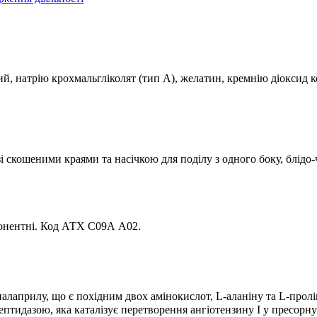
й, натрію крохмальгліколят (тип А), желатин, кремнію діоксид ко
і скошеними краями та насічкою для поділу з одного боку, блідо
понентні. Код АТХ С09А А02.
налаприлу, що є похідним двох амінокислот, L-аланіну та L-пролі
дазою, яка каталізує перетворення ангіотензину I у пресорну 