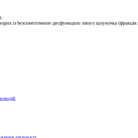
и.
хворих із безсимптомною дисфункцією лівого шлуночка (фракція 
аємодій
ження діяльності