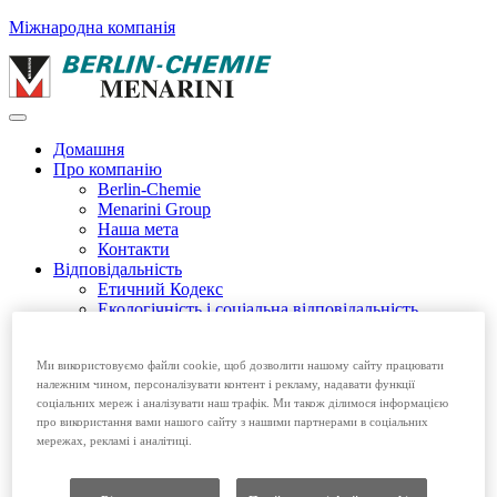
Міжнародна компанія
Домашня
Про компанію
Berlin-Chemie
Menarini Group
Наша мета
Контакти
Відповідальність
Етичний Кодекс
Екологічність і соціальна відповідальність
Етичний Кодекс EFPIA
Продукція
Ми використовуємо файли cookie, щоб дозволити нашому сайту працювати
Безрецептурні препарати
належним чином, персоналізувати контент і рекламу, надавати функції
Рецептурні препарати
соціальних мереж і аналізувати наш трафік. Ми також ділимося інформацією
Вакансії
про використання вами нашого сайту з нашими партнерами в соціальних
мережах, рекламі і аналітиці.
Домашня
Про компанію
Відповідальність