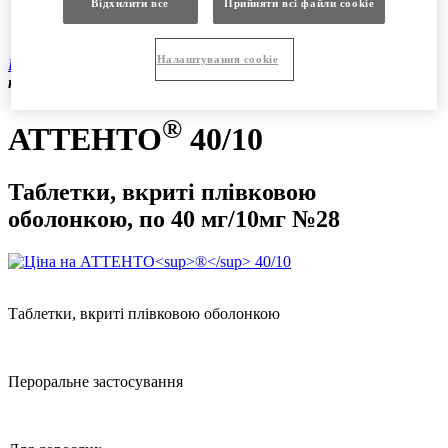
Відхилити все
Прийняти всі файли сookie
Продукція
Вакансії
®
Налаштування cookie
Продукція
|
Рецептурні препарати
|
АТТЕНТО
40/10
таблетки, вкриті плівковою оболонкою, по 40 мг/10мг №28
®
АТТЕНТО
40/10
Таблетки, вкриті плівковою
оболонкою, по 40 мг/10мг №28
Таблетки, вкриті плівковою оболонкою
Пероральне застосування