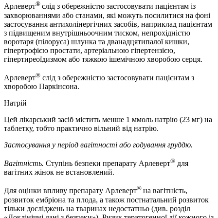
®
Арлеверт
слід з обережністю застосовувати пацієнтам із
захворюваннями або станами, які можуть посилитися на фоні
застосування антихолінергічних засобів, наприклад пацієнтам
з підвищеним внутрішньоочним тиском, непрохідністю
воротаря (пілоруса) шлунка та дванадцятипалої кишки,
гіпертрофією простати, артеріальною гіпертензією,
гіпертиреоїдизмом або тяжкою ішемічною хворобою серця.
®
Арлеверт
слід з обережністю застосовувати пацієнтам з
хворобою Паркінсона.
Натрій
Цей лікарський засіб містить менше 1 ммоль натрію (23 мг) на
таблетку, тобто практично вільний від натрію.
Застосування у період вагітності або годування груддю.
®
Вагітність.
Ступінь безпеки препарату Арлеверт
для
вагітних жінок не встановлений.
®
Для оцінки впливу препарату Арлеверт
на вагітність,
розвиток ембріона та плода, а також постнатальний розвиток
тільки досліджень на тваринах недостатньо (див. розділ
«Доклінічні дані з безпеки»). Ризик тератогенної дії кожного із