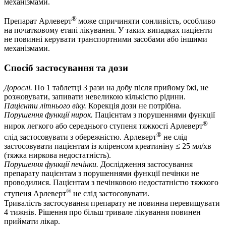
механізмами.
®
Препарат Арлеверт
може спричиняти сонливість, особливо
на початковому етапі лікування. У таких випадках пацієнти
не повинні керувати транспортними засобами або іншими
механізмами.
Спосіб застосування та дози
Дорослі.
По 1 таблетці 3 рази на добу після прийому їжі, не
розжовувати, запивати невеликою кількістю рідини.
Пацієнти літнього віку.
Корекція дози не потрібна.
Порушення функції нирок.
Пацієнтам з порушеннями функції
®
нирок легкого або середнього ступеня тяжкості Арлеверт
®
слід застосовувати з обережністю. Арлеверт
не слід
застосовувати пацієнтам із кліренсом креатиніну ≤ 25 мл/хв
(тяжка ниркова недостатність).
Порушення функції печінки.
Дослідження застосування
препарату пацієнтам з порушеннями функції печінки не
проводилися. Пацієнтам з печінковою недостатністю тяжкого
®
ступеня Арлеверт
не слід застосовувати.
Тривалість застосування препарату не повинна перевищувати
4 тижнів. Рішення про більш тривале лікування повинен
приймати лікар.