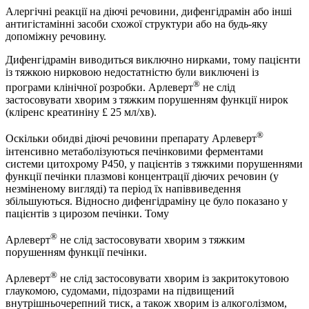
Алергічні реакції на діючі речовини, дифенгідрамін або інші
антигістамінні засоби схожої структури або на будь-яку
допоміжну речовину.
Дифенгідрамін виводиться виключно нирками, тому пацієнти
із тяжкою нирковою недостатністю були виключені із
®
програми клінічної розробки. Арлеверт
не слід
застосовувати хворим з тяжким порушенням функції нирок
(кліренс креатиніну £ 25 мл/хв).
®
Оскільки обидві діючі речовини препарату Арлеверт
інтенсивно метаболізуються печінковими ферментами
системи цитохрому P450, у пацієнтів з тяжкими порушеннями
функції печінки плазмові концентрації діючих речовин (у
незміненому вигляді) та період їх напіввиведення
збільшуються. Відносно дифенгідраміну це було показано у
пацієнтів з цирозом печінки. Тому
®
Арлеверт
не слід застосовувати хворим з тяжким
порушенням функції печінки.
®
Арлеверт
не слід застосовувати хворим із закритокутовою
глаукомою, судомами, підозрами на підвищений
внутрішньочерепний тиск, а також хворим із алкоголізмом,