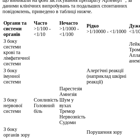
що виникали на фоні застосування препарату Арлеверт
, за
даними клінічних випробувань та подальших спонтанних
повідомлень, приведено в таблиці нижче.
Органи та
Часто
Нечасто
Рідко
Дуже
системи
>1/100 -
>1/1000 -
>1/10000 - <1/1000
<1/1
органів
<1/10
<1/100
З боку
Лейк
системи
Тром
крові та
Апла
лімфатичної
анем
системи
З боку
Алергічні реакції
імунної
(наприклад шкірні
системи
реакції)
Парестезія
Амнезія
З боку
Сонливість
Шум у
нервової
Головний
вухах
системи
біль
Тремор
Нервозність
Судоми
З боку
Порушення зору
органів зору