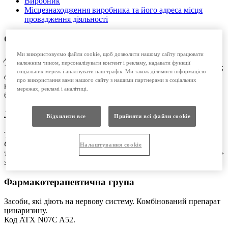
Виробник
Місцезнаходження виробника та його адреса місця
провадження діяльності
Склад:
Ми використовуємо файли cookie, щоб дозволити нашому сайту працювати
Діючі речовини:
цинаризин; дименгідринат;
належним чином, персоналізувати контент і рекламу, надавати функції
1 таблетка містить цинаризину 20 мг та дименгідринату 40 мг;
соціальних мереж і аналізувати наш трафік. Ми також ділимося інформацією
допоміжні речовини:
целюлоза мікрокристалічна, крохмаль
про використання вами нашого сайту з нашими партнерами в соціальних
кукурудзяний, тальк, гіпромелоза, кремнію діоксид колоїдний
мережах, рекламі і аналітиці.
безводний, магнію стеарат, натрію кроскармелоза.
Лікарська форма
Відхилити все
Прийняти всі файли сookie
Таблетки.
Основні фізико-хімічні властивості:
круглі, двоопуклі
Налаштування cookie
таблетки від білого до блідо-жовтого кольору з тисненням «А»
з одного боку.
Фармакотерапевтична група
Засоби, які діють на нервову систему. Комбінований препарат
цинаризину.
Код ATХ N07C A52.