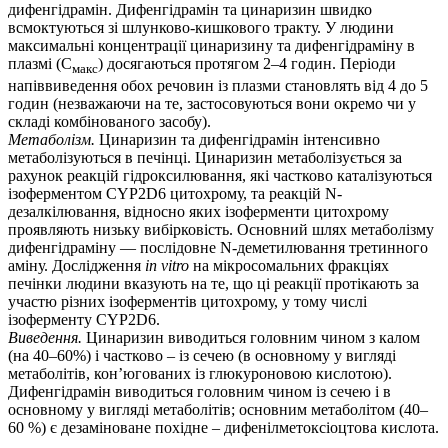
дифенгідрамін. Дифенгідрамін та цинаризин швидко
всмоктуються зі шлунково-кишкового тракту. У людини
максимальні концентрації цинаризину та дифенгідраміну в
плазмі (C
) досягаються протягом 2–4 годин. Періоди
макс
напіввиведення обох речовин із плазми становлять від 4 до 5
годин (незважаючи на те, застосовуються вони окремо чи у
складі комбінованого засобу).
Метаболізм.
Цинаризин та дифенгідрамін інтенсивно
метаболізуються в печінці. Цинаризин метаболізується за
рахунок реакцій гідроксилювання, які частково каталізуються
ізоферментом CYP2D6 цитохрому, та реакцій N-
дезалкілювання, відносно яких ізоферменти цитохрому
проявляють низьку вибірковість. Основний шлях метаболізму
дифенгідраміну — послідовне N-деметилювання третинного
аміну. Дослідження
in vitro
на мікросомальних фракціях
печінки людини вказують на те, що ці реакції протікають за
участю різних ізоферментів цитохрому, у тому числі
ізоферменту CYP2D6.
Виведення.
Цинаризин виводиться головним чином з калом
(на 40–60%) і частково – із сечею (в основному у вигляді
метаболітів, кон’югованих із глюкуроновою кислотою).
Дифенгідрамін виводиться головним чином із сечею і в
основному у вигляді метаболітів; основним метаболітом (40–
60 %) є дезаміноване похідне – дифенілметоксіоцтова кислота.