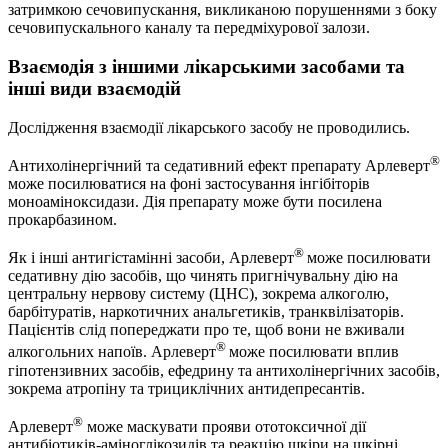
затримкою сечовипускання, викликаною порушеннями з боку
сечовипускального каналу та передміхурової залози.
Взаємодія з іншими лікарськими засобами та
інші види взаємодій
Дослідження взаємодії лікарського засобу не проводились.
®
Антихолінергічний та седативний ефект препарату Арлеверт
може посилюватися на фоні застосування інгібіторів
моноаміноксидази. Дія препарату може бути посилена
прокарбазином.
®
Як і інші антигістамінні засоби, Арлеверт
може посилювати
седативну дію засобів, що чинять пригнічувальну дію на
центральну нервову систему (ЦНС), зокрема алкоголю,
барбітуратів, наркотичних анальгетиків, транквілізаторів.
Пацієнтів слід попереджати про те, щоб вони не вживали
®
алкогольних напоїв. Арлеверт
може посилювати вплив
гіпотензивних засобів, ефедрину та антихолінергічних засобів,
зокрема атропіну та трициклічних антидепресантів.
®
Арлеверт
може маскувати прояви ототоксичної дії
антибіотиків-аміноглікозидів та реакцію шкіри на шкірні