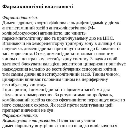
Фармакологічні властивості
Фармакодинаміка.
Дименгідринат, хлортеофілінова сіль дифенгідраміну, діє як
антигістамінний засіб з антихолінергічною (M-
холіноблокуючою) активністю, що чинить
парасимпатолітичну дію та пригнічувальну дію на ЦНС.
Впливаючи на хеморецепторну тригерну зону в ділянці 4-го
шлуночка, дименгідринат пригнічує позиви до блювання та
запаморочення. Отже, дименгідринат впливає головним
чином на центральну вестибулярну систему. Завдяки своїй
здатності блокувати кальцієві рецептори цинаризин пригнічує
надходження кальцію до вестибулярних сенсорних клітин,
тим самим діючи як вестибулолітичний засіб. Таким чином,
цинаризин впливає головним чином на периферичну
вестибулярну систему.
І цинаризин, і дименгідринат є відомими засобами для
лікування запаморочення. За результатами випробувань,
комбінований засіб за своєю ефективністю перевищує кожен з
його складових окремо. Як засіб проти захитування цей
препарат вивчений не був.
Фармакокінетика.
Всмоктування та розподіл.
Після застосування
дименгідринату внутрішньо з нього швидко вивільняється