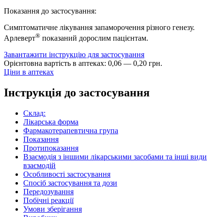
Показання до застосування:
Симптоматичне лікування запаморочення різного генезу.
®
Арлеверт
показаний дорослим пацієнтам.
Завантажити інструкцію для застосування
Орієнтовна вартість в аптеках:
0
,
06
—
0
,
20
грн.
Ціни в аптеках
Інструкція до застосування
Склад:
Лікарська форма
Фармакотерапевтична група
Показання
Протипоказання
Взаємодія з іншими лікарськими засобами та інші види
взаємодій
Особливості застосування
Спосіб застосування та дози
Передозування
Побічні реакції
Умови зберігання