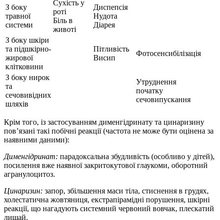
Сухість у
З боку
Диспепсія
роті
травної
Нудота
Біль в
системи
Діарея
животі
З боку шкіри
та підшкірно-
Пітливість
Фотосенсибілізація
жирової
Висип
клітковини
З боку нирок
Утруднення
та
початку
сечовивідних
сечовипускання
шляхів
Крім того, із застосуванням дименгідринату та цинаризину
пов’язані такі побічні реакції (частота не може бути оцінена за
наявними даними):
Дименгідринат:
парадоксальна збудливість (особливо у дітей),
посилення вже наявної закритокутової глаукоми, оборотний
агранулоцитоз.
Цинаризин:
запор, збільшення маси тіла, стиснення в грудях,
холестатична жовтяниця, екстрапірамідні порушення, шкірні
реакції, що нагадують системний червоний вовчак, плескатий
лишай.