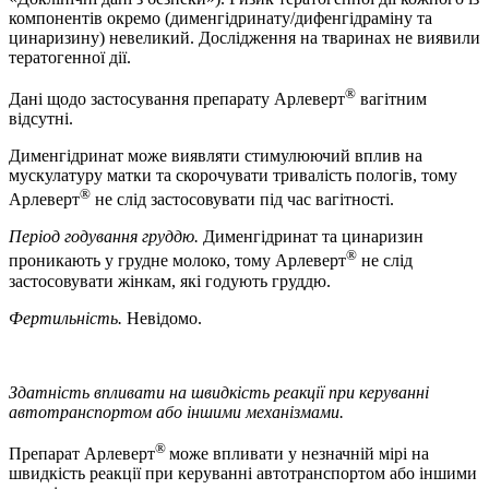
компонентів окремо (дименгідринату/дифенгідраміну та
цинаризину) невеликий. Дослідження на тваринах не виявили
тератогенної дії.
®
Дані щодо застосування препарату Арлеверт
вагітним
відсутні.
Дименгідринат може виявляти стимулюючий вплив на
мускулатуру матки та скорочувати тривалість пологів, тому
®
Арлеверт
не слід застосовувати під час вагітності.
Період годування груддю.
Дименгідринат та цинаризин
®
проникають у грудне молоко, тому Арлеверт
не слід
застосовувати жінкам, які годують груддю.
Фертильність.
Невідомо.
Здатність впливати на швидкість реакції при керуванні
автотранспортом або іншими механізмами.
®
Препарат Арлеверт
може впливати у незначній мірі на
швидкість реакції при керуванні автотранспортом або іншими