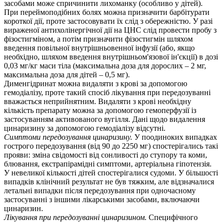
засобами може спричинити лихоманку (особливо у дітей).
При переймоподібних болях можна призначити барбітурати
короткої дії, проте застосовувати їх слід з обережністю. У разі
вираженої антихолінергічної дії на ЦНС слід провести пробу з
фізостигміном, а потім призначити фізостигмін шляхом
введення повільної внутрішньовенної інфузії (або, якщо
необхідно, шляхом введення внутрішньом'язової ін'єкції) в дозі
0,03 мг/кг маси тіла (максимальна доза для дорослих – 2 мг,
максимальна доза для дітей – 0,5 мг).
Дименгідринат можна видаляти з крові за допомогою
гемодіалізу, проте такий спосіб лікування при передозуванні
вважається неприйнятним. Видаляти з крові необхідну
кількість препарату можна за допомогою гемоперфузії із
застосуванням активованого вугілля. Дані щодо видалення
цинаризину за допомогою гемодіалізу відсутні.
Симптоми передозування цинаризину.
У поодиноких випадках
гострого передозування (від 90 до 2250 мг) спостерігались такі
прояви: зміна свідомості від сонливості до ступору та коми,
блювання, екстрапірамідні симптоми, артеріальна гіпотензія.
У невеликої кількості дітей спостерігалися судоми. У більшості
випадків клінічний результат не був тяжким, але відзначалися
летальні випадки після передозування при одночасному
застосуванні з іншими лікарськими засобами, включаючи
цинаризин.
Лікування при передозуванні цинаризином.
Специфічного