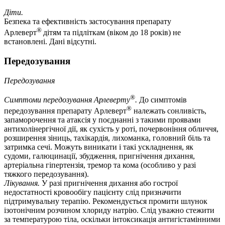
Діти.
Безпека та ефективність застосування препарату
®
Арлеверт
дітям та підліткам (віком до 18 років) не
встановлені. Дані відсутні.
Передозування
Передозування
®
Симптоми передозування Арлеверту
.
До симптомів
®
передозування препарату Арлеверт
належать сонливість,
запаморочення та атаксія у поєднанні з такими проявами
антихолінергічної дії, як сухість у роті, почервоніння обличчя,
розширення зіниць, тахікардія, лихоманка, головний біль та
затримка сечі. Можуть виникати і такі ускладнення, як
судоми, галюцинації, збудження, пригнічення дихання,
артеріальна гіпертензія, тремор та кома (особливо у разі
тяжкого передозування).
Лікування.
У разі пригнічення дихання або гострої
недостатності кровообігу пацієнту слід призначити
підтримувальну терапію. Рекомендується промити шлунок
ізотонічним розчином хлориду натрію. Слід уважно стежити
за температурою тіла, оскільки інтоксикація антигістамінними