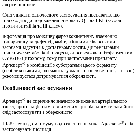
алергічні проби.
Слід уникати одночасного застосування препаратів, що
призводять до подовження інтервалу QT на ЕКГ (засоби
проти аритмії Іа та ІІІ класу).
Інформація про можливу фармакокінетичну взаємодію
цинаризину та дифенгідраміну з іншими лікарськими
засобами відсутня в достатньому обсязі. Дифенгідрамін
пригнічує метаболічні процеси, опосередковані ізоферментом
CYP2D6 цитохрому, тому при застосуванні препарату
®
Арлеверт
в комбінації з субстратами цього ферменту
(особливо такими, що мають вузький терапевтичний діапазон)
рекомендується дотримуватися обережності.
Особливості застосування
®
Арлеверт
не спричиняє значного зниження артеріального
тиску, проте пацієнтам зі зниженим артеріальним тиском його
слід застосовувати з обережністю.
®
Щоб звести до мінімуму подразнення шлунка, Арлеверт
слід
застосовувати після їди.