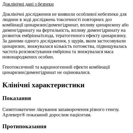
Доклінічні дані з безпеки
Доклінічні дослідження не виявили особливої небезпеки для
людини в ході досліджень токсичності повторних доз
комбінації цинаризин/дименгідринат, впливу цинаризину або
дименгідринату на фертильність, впливу дименгідринату на
розвиток ембріона/плода, тератогенного ефекту цинаризину.
За даними одного дослідження, у щурів, яким застосовували
цинаризин, знижувалася кількість потомства, підвищувалась
частота розсмоктування ембріона та знижувалася маса
новонароджених особин.
Генотоксичний та карциногенний ефекти комбінації
цинаризин/дименгідринат не оцінювалися.
Клінічні характеристики
Показання
Симптоматичне лікування запаморочення різного генезу.
Арлеверт® показаний дорослим пацієнтам.
Протипоказання