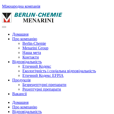
Міжнародна компанія
Домашня
Про компанію
Berlin-Chemie
Menarini Group
Наша мета
Контакти
Відповідальність
Етичний Кодекс
Екологічність і соціальна відповідальність
Етичний Кодекс EFPIA
Продукція
Безрецептурні препарати
Рецептурні препарати
Вакансії
Домашня
Про компанію
Відповідальність