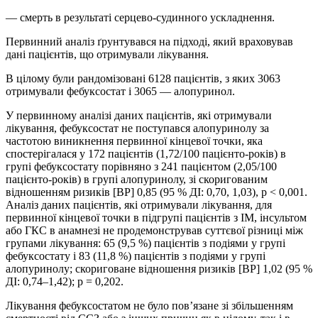
— смерть в результаті серцево-судинного ускладнення.
Первинний аналіз ґрунтувався на підході, який враховував
дані пацієнтів, що отримували лікування.
В цілому були рандомізовані 6128 пацієнтів, з яких 3063
отримували фебуксостат і 3065 — алопуринол.
У первинному аналізі даних пацієнтів, які отримували
лікування, фебуксостат не поступався алопуринолу за
частотою виникнення первинної кінцевої точки, яка
спостерігалася у 172 пацієнтів (1,72/100 пацієнто-років) в
групі фебуксостату порівняно з 241 пацієнтом (2,05/100
пацієнто-років) в групі алопуринолу, зі скоригованим
відношенням ризиків [ВР] 0,85 (95 % ДІ: 0,70, 1,03), р < 0,001.
Аналіз даних пацієнтів, які отримували лікування, для
первинної кінцевої точки в підгрупі пацієнтів з ІМ, інсультом
або ГКС в анамнезі не продемонстрував суттєвої різниці між
групами лікування: 65 (9,5 %) пацієнтів з подіями у групі
фебуксостату і 83 (11,8 %) пацієнтів з подіями у групі
алопуринолу; скориговане відношення ризиків [ВР] 1,02 (95 %
ДІ: 0,74–1,42); р = 0,202.
Лікування фебуксостатом не було пов’язане зі збільшенням