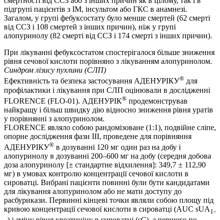
смертності від ССЗ або з інших причин як в цілому, так і в
підгрупі пацієнтів з ІМ, інсультом або ГКС в анамнезі.
Загалом, у групі фебуксостату було менше смертей (62 смерті
від ССЗ і 108 смертей з інших причин), ніж у групі
алопуринолу (82 смерті від ССЗ і 174 смерті з інших причин).
При лікуванні фебуксостатом спостерігалося більше зниження
рівня сечової кислоти порівняно з лікуванням алопуринолом.
Синдром лізису пухлини (СЛП)
®
Ефективність та безпека застосування АДЕНУРІКУ
для
профілактики і лікування при СЛП оцінювали в дослідженні
®
FLORENCE (FLO-01). АДЕНУРІК
продемонстрував
найкращу і більш швидку дію відносно зниження рівня уратів
у порівнянні з алопуринолом.
FLORENCE являло собою рандомізоване (1:1), подвійне сліпе,
опорне дослідження фази III, проведене для порівняння
®
АДЕНУРІКУ
в дозуванні 120 мг один раз на добу і
алопуринолу в дозуванні 200–600 мг на добу (середня добова
доза алопуринолу [± стандартне відхилення]: 349,7 ± 112,90
мг) в умовах контролю концентрації сечової кислоти в
сироватці. Вибрані пацієнти повинні були бути кандидатами
для лікування алопуринолом або не мати доступу до
расбурикази. Первинні кінцеві точки являли собою площу під
кривою концентрації сечової кислоти в сироватці (AUC sUA
1-
) і зміну рівня креатиніну в сироватці (sC), з першого по