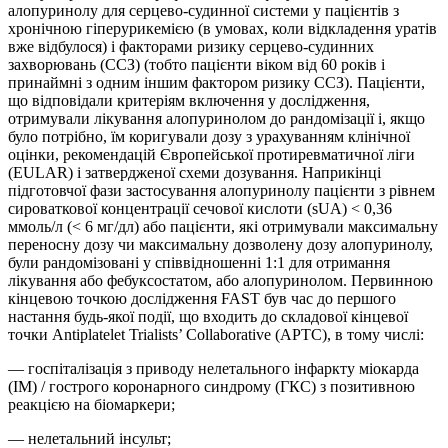
алопуринолу для серцево-судинної системи у пацієнтів з
хронічною гіперурикемією (в умовах, коли відкладення уратів
вже відбулося) і факторами ризику серцево-судинних
захворювань (ССЗ) (тобто пацієнти віком від 60 років і
принаймні з одним іншим фактором ризику ССЗ). Пацієнти,
що відповідали критеріям включення у дослідження,
отримували лікування алопуринолом до рандомізації і, якщо
було потрібно, їм коригували дозу з урахуванням клінічної
оцінки, рекомендацій Європейської протиревматичної ліги
(EULAR) і затвердженої схеми дозування. Наприкінці
підготовчої фази застосування алопуринолу пацієнти з рівнем
сироваткової концентрації сечової кислоти (sUA) < 0,36
ммоль/л (< 6 мг/дл) або пацієнти, які отримували максимальну
переносну дозу чи максимальну дозволену дозу алопуринолу,
були рандомізовані у співвідношенні 1:1 для отримання
лікування або фебуксостатом, або алопуринолом. Первинною
кінцевою точкою дослідження FAST був час до першого
настання будь-якої події, що входить до складової кінцевої
точки Antiplatelet Trialists’ Collaborative (APTC), в тому числі:
— госпіталізація з приводу нелетального інфаркту міокарда
(ІМ) / гострого коронарного синдрому (ГКС) з позитивною
реакцією на біомаркери;
— нелетальний інсульт;