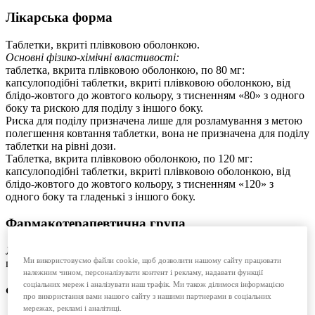
Лікарська форма
Таблетки, вкриті плівковою оболонкою.
Основні фізико-хімічні властивості:
таблетка, вкрита плівковою оболонкою, по 80 мг:
капсулоподібні таблетки, вкриті плівковою оболонкою, від
блідо-жовтого до жовтого кольору, з тисненням «80» з одного
боку та рискою для поділу з іншого боку.
Риска для поділу призначена лише для розламування з метою
полегшення ковтання таблетки, вона не призначена для поділу
таблетки на рівні дози.
Таблетка, вкрита плівковою оболонкою, по 120 мг:
капсулоподібні таблетки, вкриті плівковою оболонкою, від
блідо-жовтого до жовтого кольору, з тисненням «120» з
одного боку та гладенькі з іншого боку.
Фармакотерапевтична група
Лікарські засоби для лікування подагри. Лікарські засоби, що
Ми використовуємо файли cookie, щоб дозволити нашому сайту працювати
пригнічують утворення сечової кислоти. Код АТХ М04А А03.
належним чином, персоналізувати контент і рекламу, надавати функції
соціальних мереж і аналізувати наш трафік. Ми також ділимося інформацією
Фармакологічні властивості
про використання вами нашого сайту з нашими партнерами в соціальних
мережах, рекламі і аналітиці.