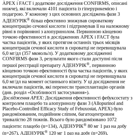
APEX і FACT і додаткове дослідження CONFIRMS, описані
нижче), які включали 4101 пацієнта із гіперурикемією і
подагрою. У кожному з цих основних досліджень фази 3
®
АДЕНУРІК
більш ефективно знижував сироваткову
концентрацію сечової кислоти і підтримував її на належному
рівні в порівнянні з алопуринолом. Первинною кінцевою
точкою ефективності в дослідженнях APEX і FACT була
частка пацієнтів, у яких протягом останніх трьох місяців
концентрація сечової кислоти в сироватці не перевищувала
6,0 мг/дл (357 мкмоль/л). У додатковому дослідженні
CONFIRMS фази 3, результати якого стали доступні після
®
першої реєстрації препарату АДЕНУРІК
, первинною
кінцевою точкою ефективності була частка пацієнтів, у яких
концентрація сечової кислоти в сироватці не перевищувала
6,0 мг/дл на момент останнього візиту. У ці дослідження не
включали пацієнтів, які перенесли трансплантацію органів
(див. розділ «Особливості застосування»).
Дослідження APEX:
Дослідження ефективності фебуксостату з
контролем плацебо та алопуринолу фази 3 (Allopurinol and
Placebo-Controlled Efficacy Study of Febuxostat, APEX) було
рандомізованим, подвійним сліпим, багатоцентровим
тривалістю 28 тижнів. Всього було рандомізовано 1072
®
пацієнти: плацебо (n=134), АДЕНУРІК
80 мг 1 раз на добу
®
(n=267), АДЕНУРІК
120 мг 1 раз на добу (n=269),