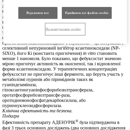
Фармакодинаміка.
Механізм дії.
Сечова кислота є кінцевим продуктом метаболізму пуринів у
Відхилити все
Прийняти всі файли сookie
людини і утворюється під час такої реакції: гіпоксантин →
ксантин → сечова кислота. Ксантиноксидаза є каталізатором
обох етапів цієї реакції. Фебуксостат є похідним 2-арилтіазолу,
Налаштування cookie
терапевтична дія якого пов’язана зі зменшенням концентрації
сечової кислоти в сироватці крові шляхом селективного
пригнічення ксантиноксидази. Фебуксостат – це потужний і
селективний непуриновий інгібітор ксантиноксидази (NP-
SIXO), його Кі (константа пригнічення)
in vitro
становить
менше 1 наномоля. Було показано, що фебуксостат значною
мірою пригнічує активність як окисненої, так і відновленої
форми ксантиноксидази. У терапевтичних концентраціях
фебуксостат не пригнічує інші ферменти, що беруть участь у
метаболізмі пуринів або піримідинів таких як
гуаніндезаміназа,
гіпоксантингуанінфосфорибозилтрансфераза,
оротатфосфорибозилтрансфе-раза,
оротидинмонофосфатдекарбоксилаза, або
пуриннуклеозидфосфорилаза.
Клінічна ефективність та безпека.
Подагра
®
Ефективність препарату АДЕНУРІК
була підтверджена в
фазі 3 трьох основних досліджень (два основних дослідження