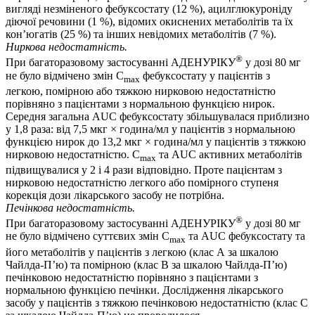
вигляді незміненого фебуксостату (12 %), ацилглюкуроніду
діючої речовини (1 %), відомих окиснених метаболітів та їх
кон’югатів (25 %) та інших невідомих метаболітів (7 %).
Ниркова недостатність.
®
При багаторазовому застосуванні АДЕНУРІКУ
у дозі 80 мг
не було відмічено змін С
фебуксостату у пацієнтів з
max
легкою, помірною або тяжкою нирковою недостатністю
порівняно з пацієнтами з нормальною функцією нирок.
Середня загальна AUC фебуксостату збільшувалася приблизно
у 1,8 раза: від 7,5 мкг × година/мл у пацієнтів з нормальною
функцією нирок до 13,2 мкг × година/мл у пацієнтів з тяжкою
нирковою недостатністю. C
та AUC активних метаболітів
max
підвищувалися у 2 і 4 рази відповідно. Проте пацієнтам з
нирковою недостатністю легкого або помірного ступеня
корекція дози лікарського засобу не потрібна.
Печінкова недостатність.
®
При багаторазовому застосуванні АДЕНУРІКУ
у дозі 80 мг
не було відмічено суттєвих змін С
та AUC фебуксостату та
max
його метаболітів у пацієнтів з легкою (клас А за шкалою
Чайлда-П’ю) та помірною (клас В за шкалою Чайлда-П’ю)
печінковою недостатністю порівняно з пацієнтами з
нормальною функцією печінки. Дослідження лікарського
засобу у пацієнтів з тяжкою печінковою недостатністю (клас С