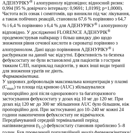
®
АДЕНУРІКУ
і алопуринолу відповідно; відносний ризик:
0,994 [95 % довірчого інтервалу: 0,9691; 1,0199]; p=1,0000).
Частота всіх ознак і симптомів, що виникли під час лікування,
а також побічних реакцій, становила 67,6 % порівняно з 64,7
®
% і 6,4 % порівняно з 6,4 % для АДЕНУРІКУ
і алопуринолу
®
відповідно. У дослідженні FLORENCE АДЕНУРІК
продемонстрував найкращу і більш швидку дію щодо
зниження рівня сечової кислоти в сироватці порівняно з
®
алопуринолом. Дані щодо порівняння АДЕНУРІКУ
і
расбурикази на даний час відсутні. Ефективність та безпека
фебуксостату не були встановлені для пацієнтів з гострим
тяжким СЛП, наприклад пацієнтів, у яких інші види терапії
для зниження уратів не діють.
Фармакокінетика.
У здорових добровольців максимальна концентрація у плазмі
(С
) та площа під кривою (AUC) збільшувалися
max
пропорційно дозі після одноразового та багаторазового
застосування фебуксостату у дозах від 10 мг до 120 мг. При
дозах від 120 мг до 300 мг збільшення AUC було більшим, ніж
пропорційно дозі. При застосуванні доз 10–240 мг кожні 24
години накопичення фебуксостату не відмічалося.
Передбачуваний середній термінальний період
напіввиведення (t
) фебуксостату становив приблизно 5–8
1/2
годин. Був проведений популяційний аналіз фармакокінетики/