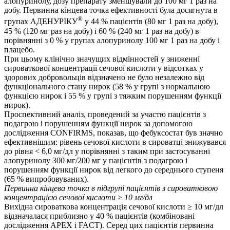
алопуринолу, дозу препарату зменшували до 100 мг 1 раз на
добу. Первинна кінцева точка ефективності була досягнута в
®
групах АДЕНУРІКУ
у 44 % пацієнтів (80 мг 1 раз на добу),
45 % (120 мг раз на добу) і 60 % (240 мг 1 раз на добу) в
порівнянні з 0 % у групах алопуринолу 100 мг 1 раз на добу і
плацебо.
При цьому клінічно значущих відмінностей у зниженні
сироваткової концентрації сечової кислоти у відсотках у
здорових добровольців відзначено не було незалежно від
функціонального стану нирок (58 % у групі з нормальною
функцією нирок і 55 % у групі з тяжким порушенням функції
нирок).
Проспективний аналіз, проведений за участю пацієнтів з
подагрою і порушенням функції нирок за допомогою
дослідження CONFIRMS, показав, що фебуксостат був значно
ефективнішим: рівень сечової кислоти в сироватці знижувався
до рівня < 6,0 мг/дл у порівнянні з таким при застосуванні
алопуринолу 300 мг/200 мг у пацієнтів з подагрою і
порушенням функції нирок від легкого до середнього ступеня
(65 % випробовуваних).
Первинна кінцева точка в підгрупі пацієнтів з сироватковою
концентрацією сечової кислоти ≥ 10 мг/дл
Вихідна сироваткова концентрація сечової кислоти ≥ 10 мг/дл
відзначалася приблизно у 40 % пацієнтів (комбіновані
дослідження APEX і FACT). Серед цих пацієнтів первинна