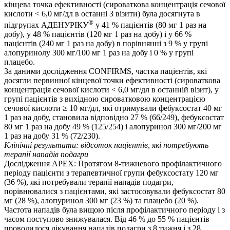
кінцева точка ефективності (сироваткова концентрація сечової
кислоти < 6,0 мг/дл в останні 3 візити) була досягнута в
®
підгрупах АДЕНУРІКУ
у 41 % пацієнтів (80 мг 1 раз на
добу), у 48 % пацієнтів (120 мг 1 раз на добу) і у 66 %
пацієнтів (240 мг 1 раз на добу) в порівнянні з 9 % у групі
алопуринолу 300 мг/100 мг 1 раз на добу і 0 % у групі
плацебо.
За даними дослідження CONFIRMS, частка пацієнтів, які
досягли первинної кінцевої точки ефективності (сироваткова
концентрація сечової кислоти < 6,0 мг/дл в останній візит), у
групі пацієнтів з вихідною сироватковою концентрацією
сечової кислоти ≥ 10 мг/дл, які отримували фебуксостат 40 мг
1 раз на добу, становила відповідно 27 % (66/249), фебуксостат
80 мг 1 раз на добу 49 % (125/254) і алопуринол 300 мг/200 мг
1 раз на добу 31 % (72/230).
Клінічні результати: відсоток пацієнтів, які потребують
терапії нападів подагри
Дослідження APEX: Протягом 8-тижневого профілактичного
періоду пацієнти з терапевтичної групи фебуксостату 120 мг
(36 %), які потребували терапії нападів подагри,
порівнювалися з пацієнтами, які застосовували фебуксостат 80
мг (28 %), алопуринол 300 мг (23 %) та плацебо (20 %).
Частота нападів була вищою після профілактичного періоду і з
часом поступово знижувалася. Від 46 % до 55 % пацієнтів
проводилося лікування нападів подагри з 8 тижня і з 28