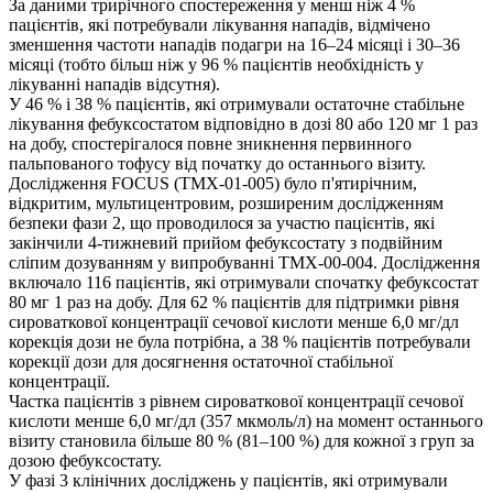
За даними трирічного спостереження у менш ніж 4 %
пацієнтів, які потребували лікування нападів, відмічено
зменшення частоти нападів подагри на 16–24 місяці і 30–36
місяці (тобто більш ніж у 96 % пацієнтів необхідність у
лікуванні нападів відсутня).
У 46 % і 38 % пацієнтів, які отримували остаточне стабільне
лікування фебуксостатом відповідно в дозі 80 або 120 мг 1 раз
на добу, спостерігалося повне зникнення первинного
пальпованого тофусу від початку до останнього візиту.
Дослідження FOCUS (TMX-01-005) було п'ятирічним,
відкритим, мультицентровим, розширеним дослідженням
безпеки фази 2, що проводилося за участю пацієнтів, які
закінчили 4-тижневий прийом фебуксостату з подвійним
сліпим дозуванням у випробуванні TMX-00-004. Дослідження
включало 116 пацієнтів, які отримували спочатку фебуксостат
80 мг 1 раз на добу. Для 62 % пацієнтів для підтримки рівня
сироваткової концентрації сечової кислоти менше 6,0 мг/дл
корекція дози не була потрібна, а 38 % пацієнтів потребували
корекції дози для досягнення остаточної стабільної
концентрації.
Частка пацієнтів з рівнем сироваткової концентрації сечової
кислоти менше 6,0 мг/дл (357 мкмоль/л) на момент останнього
візиту становила більше 80 % (81–100 %) для кожної з груп за
дозою фебуксостату.
У фазі 3 клінічних досліджень у пацієнтів, які отримували