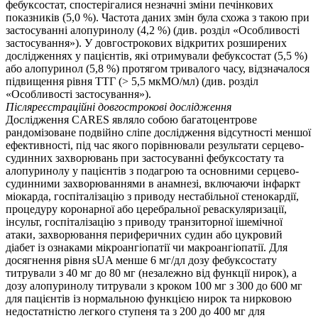
фебуксостат, спостерігалися незначні зміни печінкових
показників (5,0 %). Частота даних змін була схожа з такою при
застосуванні алопуринолу (4,2 %) (див. розділ «Особливості
застосування»). У довгострокових відкритих розширених
дослідженнях у пацієнтів, які отримували фебуксостат (5,5 %)
або алопуринол (5,8 %) протягом тривалого часу, відзначалося
підвищення рівня ТТГ (> 5,5 мкМО/мл) (див. розділ
«Особливості застосування»).
Післяреєстраційні довгострокові дослідження
Дослідження CARES являло собою багатоцентрове
рандомізоване подвійно сліпе дослідження відсутності меншої
ефективності, під час якого порівнювали результати серцево-
судинних захворювань при застосуванні фебуксостату та
алопуринолу у пацієнтів з подагрою та основними серцево-
судинними захворюваннями в анамнезі, включаючи інфаркт
міокарда, госпіталізацію з приводу нестабільної стенокардії,
процедуру коронарної або церебральної реваскуляризації,
інсульт, госпіталізацію з приводу транзиторної ішемічної
атаки, захворювання периферичних судин або цукровий
діабет із ознаками мікроангіопатії чи макроангіопатії. Для
досягнення рівня sUA менше 6 мг/дл дозу фебуксостату
титрували з 40 мг до 80 мг (незалежно від функції нирок), а
дозу алопуринолу титрували з кроком 100 мг з 300 до 600 мг
для пацієнтів із нормальною функцією нирок та нирковою
недостатністю легкого ступеня та з 200 до 400 мг для