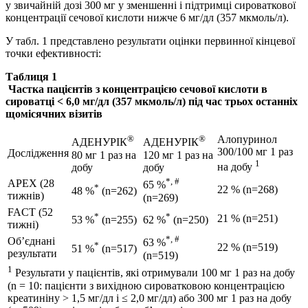
у звичайній дозі 300 мг у зменшенні і підтримці сироваткової
концентрації сечової кислоти нижче 6 мг/дл (357 мкмоль/л).
У табл. 1 представлено результати оцінки первинної кінцевої
точки ефективності:
Таблиця 1
Частка пацієнтів з концентрацією сечової кислоти в
сироватці < 6,0 мг/дл (357 мкмоль/л) під час трьох останніх
щомісячних візитів
®
®
Алопуринол
АДЕНУРІК
АДЕНУРІК
300/100 мг 1 раз
Дослідження
80 мг 1 раз на
120 мг 1 раз на
1
добу
добу
на добу
*, #
APEX (28
65 %
*
22 % (n=268)
48 %
(n=262)
тижнів)
(n=269)
FACT (52
*
*
21 % (n=251)
53 %
(n=255)
62 %
(n=250)
тижні)
*, #
Об’єднані
63 %
*
22 % (n=519)
51 %
(n=517)
результати
(n=519)
1
Результати у пацієнтів, які отримували 100 мг 1 раз на добу
(n = 10: пацієнти з вихідною сироватковою концентрацією
креатиніну > 1,5 мг/дл і ≤ 2,0 мг/дл) або 300 мг 1 раз на добу