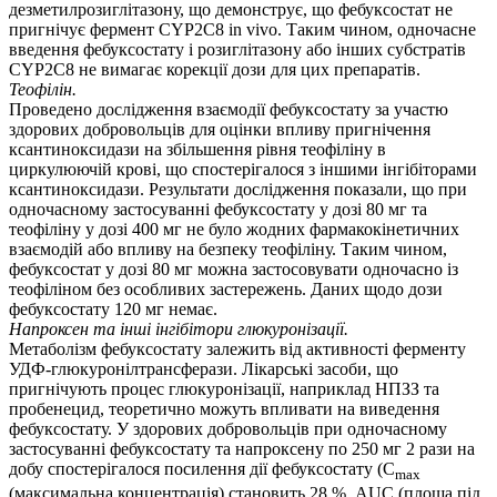
дезметилрозиглітазону, що демонструє, що фебуксостат не
пригнічує фермент CYP2C8 in vivo. Таким чином, одночасне
введення фебуксостату і розиглітазону або інших субстратів
CYP2C8 не вимагає корекції дози для цих препаратів.
Теофілін.
Проведено дослідження взаємодії фебуксостату за участю
здорових добровольців для оцінки впливу пригнічення
ксантиноксидази на збільшення рівня теофіліну в
циркулюючій крові, що спостерігалося з іншими інгібіторами
ксантиноксидази. Результати дослідження показали, що при
одночасному застосуванні фебуксостату у дозі 80 мг та
теофіліну у дозі 400 мг не було жодних фармакокінетичних
взаємодій або впливу на безпеку теофіліну. Таким чином,
фебуксостат у дозі 80 мг можна застосовувати одночасно із
теофіліном без особливих застережень. Даних щодо дози
фебуксостату 120 мг немає.
Напроксен та інші інгібітори глюкуронізації.
Метаболізм фебуксостату залежить від активності ферменту
УДФ-глюкуронілтрансферази. Лікарські засоби, що
пригнічують процес глюкуронізації, наприклад НПЗЗ та
пробенецид, теоретично можуть впливати на виведення
фебуксостату. У здорових добровольців при одночасному
застосуванні фебуксостату та напроксену по 250 мг 2 рази на
добу спостерігалося посилення дії фебуксостату (C
max
(максимальна концентрація) становить 28 %, AUC (площа під