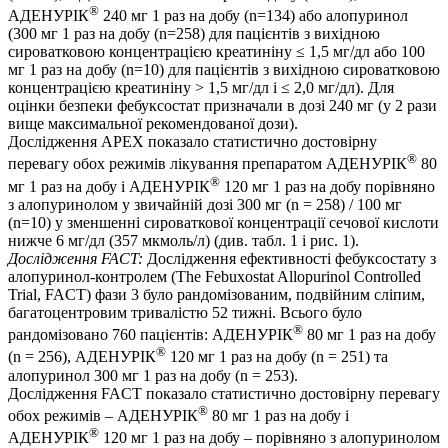
®
АДЕНУРІК
240 мг 1 раз на добу (n=134) або алопуринол
(300 мг 1 раз на добу (n=258) для пацієнтів з вихідною
сироватковою концентрацією креатиніну ≤ 1,5 мг/дл або 100
мг 1 раз на добу (n=10) для пацієнтів з вихідною сироватковою
концентрацією креатиніну > 1,5 мг/дл і ≤ 2,0 мг/дл). Для
оцінки безпеки фебуксостат призначали в дозі 240 мг (у 2 рази
вище максимальної рекомендованої дози).
Дослідження APEX показало статистично достовірну
®
перевагу обох режимів лікування препаратом АДЕНУРІК
80
®
мг 1 раз на добу і АДЕНУРІК
120 мг 1 раз на добу порівняно
з алопуринолом у звичайній дозі 300 мг (n = 258) / 100 мг
(n=10) у зменшенні сироваткової концентрації сечової кислоти
нижче 6 мг/дл (357 мкмоль/л) (див. табл. 1 і рис. 1).
Дослідження FACT:
Дослідження ефективності фебуксостату з
алопуринол-контролем (The Febuxostat Allopurinol Controlled
Trial, FACT) фази 3 було рандомізованим, подвійним сліпим,
багатоцентровим тривалістю 52 тижні. Всього було
®
рандомізовано 760 пацієнтів: АДЕНУРІК
80 мг 1 раз на добу
®
(n = 256), АДЕНУРІК
120 мг 1 раз на добу (n = 251) та
алопуринол 300 мг 1 раз на добу (n = 253).
Дослідження FACT показало статистично достовірну перевагу
®
обох режимів – АДЕНУРІК
80 мг 1 раз на добу і
®
АДЕНУРІК
120 мг 1 раз на добу – порівняно з алопуринолом