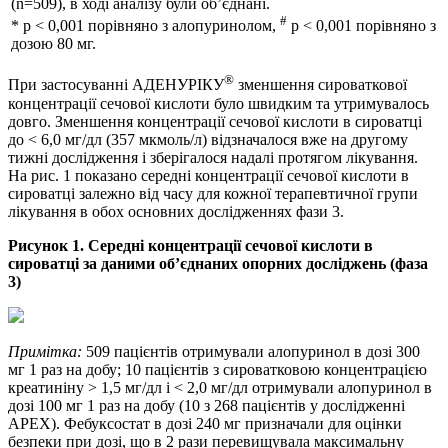
(n=509), в ході аналізу були об’єднані.
#
* p < 0,001 порівняно з алопуринолом,
p < 0,001 порівняно з
дозою 80 мг.
®
При застосуванні АДЕНУРІКУ
зменшення сироваткової
концентрації сечової кислоти було швидким та утримувалось
довго. Зменшення концентрації сечової кислоти в сироватці
до < 6,0 мг/дл (357 мкмоль/л) відзначалося вже на другому
тижні дослідження і зберігалося надалі протягом лікування.
На рис. 1 показано середні концентрації сечової кислоти в
сироватці залежно від часу для кожної терапевтичної групи
лікування в обох основних дослідженнях фази 3.
Рисунок 1. Середні концентрації сечової кислоти в
сироватці за даними об’єднаних опорних досліджень (фаза
3)
Примітка:
509 пацієнтів отримували алопуринол в дозі 300
мг 1 раз на добу; 10 пацієнтів з сироватковою концентрацією
креатиніну > 1,5 мг/дл і < 2,0 мг/дл отримували алопуринол в
дозі 100 мг 1 раз на добу (10 з 268 пацієнтів у дослідженні
APEX). Фебуксостат в дозі 240 мг призначали для оцінки
безпеки при дозі, що в 2 рази перевищувала максимальну