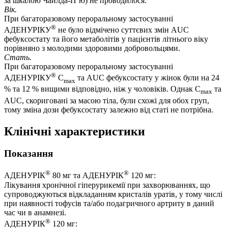
за шкалою Чайлда-П’ю) не проводилося.
Вік.
При багаторазовому пероральному застосуванні
®
АДЕНУРІКУ
не було відмічено суттєвих змін AUC
фебуксостату та його метаболітів у пацієнтів літнього віку
порівняно з молодими здоровими добровольцями.
Стать.
При багаторазовому пероральному застосуванні
®
АДЕНУРІКУ
С
та AUC фебуксостату у жінок були на 24
max
% та 12 % вищими відповідно, ніж у чоловіків. Однак С
та
max
AUC, скориговані за масою тіла, були схожі для обох груп,
тому зміна дози фебуксостату залежно від статі не потрібна.
Клінічні характеристики
Показання
®
®
АДЕНУРІК
80 мг та АДЕНУРІК
120 мг:
Лікування хронічної гіперурикемії при захворюваннях, що
супроводжуються відкладанням кристалів уратів, у тому числі
при наявності тофусів та/або подагричного артриту в даний
час чи в анамнезі.
®
АДЕНУРІК
120 мг: