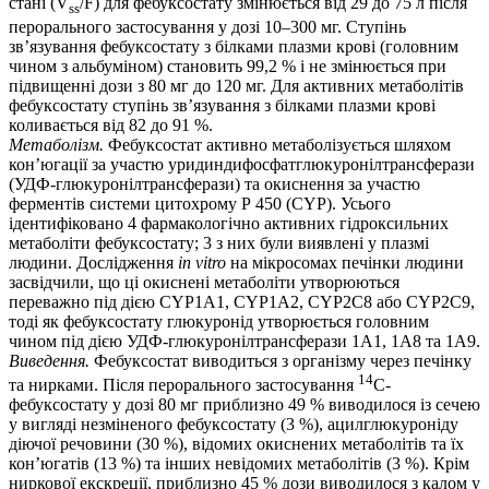
стані (V
/F) для фебуксостату змінюється від 29 до 75 л після
ss
перорального застосування у дозі 10–300 мг. Ступінь
зв’язування фебуксостату з білками плазми крові (головним
чином з альбуміном) становить 99,2 % і не змінюється при
підвищенні дози з 80 мг до 120 мг. Для активних метаболітів
фебуксостату ступінь зв’язування з білками плазми крові
коливається від 82 до 91 %.
Метаболізм.
Фебуксостат активно метаболізується шляхом
кон’югації за участю уридиндифосфатглюкуронілтрансферази
(УДФ-глюкуронілтрансферази) та окиснення за участю
ферментів системи цитохрому Р 450 (CYP). Усього
ідентифіковано 4 фармакологічно активних гідроксильних
метаболіти фебуксостату; 3 з них були виявлені у плазмі
людини. Дослідження
in vitro
на мікросомах печінки людини
засвідчили, що ці окиснені метаболіти утворюються
переважно під дією CYP1А1, CYP1А2, CYP2С8 або CYP2С9,
тоді як фебуксостату глюкуронід утворюється головним
чином під дією УДФ-глюкуронілтрансферази 1А1, 1А8 та 1А9.
Виведення.
Фебуксостат виводиться з організму через печінку
14
та нирками. Після перорального застосування
С-
фебуксостату у дозі 80 мг приблизно 49 % виводилося із сечею
у вигляді незміненого фебуксостату (3 %), ацилглюкуроніду
діючої речовини (30 %), відомих окиснених метаболітів та їх
кон’югатів (13 %) та інших невідомих метаболітів (3 %). Крім
ниркової екскреції, приблизно 45 % дози виводилося з калом у