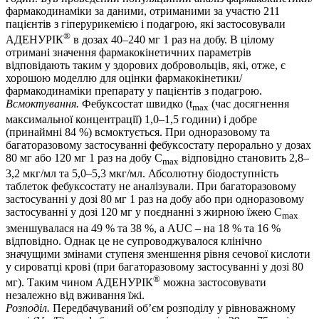
фармакодинаміки за даними, отриманими за участю 211
пацієнтів з гіперурикемією і подагрою, які застосовували
®
АДЕНУРІК
в дозах 40–240 мг 1 раз на добу. В цілому
отримані значення фармакокінетичних параметрів
відповідають таким у здорових добровольців, які, отже, є
хорошою моделлю для оцінки фармакокінетики/
фармакодинаміки препарату у пацієнтів з подагрою.
Всмоктування.
Фебуксостат швидко (t
(час досягнення
max
максимальної концентрації) 1,0–1,5 години) і добре
(принаймні 84 %) всмоктується. При одноразовому та
багаторазовому застосуванні фебуксостату перорально у дозах
80 мг або 120 мг 1 раз на добу С
відповідно становить 2,8–
max
3,2 мкг/мл та 5,0–5,3 мкг/мл. Абсолютну біодоступність
таблеток фебуксостату не аналізували. При багаторазовому
застосуванні у дозі 80 мг 1 раз на добу або при одноразовому
застосуванні у дозі 120 мг у поєднанні з жирною їжею С
max
зменшувалася на 49 % та 38 %, а AUC – на 18 % та 16 %
відповідно. Однак це не супроводжувалося клінічно
значущими змінами ступеня зменшення рівня сечової кислоти
у сироватці крові (при багаторазовому застосуванні у дозі 80
®
мг). Таким чином АДЕНУРІК
можна застосовувати
незалежно від вживання їжі.
Розподіл.
Передбачуваний об’єм розподілу у рівноважному