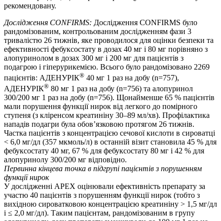
рекомендовану.
Дослідження CONFIRMS:
Дослідження CONFIRMS було
рандомізованим, контрольованим дослідженням фази 3
тривалістю 26 тижнів, яке проводилося для оцінки безпеки та
ефективності фебуксостату в дозах 40 мг і 80 мг порівняно з
алопуринолом в дозах 300 мг і 200 мг для пацієнтів з
подагрою і гіперурикемією. Всього було рандомізовано 2269
®
пацієнтів: АДЕНУРІК
40 мг 1 раз на добу (n=757),
®
АДЕНУРІК
80 мг 1 раз на добу (n=756) та алопуринол
300/200 мг 1 раз на добу (n=756). Щонайменше 65 % пацієнтів
мали порушення функції нирок від легкого до помірного
ступеня (з кліренсом креатиніну 30–89 мл/хв). Профілактика
нападів подагри була обов’язковою протягом 26 тижнів.
Частка пацієнтів з концентрацією сечової кислоти в сироватці
< 6,0 мг/дл (357 мкмоль/л) в останній візит становила 45 % для
фебуксостату 40 мг, 67 % для фебуксостату 80 мг і 42 % для
алопуринолу 300/200 мг відповідно.
Первинна кінцева точка в підгрупі пацієнтів з порушенням
функції нирок
У дослідженні APEX оцінювали ефективність препарату за
участю 40 пацієнтів з порушенням функції нирок (тобто з
вихідною сироватковою концентрацією креатиніну > 1,5 мг/дл
і ≤ 2,0 мг/дл). Таким пацієнтам, рандомізованим в групу