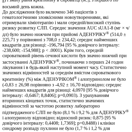
8
восьмий день кожна.
До дослідження було включено 346 пацієнтів з
гематологічними злоякісними новоутвореннями, які
отримували хіміотерапію і мали середній/високий ступінь
ризику розвитку СЛП. Середнє значення AUC sUA1-8 (мг × ч/
®
дл) було значно нижчим при прийомі АДЕНУРІКУ
(514,0 ±
225,71 у порівнянні з 708,0 ± 234,42; середнє найменших
квадратів для різниці: -196,794 [95 % довірчого інтервалу:
-238,600; -154,988]; p < .0001). Крім того, середній
сироватковий рівень сечової кислоти був значно нижчий при
®
застосуванні АДЕНУРІКУ
, починаючи з перших 24 годин
лікування і в будь-який наступний момент часу. Статистично
значимих відмінностей за середнім вмістом сироваткового
®
креатиніну (%) між АДЕНУРІКОМ
і алопуринолом не було
(-0,83 ± 26,98 порівняно з -4,92 ± 16,70 відповідно; середнє
найменших квадратів для різниці: 4,0970 [95 % довірчого
інтервалу: -0,6467; 8,8406]; p=0,0903). З урахуванням
вторинних кінцевих точок, статистично значимих
відмінностей за частотою розвитку лабораторно
®
підтвердженого СЛП не було (8,1 % і 9,2 % для АДЕНУРІКУ
і алопуринолу відповідно; відносний ризик: 0,875 [95 %
довірчого інтервалу: 0,4408; 1,7369]; p=0,8488) і клініки
синдрому розпаду пухлини не було (1,7 % і 1,2 % для