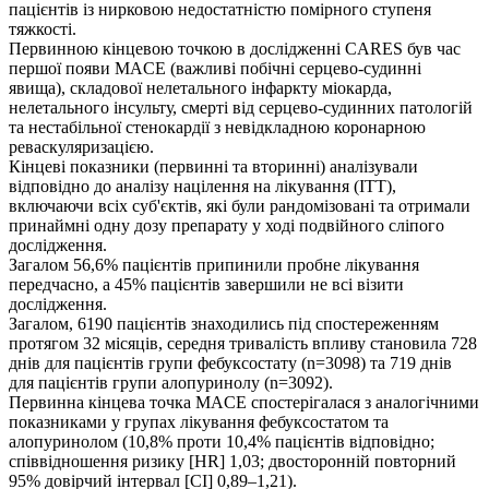
пацієнтів із нирковою недостатністю помірного ступеня
тяжкості.
Первинною кінцевою точкою в дослідженні CARES був час
першої появи MACE (важливі побічні серцево-судинні
явища), складової нелетального інфаркту міокарда,
нелетального інсульту, смерті від серцево-судинних патологій
та нестабільної стенокардії з невідкладною коронарною
реваскуляризацією.
Кінцеві показники (первинні та вторинні) аналізували
відповідно до аналізу націлення на лікування (ІТТ),
включаючи всіх суб'єктів, які були рандомізовані та отримали
принаймні одну дозу препарату у ході подвійного сліпого
дослідження.
Загалом 56,6% пацієнтів припинили пробне лікування
передчасно, а 45% пацієнтів завершили не всі візити
дослідження.
Загалом, 6190 пацієнтів знаходились під спостереженням
протягом 32 місяців, середня тривалість впливу становила 728
днів для пацієнтів групи фебуксостату (n=3098) та 719 днів
для пацієнтів групи алопуринолу (n=3092).
Первинна кінцева точка MACE спостерігалася з аналогічними
показниками у групах лікування фебуксостатом та
алопуринолом (10,8% проти 10,4% пацієнтів відповідно;
співвідношення ризику [HR] 1,03; двосторонній повторний
95% довірчий інтервал [CI] 0,89–1,21).