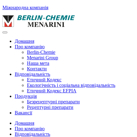
Міжнародна компанія
Домашня
Про компанію
Berlin-Chemie
Menarini Group
Наша мета
Контакти
Відповідальність
Етичний Кодекс
Екологічність і соціальна відповідальність
Етичний Кодекс EFPIA
Продукція
Безрецептурні препарати
Рецептурні препарати
Вакансії
Домашня
Про компанію
Відповідальність