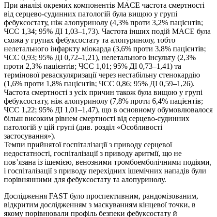
При аналізі окремих компонентів MACE частота смертності
від серцево-судинних патологій була вищою у групі
фебуксостату, ніж алопуринолу (4,3% проти 3,2% пацієнтів;
ЧСС 1,34; 95% ДІ 1,03–1,73). Частота інших подій MACE була
схожа у групах фебуксостату та алопуринолу, тобто
нелетального інфаркту міокарда (3,6% проти 3,8% пацієнтів;
ЧСС 0,93; 95% ДІ 0,72–1,21), нелетального інсульту (2,3%
проти 2,3% пацієнтів; ЧСС 1,01; 95% ДІ 0,73–1,41) та
термінової реваскуляризації через нестабільну стенокардію
(1,6% проти 1,8% пацієнтів; ЧСС 0,86; 95% ДІ 0,59–1,26).
Частота смертності з усіх причин також була вищою у групі
фебуксостату, ніж алопуринолу (7,8% проти 6,4% пацієнтів;
ЧСС 1,22; 95% ДІ 1,01–1,47), що в основному обумовлювалося
більш високим рівнем смертності від серцево-судинних
патологій у цій групі (див. розділ «Особливості
застосування»).
Темпи прийнятої госпіталізації з приводу серцевої
недостатності, госпіталізації з приводу аритмії, що не
пов’язана із ішемією, венозними тромбоемболічними подіями,
і госпіталізації з приводу перехідних ішемічних нападів були
порівнянними для фебуксостату та алопуринолу.
Дослідження FAST було проспективним, рандомізованим,
відкритим дослідженням з маскуванням кінцевої точки, в
якому порівнювали профіль безпеки фебуксостату й