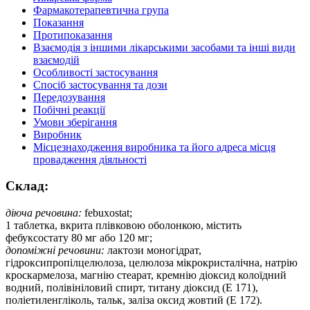
Фармакотерапевтична група
Показання
Протипоказання
Взаємодія з іншими лікарськими засобами та інші види
взаємодій
Особливості застосування
Спосіб застосування та дози
Передозування
Побічні реакції
Умови зберігання
Виробник
Місцезнаходження виробника та його адреса місця
провадження діяльності
Склад:
діюча речовина:
febuxostat;
1 таблетка, вкрита плівковою оболонкою, містить
фебуксостату 80 мг або 120 мг;
допоміжні речовини:
лактози моногідрат,
гідроксипропілцелюлоза, целюлоза мікрокристалічна, натрію
кроскармелоза, магнію стеарат, кремнію діоксид колоїдний
водний, полівініловий спирт, титану діоксид (Е 171),
поліетиленгліколь, тальк, заліза оксид жовтий (Е 172).