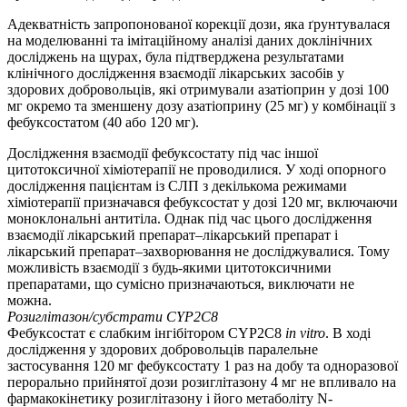
Адекватність запропонованої корекції дози, яка ґрунтувалася
на моделюванні та імітаційному аналізі даних доклінічних
досліджень на щурах, була підтверджена результатами
клінічного дослідження взаємодії лікарських засобів у
здорових добровольців, які отримували азатіоприн у дозі 100
мг окремо та зменшену дозу азатіоприну (25 мг) у комбінації з
фебуксостатом (40 або 120 мг).
Дослідження взаємодії фебуксостату під час іншої
цитотоксичної хіміотерапії не проводилися. У ході опорного
дослідження пацієнтам із СЛП з декількома режимами
хіміотерапії призначався фебуксостат у дозі 120 мг, включаючи
моноклональні антитіла. Однак під час цього дослідження
взаємодії лікарський препарат–лікарський препарат і
лікарський препарат–захворювання не досліджувалися. Тому
можливість взаємодії з будь-якими цитотоксичними
препаратами, що сумісно призначаються, виключати не
можна.
Розиглітазон/субстрати CYP2C8
Фебуксостат є слабким інгібітором CYP2C8
in vitro
. В ході
дослідження у здорових добровольців паралельне
застосування 120 мг фебуксостату 1 раз на добу та одноразової
перорально прийнятої дози розиглітазону 4 мг не впливало на
фармакокінетику розиглітазону і його метаболіту N-