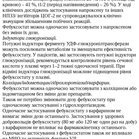
кривою) – 41 %, t1/2 (період напіввиведення) – 26 %). У ході
клінічних досліджень застосування напроксену та інших
НПЗЗ/ інгібіторів ЦОГ-2 не супроводжувалося клінічно
значущим збільшенням побічних реакцій.
Фебуксостат можна одночасно застосовувати з напроксеном
без зміни їх дози.
Індуктори глюкуронізації.
Потужні індуктори ферменту УДФ-глюкуронілтрансферази
можуть посилювати метаболізм та зменшувати ефективність
фебуксостату. У пацієнтів, які застосовують потужні індуктори
глюкуронізації, рекомендується контролювати рівень сечової
кислоти у плазмі через 1–2 тижні одночасної терапії. При
відміні індуктора глюкуронізації можливе підвищення рівня
фебуксостату у плазмі.
Колхіцин/індометацин/гідрохлоротіазид/варфарин.
Фебуксостат можна одночасно застосовувати з колхіцином або
індометацином без зміни дози препаратів.
Також не потрібно змінювати дозу фебуксостату при
одночасному застосуванні з гідрохлоротіазидом.
Одночасне застосування фебуксостату з варфарином не
вимагає зміни дози останнього. Застосування у здорових
добровольців фебуксостату (80 мг або 120 мг один раз на добу)
з варфарином не впливає на фармакокінетику останнього.
Одночасне застосування з фебуксостатом також не впливало
на МНО та активність фактора VІІ.