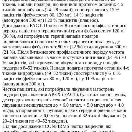
тижня. Напади подагри, що виникли протягом останніх 4-х
тижнів випробувань (24–28 тижні), спостерігалися у 15 %
пацієнтів (фебуксостат 80, 120 мг), 14 % пацієнтів
(алопуринол 300 мг) і 20 % пацієнтів (плацебо).
Дослідження FACT: Протягом 8-тижневого профілактичного
періоду пацієнти з терапевтичної групи фебуксостату 120 мг
(36 %), які потребували терапії нападів подагри,
порівнювалися з пацієнтами обох терапевтичних груп, де
застосовували фебуксостат 80 мг (22 %) та алопуринол 300 мг
(21 %). Після 8-тижневого профілактичного періоду частота
нападів збільшилася і з часом поступово знизилася (64 % і 70
% пацієнтів, які отримували лікування з приводу нападів
подагри з 8–52 тижня). Напади подагри протягом останніх 4-х
тижнів випробувань (49–52 тижні) спостерігалися у 6–8 %
пацієнтів (фебуксостат 80 мг, 120 мг), і у 11 % пацієнтів
(алопуринол 300 мг).
Частка пацієнтів, які потребували лікування загострень
подагри (дослідження APEX і FACT), була нижчою в групах,
де середня концентрація сечової кислоти в сироватці після
лікування зменшувалася до < 6,0 мг/дл, < 5,0 мг/дл або < 4,0
мг/дл, в порівнянні з групами, в яких середній рівень сечової
кислоти становив ≥ 6,0 мг/дл в останні 32 тижні лікування (з
20–24 тижня по 49–52 тиждень).
Під час дослідження CONFIRMS частка пацієнтів, які
потребували лікування нападів подагри (1 день кожні 6