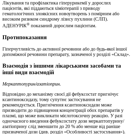
Лікування та профілактика гіперурикемії у дорослих
пацієнтів, які піддаються хіміотерапії з приводу
гематологічних злоякісних новоутворень з помірним або
високим ризиком синдрому лізису пухлини (СЛП).
®
АДЕНУРІК
показаний дорослим пацієнтам.
Протипоказання
Гіперчутливість до активної речовини або до будь-якої іншої
допоміжної речовини препарату, зазначеної у розділі «Склад».
Взаємодія з іншими лікарськими засобами та
інші види взаємодій
Меркаптопурин/азатіоприн.
Відповідно до механізму своєї дії фебуксостат пригнічує
ксантиноксидазу, тому супутнє застосування не
рекомендується. Пригнічення ксантиноксидази може
призводити до підвищення концентрації обох препаратів у
плазмі, що може викликати мієлотоксичну реакцію. У разі
одночасного введення фебуксостату дози меркаптопурину/
азатіоприну слід зменшити до 20 % або менше від раніше
призначеної дози (див. розділ «Особливості застосування»).