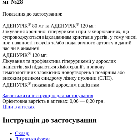
мг №28
Показання до застосування:
®
®
АДЕНУРІК
80 мг та АДЕНУРІК
120 мг:
Лікування хронічної гіперурикемії при захворюваннях, що
супроводжуються відкладанням кристалів уратів, у тому числі
при наявності тофусів та/або подагричного артриту в даний
час чи в анамнезі.
®
АДЕНУРІК
120 мг:
Лікування та профілактика гіперурикемії у дорослих
пацієнтів, які піддаються хіміотерапії з приводу
гематологічних злоякісних новоутворень з помірним або
високим ризиком синдрому лізису пухлини (СЛП).
®
АДЕНУРІК
показаний дорослим пацієнтам.
Завантажити інструкцію для застосування
Орієнтовна вартість в аптеках:
0
,
06
—
0
,
20
грн.
Ціни в аптеках
Інструкція до застосування
Склад:
Лікарська форма