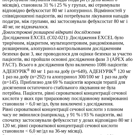
місяців), становила 31 % і 25 % у групах, які отримували
відповідно фебуксостат 80 мг і алопуринол. Відмінностей у
співвідношенні пацієнтів, які потребували лікування нападів
подагри, між групами, які застосовували фебуксостат 80 мг і
40 мг, не відзначалося.
Довгострокові розширені відкриті дослідження
Дослідження EXCEL (C02-021): Дослідження EXCEL було
трирічним, відкритим, мультицентровим, рандомізованим,
розширеним, алопуринол-контрольованим дослідженням
безпеки фази 3, яке проводилося для оцінки безпеки за участю
пацієнтів, які пройшли основні дослідження фази 3 (APEX або
FACT). Всього в дослідження було включено 1086 пацієнтів:
®
®
АДЕНУРІК
80 мг 1 раз на добу (n=649), АДЕНУРІК
120 мг
1 раз на добу (n=292) та алопуринол 300/100 мг 1 раз на добу
(n=145). Приблизно для 69 % пацієнтів корекція терапії для
досягнення остаточного стабільного лікування не була
потрібна. Пацієнти, рівні сироваткової концентрації сечової
кислоти у яких при триразовому послідовному вимірюванні
становили > 6,0 мг/дл, були виключені з дослідження.
Рівні сироваткової концентрації сечової кислоти з плином
часу не змінилися (наприклад, у 91 % і 93 % пацієнтів, які
спочатку застосовували фебуксостат у дозах відповідно 80 мг і
120 мг, рівні сироваткової концентрації сечової кислоти
становили < 6,0 мг/дл на 36-му місяці).